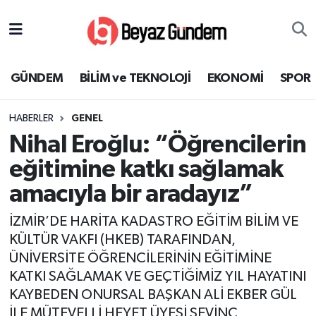
GÜNDEM
Hava Durumu
GÜNDEM
BİLİM ve TEKNOLOJİ
EKONOMİ
SPOR
BİLİM ve TEKNOLOJİ
Trafik Durumu
HABERLER
GENEL
EKONOMİ
Süper Lig Puan Durumu ve Fikstür
Nihal Eroğlu: “Öğrencilerin
SPOR
Tüm Manşetler
eğitimine katkı sağlamak
amacıyla bir aradayız”
SAĞLIK
Son Dakika Haberleri
İZMİR’DE HARİTA KADASTRO EĞİTİM BİLİM VE
EĞİTİM
Haber Arşivi
KÜLTÜR VAKFI (HKEB) TARAFINDAN,
ÜNİVERSİTE ÖĞRENCİLERİNİN EĞİTİMİNE
KÜLTÜR SANAT
KATKI SAĞLAMAK VE GEÇTİĞİMİZ YIL HAYATINI
KAYBEDEN ONURSAL BAŞKAN ALİ EKBER GÜL
MAGAZİN
İLE MÜTEVELLİ HEYET ÜYESİ SEVİNÇ