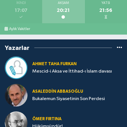
İKINDI
AKŞAM
YATSI
17:07
20:21
21:56
Aylık Vakitler
Yazarlar
AHMET TAHA FURKAN
Mescid-i Aksa ve İttihad-ı İslam davası
ASALEDDIN ABBASOĞLU
Bukalemun Siyasetinin Son Perdesi
ÖMER FIRTINA
Hükümsüzdür!