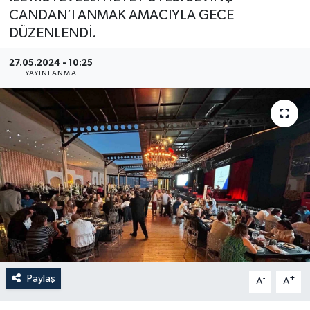
CANDAN’I ANMAK AMACIYLA GECE
YEREL
DÜZENLENDİ.
27.05.2024 - 10:25
YAYINLANMA
Paylaş
-
+
A
A