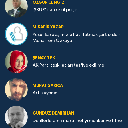
ÖZGÜR CENGIZ
İŞKUR'dan rezil proje!
MISAFIR YAZAR
Yusuf kardeşimizle hatırlatmak şart oldu -
Muharrem Özkaya
ŞENAY TEK
AK Parti teşkilatları tasfiye edilmeli!
MURAT SARICA
Artık uyanın!
GÜNDÜZ DEMIRHAN
Delillerle emri maruf nehyi münker ve fitne