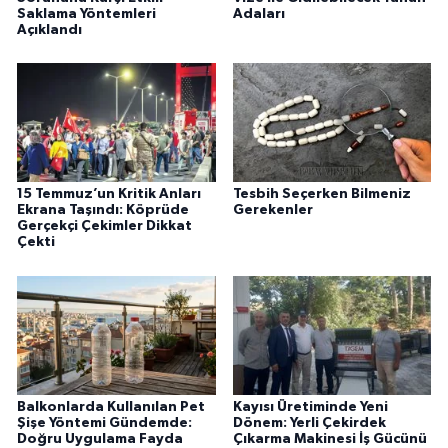
Saklama Yöntemleri
Adaları
Açıklandı
15 Temmuz’un Kritik Anları
Tesbih Seçerken Bilmeniz
Ekrana Taşındı: Köprüde
Gerekenler
Gerçekçi Çekimler Dikkat
Çekti
Balkonlarda Kullanılan Pet
Kayısı Üretiminde Yeni
Şişe Yöntemi Gündemde:
Dönem: Yerli Çekirdek
Doğru Uygulama Fayda
Çıkarma Makinesi İş Gücünü