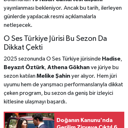
yayınlanması bekleniyor. Ancak bu tarih, ilerleyen
günlerde yapılacak resmi açıklamalarla
netleşecek.
O Ses Türkiye Jürisi Bu Sezon Da
Dikkat Çekti
2025 sezonunda O Ses Türkiye jürisinde
Hadise
,
Beyazıt Öztürk
,
Athena Gökhan
ve jüriye bu
sezon katılan
Melike Şahin
yer alıyor. Hem jüri
uyumu hem de yarışmacı performanslarıyla dikkat
çeken program, bu sezon da geniş bir izleyici
kitlesine ulaşmayı başardı.
Doğanın Kanunu'nda
Gerilim Zirveye Çıktı! 6.