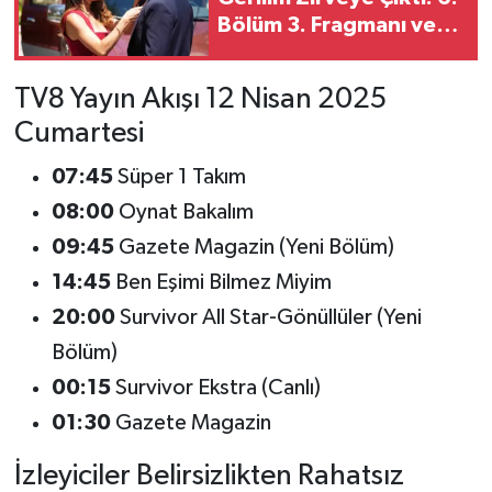
Bölüm 3. Fragmanı ve
Yeni Bölümde
Yaşanacaklar Gündem
TV8 Yayın Akışı 12 Nisan 2025
Oldu
Cumartesi
07:45
Süper 1 Takım
08:00
Oynat Bakalım
09:45
Gazete Magazin (Yeni Bölüm)
14:45
Ben Eşimi Bilmez Miyim
20:00
Survivor All Star-Gönüllüler (Yeni
Bölüm)
00:15
Survivor Ekstra (Canlı)
01:30
Gazete Magazin
İzleyiciler Belirsizlikten Rahatsız