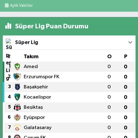
Aylık Vakitler
Süper Lig Puan Durumu
Süper Lig
#
Takım
O
P
1
Amed
0
0
2
Erzurumspor FK
0
0
3
Başakşehir
0
0
4
Kocaelispor
0
0
5
Beşiktaş
0
0
6
Eyüpspor
0
0
7
Galatasaray
0
0
8
Çorum FK
0
0