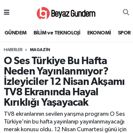
GÜNDEM
Hava Durumu
GÜNDEM
BİLİM ve TEKNOLOJİ
EKONOMİ
SPOR
BİLİM ve TEKNOLOJİ
Trafik Durumu
HABERLER
MAGAZİN
EKONOMİ
Süper Lig Puan Durumu ve Fikstür
O Ses Türkiye Bu Hafta
SPOR
Tüm Manşetler
Neden Yayınlanmıyor?
İzleyiciler 12 Nisan Akşamı
SAĞLIK
Son Dakika Haberleri
TV8 Ekranında Hayal
EĞİTİM
Haber Arşivi
Kırıklığı Yaşayacak
KÜLTÜR SANAT
TV8 ekranlarının sevilen yarışma programı O Ses
Türkiye'nin bu hafta yayınlanıp yayınlanmayacağı
MAGAZİN
merak konusu oldu. 12 Nisan Cumartesi günü için