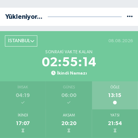
Yükleniyor...
İSTANBUL
08.08.2026
SONRAKI VAKTE KALAN
02:55:13
İkindi Namazı
İMSAK
GÜNEŞ
ÖĞLE
04:19
06:00
13:15
İKINDI
AKŞAM
YATSI
17:07
20:20
21:54