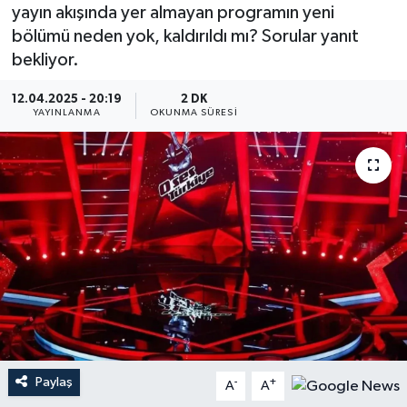
yayın akışında yer almayan programın yeni
YEREL
bölümü neden yok, kaldırıldı mı? Sorular yanıt
bekliyor.
12.04.2025 - 20:19
2 DK
YAYINLANMA
OKUNMA SÜRESI
Paylaş
-
+
A
A