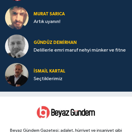
MURAT SARICA
Artık uyanın!
GÜNDÜZ DEMIRHAN
Delillerle emri maruf nehyi münker ve fitne
İSMAIL KARTAL
Seçtiklerimiz
Beyaz Gündem Gazetesi; adalet, hürriyet ve insaniyet gibi