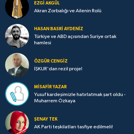
EZGI AKGÜL
Akran Zorbalığı ve Ailenin Rolü
HASAN BASRI AYDENIZ
Türkiye ve ABD açısından Suriye ortak
hamlesi
ÖZGÜR CENGIZ
İŞKUR'dan rezil proje!
MISAFIR YAZAR
Yusuf kardeşimizle hatırlatmak şart oldu -
Muharrem Özkaya
ŞENAY TEK
AK Parti teşkilatları tasfiye edilmeli!