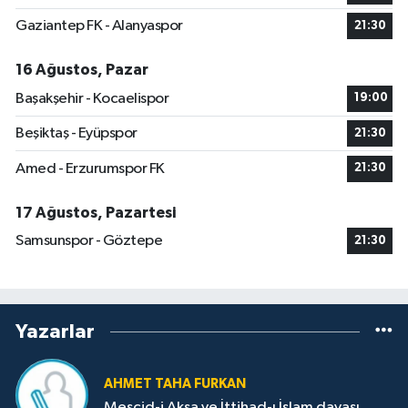
Gaziantep FK - Alanyaspor
21:30
16 Ağustos, Pazar
Başakşehir - Kocaelispor
19:00
Beşiktaş - Eyüpspor
21:30
Amed - Erzurumspor FK
21:30
17 Ağustos, Pazartesi
Samsunspor - Göztepe
21:30
Yazarlar
AHMET TAHA FURKAN
Mescid-i Aksa ve İttihad-ı İslam davası