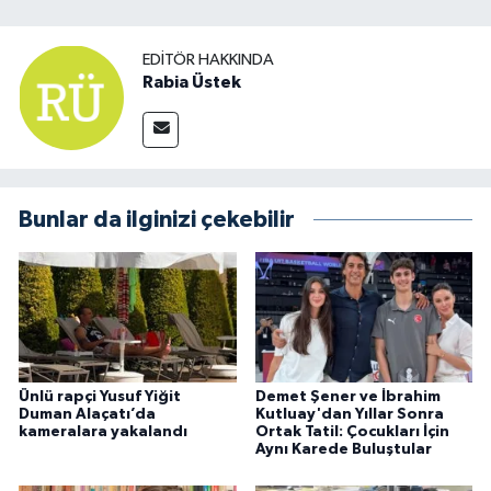
EDITÖR HAKKINDA
Rabia Üstek
Bunlar da ilginizi çekebilir
Ünlü rapçi Yusuf Yiğit
Demet Şener ve İbrahim
Duman Alaçatı’da
Kutluay'dan Yıllar Sonra
kameralara yakalandı
Ortak Tatil: Çocukları İçin
Aynı Karede Buluştular