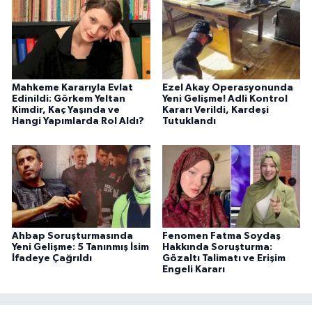
Mahkeme Kararıyla Evlat
Ezel Akay Operasyonunda
Edinildi: Görkem Yeltan
Yeni Gelişme! Adli Kontrol
Kimdir, Kaç Yaşında ve
Kararı Verildi, Kardeşi
Hangi Yapımlarda Rol Aldı?
Tutuklandı
Ahbap Soruşturmasında
Fenomen Fatma Soydaş
Yeni Gelişme: 5 Tanınmış İsim
Hakkında Soruşturma:
İfadeye Çağrıldı
Gözaltı Talimatı ve Erişim
Engeli Kararı