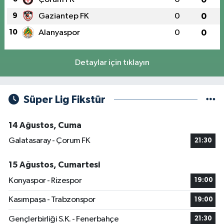
9
Gaziantep FK
0
0
10
Alanyaspor
0
0
Detaylar için tıklayın
Süper Lig Fikstür
14 Ağustos, Cuma
Galatasaray - Çorum FK
21:30
15 Ağustos, Cumartesi
Konyaspor - Rizespor
19:00
Kasımpaşa - Trabzonspor
19:00
Gençlerbirliği S.K. - Fenerbahçe
21:30