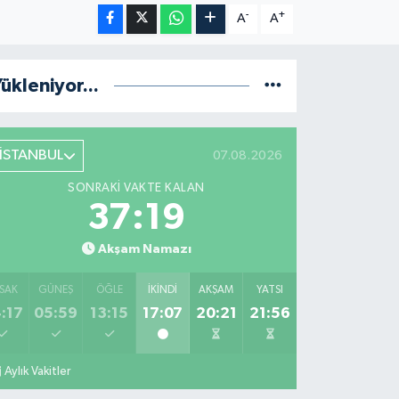
-
+
A
A
ükleniyor...
İSTANBUL
07.08.2026
SONRAKI VAKTE KALAN
37:18
Akşam Namazı
SAK
GÜNEŞ
ÖĞLE
İKINDI
AKŞAM
YATSI
:17
05:59
13:15
17:07
20:21
21:56
Aylık Vakitler