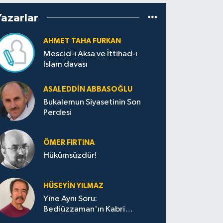
Yazarlar
AHMET TAHA FURKAN
Mescid-i Aksa ve İttihad-ı
İslam davası
ASALEDDIN ABBASOĞLU
Bukalemun Siyasetinin Son
Perdesi
ÖMER FIRTINA
Hükümsüzdür!
HÜSEYIN YILMAZ
Yine Aynı Soru:
Bediüzzaman'ın Kabri
Nerede?