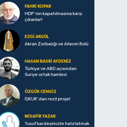
FAHRI KOPAR
HDP'nin kapatılmasına karşı
çıkanlar!
EZGI AKGÜL
Akran Zorbalığı ve Ailenin Rolü
HASAN BASRI AYDENIZ
Türkiye ve ABD açısından
Suriye ortak hamlesi
ÖZGÜR CENGIZ
İŞKUR'dan rezil proje!
MISAFIR YAZAR
Yusuf kardeşimizle hatırlatmak