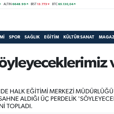
6648.99
13.773
65.130,04
ALTIN
BİST
BTC
Mİ
SPOR
SAĞLIK
EĞİTİM
KÜLTÜR SANAT
MAGAZ
Söyleyeceklerimiz 
NDE HALK EĞİTİMİ MERKEZİ MÜDÜRLÜĞ
HNE ALDIĞI ÜÇ PERDELİK 'SÖYLEYECEKL
İ TOPLADI.