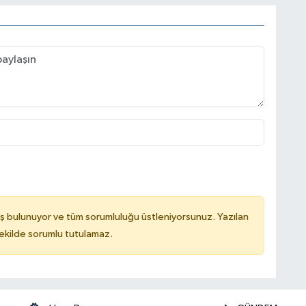
ş bulunuyor ve tüm sorumluluğu üstleniyorsunuz. Yazılan
kilde sorumlu tutulamaz.