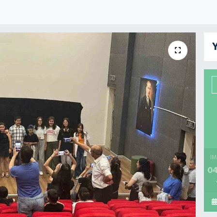
Y
İM
04