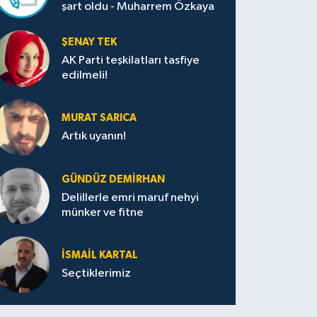
şart oldu - Muharrem Özkaya
ŞENAY TEK
AK Parti teşkilatları tasfiye
edilmeli!
MURAT SARICA
Artık uyanın!
GÜNDÜZ DEMIRHAN
Delillerle emri maruf nehyi
münker ve fitne
İSMAIL KARTAL
Seçtiklerimiz