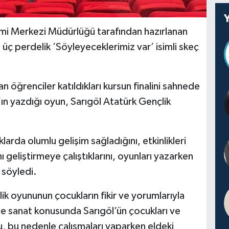
timi Merkezi Müdürlüğü tarafından hazırlanan
 üç perdelik ’Söyleyeceklerimiz var’ isimli skeç
n öğrenciler katıldıkları kursun finalini sahnede
ın yazdığı oyun, Sarıgöl Atatürk Gençlik
klarda olumlu gelişim sağladığını, etkinlikleri
 geliştirmeye çalıştıklarını, oyunları yazarken
 söyledi.
ik oyununun çocukların fikir ve yorumlarıyla
r ve sanat konusunda Sarıgöl’ün çocukları ve
u, bu nedenle çalışmaları yaparken eldeki