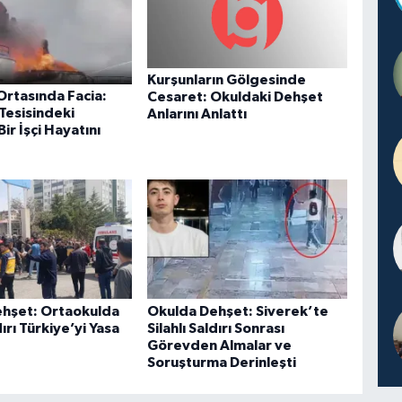
Kurşunların Gölgesinde
Ortasında Facia:
Cesaret: Okuldaki Dehşet
Tesisindeki
Anlarını Anlattı
ir İşçi Hayatını
hşet: Ortaokulda
Okulda Dehşet: Siverek’te
dırı Türkiye’yi Yasa
Silahlı Saldırı Sonrası
Görevden Almalar ve
Soruşturma Derinleşti