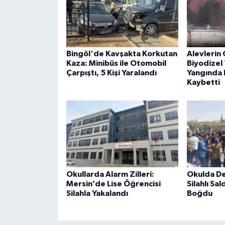
Bingöl'de Kavşakta Korkutan
Alevlerin 
Kaza: Minibüs ile Otomobil
Biyodizel 
Çarpıştı, 5 Kişi Yaralandı
Yangında B
Kaybetti
Okullarda Alarm Zilleri:
Okulda De
Mersin’de Lise Öğrencisi
Silahlı Sal
Silahla Yakalandı
Boğdu