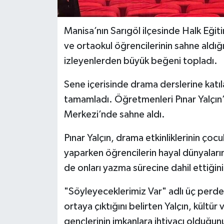
Manisa’nın Sarıgöl ilçesinde Halk Eği
ve ortaokul öğrencilerinin sahne aldığı
izleyenlerden büyük beğeni topladı.
Sene içerisinde drama derslerine katıla
tamamladı. Öğretmenleri Pınar Yalçın’
Merkezi’nde sahne aldı.
Pınar Yalçın, drama etkinliklerinin çocu
yaparken öğrencilerin hayal dünyalarını
de onları yazma sürecine dahil ettiğini
"Söyleyeceklerimiz Var" adlı üç perdel
ortaya çıktığını belirten Yalçın, kültü
gençlerinin imkanlara ihtiyacı olduğun