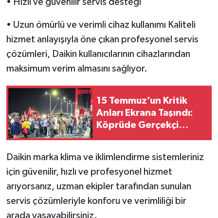
• Hızlı ve güvenilir servis desteği
• Uzun ömürlü ve verimli cihaz kullanımı Kaliteli
hizmet anlayışıyla öne çıkan profesyonel servis
çözümleri, Daikin kullanıcılarının cihazlarından
maksimum verim almasını sağlıyor.
15 Temmuz’un Kritik
Anları Ekrana Taşındı:
Köprüde Gerçekçi
Çekimler Dikkat Çekti
Daikin marka klima ve iklimlendirme sistemleriniz
için güvenilir, hızlı ve profesyonel hizmet
arıyorsanız, uzman ekipler tarafından sunulan
servis çözümleriyle konforu ve verimliliği bir
arada yaşayabilirsiniz.