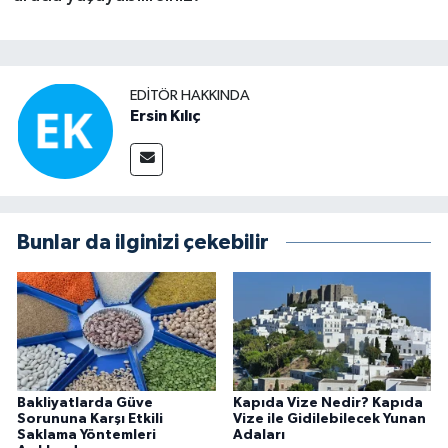
EDITÖR HAKKINDA
Ersin Kılıç
Bunlar da ilginizi çekebilir
Bakliyatlarda Güve
Kapıda Vize Nedir? Kapıda
Sorununa Karşı Etkili
Vize ile Gidilebilecek Yunan
Saklama Yöntemleri
Adaları