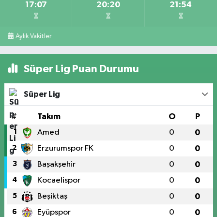
17:07
20:20
21:54
Aylık Vakitler
Süper Lig Puan Durumu
Süper Lig
#
Takım
O
P
1
Amed
0
0
2
Erzurumspor FK
0
0
3
Başakşehir
0
0
4
Kocaelispor
0
0
5
Beşiktaş
0
0
6
Eyüpspor
0
0