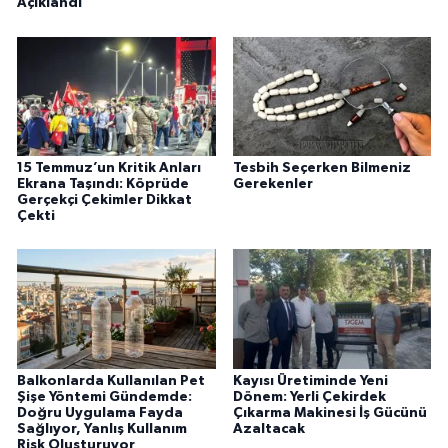
Açıklandı
15 Temmuz’un Kritik Anları
Tesbih Seçerken Bilmeniz
Ekrana Taşındı: Köprüde
Gerekenler
Gerçekçi Çekimler Dikkat
Çekti
Balkonlarda Kullanılan Pet
Kayısı Üretiminde Yeni
Şişe Yöntemi Gündemde:
Dönem: Yerli Çekirdek
Doğru Uygulama Fayda
Çıkarma Makinesi İş Gücünü
Sağlıyor, Yanlış Kullanım
Azaltacak
Risk Oluşturuyor