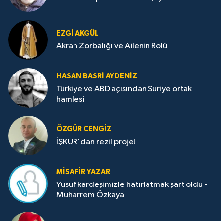
EZGI AKGÜL
Akran Zorbalığı ve Ailenin Rolü
HASAN BASRI AYDENIZ
Türkiye ve ABD açısından Suriye ortak
hamlesi
ÖZGÜR CENGIZ
İŞKUR'dan rezil proje!
MISAFIR YAZAR
Yusuf kardeşimizle hatırlatmak şart oldu -
Muharrem Özkaya