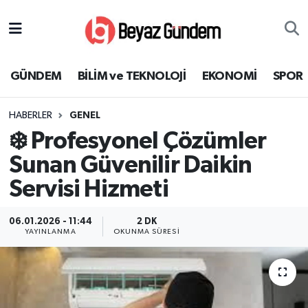
GÜNDEM
Hava Durumu
GÜNDEM
BİLİM ve TEKNOLOJİ
EKONOMİ
SPOR
BİLİM ve TEKNOLOJİ
Trafik Durumu
HABERLER
GENEL
EKONOMİ
Süper Lig Puan Durumu ve Fikstür
❄️ Profesyonel Çözümler
SPOR
Tüm Manşetler
Sunan Güvenilir Daikin
Servisi Hizmeti
SAĞLIK
Son Dakika Haberleri
06.01.2026 - 11:44
2 DK
EĞİTİM
Haber Arşivi
YAYINLANMA
OKUNMA SÜRESI
KÜLTÜR SANAT
MAGAZİN