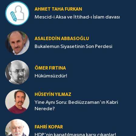
AHMET TAHA FURKAN
Mescid-i Aksa ve İttihad-ı İslam davası
ASALEDDIN ABBASOĞLU
Bukalemun Siyasetinin Son Perdesi
ÖMER FIRTINA
Hükümsüzdür!
HÜSEYIN YILMAZ
Yine Aynı Soru: Bediüzzaman'ın Kabri
Nerede?
FAHRI KOPAR
HDP'nin kapatılmasına karşı çıkanlar!