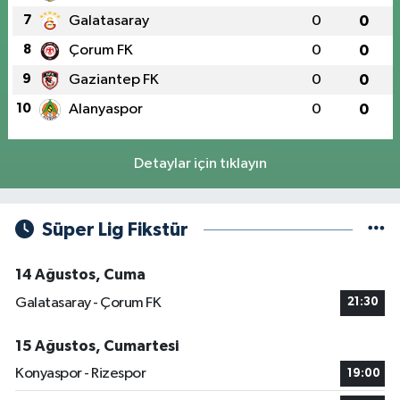
7
Galatasaray
0
0
8
Çorum FK
0
0
9
Gaziantep FK
0
0
10
Alanyaspor
0
0
Detaylar için tıklayın
Süper Lig Fikstür
14 Ağustos, Cuma
Galatasaray - Çorum FK
21:30
15 Ağustos, Cumartesi
Konyaspor - Rizespor
19:00