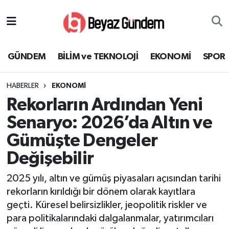
GÜNDEM
Hava Durumu
GÜNDEM
BİLİM ve TEKNOLOJİ
EKONOMİ
SPOR
BİLİM ve TEKNOLOJİ
Trafik Durumu
HABERLER
EKONOMİ
EKONOMİ
Süper Lig Puan Durumu ve Fikstür
Rekorların Ardından Yeni
SPOR
Tüm Manşetler
Senaryo: 2026’da Altın ve
Gümüşte Dengeler
SAĞLIK
Son Dakika Haberleri
Değişebilir
EĞİTİM
Haber Arşivi
2025 yılı, altın ve gümüş piyasaları açısından tarihi
rekorların kırıldığı bir dönem olarak kayıtlara
KÜLTÜR SANAT
geçti. Küresel belirsizlikler, jeopolitik riskler ve
para politikalarındaki dalgalanmalar, yatırımcıları
MAGAZİN