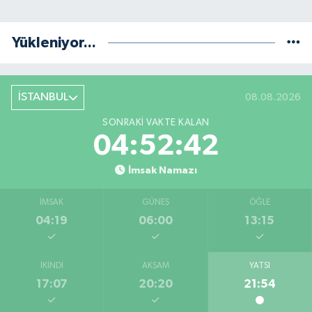
Yükleniyor...
İSTANBUL
08.08.2026
SONRAKI VAKTE KALAN
04:52:41
İmsak Namazı
İMSAK
GÜNEŞ
ÖĞLE
04:19
06:00
13:15
İKINDI
AKŞAM
YATSI
17:07
20:20
21:54