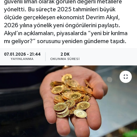
güvenli liman olarak görülen değerli metallere
yöneltti. Bu süreçte 2025 tahminleri büyük
YEREL
ölçüde gerçekleşen ekonomist Devrim Akyıl,
2026 yılına yönelik yeni öngörülerini paylaştı.
Akyıl’ın açıklamaları, piyasalarda “yeni bir kırılma
mı geliyor?” sorusunu yeniden gündeme taşıdı.
07.01.2026 - 21:44
2 DK
YAYINLANMA
OKUNMA SÜRESI