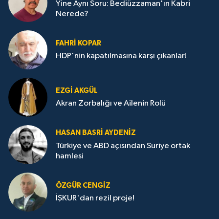
Yine Aynı Soru: Bediüzzaman'ın Kabri
Nerede?
FAHRI KOPAR
HDP'nin kapatılmasına karşı çıkanlar!
EZGI AKGÜL
Akran Zorbalığı ve Ailenin Rolü
HASAN BASRI AYDENIZ
Türkiye ve ABD açısından Suriye ortak
hamlesi
ÖZGÜR CENGIZ
İŞKUR'dan rezil proje!