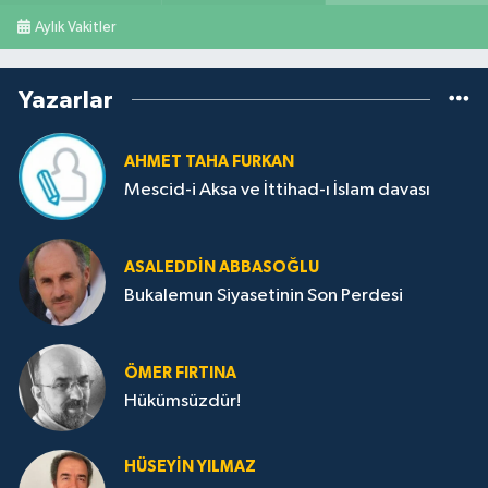
Aylık Vakitler
Yazarlar
AHMET TAHA FURKAN
Mescid-i Aksa ve İttihad-ı İslam davası
ASALEDDIN ABBASOĞLU
Bukalemun Siyasetinin Son Perdesi
ÖMER FIRTINA
Hükümsüzdür!
HÜSEYIN YILMAZ