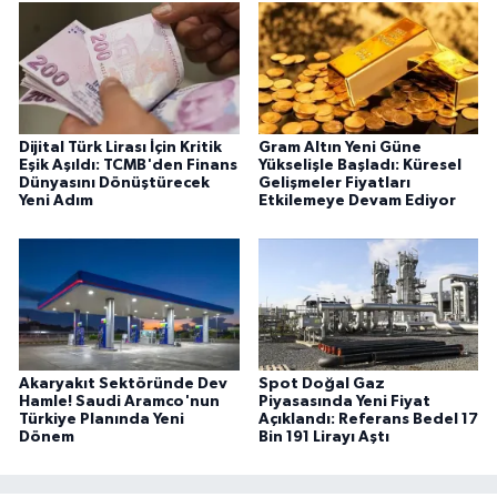
Dijital Türk Lirası İçin Kritik
Gram Altın Yeni Güne
Eşik Aşıldı: TCMB'den Finans
Yükselişle Başladı: Küresel
Dünyasını Dönüştürecek
Gelişmeler Fiyatları
Yeni Adım
Etkilemeye Devam Ediyor
Akaryakıt Sektöründe Dev
Spot Doğal Gaz
Hamle! Saudi Aramco'nun
Piyasasında Yeni Fiyat
Türkiye Planında Yeni
Açıklandı: Referans Bedel 17
Dönem
Bin 191 Lirayı Aştı