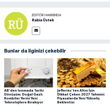
EDITÖR HAKKINDA
Rabia Üstek
Bunlar da ilginizi çekebilir
AB'den Isınmada Tarihi
Jefferies’ten Altın İçin
Dönüşüm: Doğal Gazlı
Dikkat Çeken 2027 Tahmini:
Kombiler Yerini Yeni
Piyasalarda Yeni Yükseliş
Teknolojilere Bırakıyor
Beklentisi