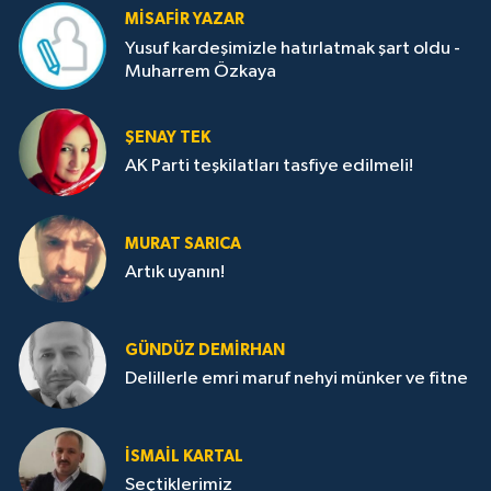
MISAFIR YAZAR
Yusuf kardeşimizle hatırlatmak şart oldu -
Muharrem Özkaya
ŞENAY TEK
AK Parti teşkilatları tasfiye edilmeli!
MURAT SARICA
Artık uyanın!
GÜNDÜZ DEMIRHAN
Delillerle emri maruf nehyi münker ve fitne
İSMAIL KARTAL
Seçtiklerimiz