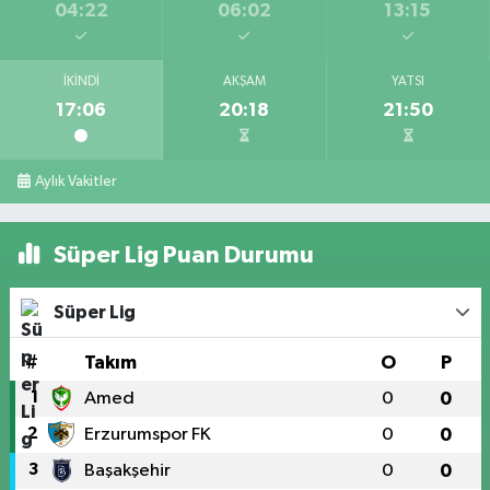
04:22
06:02
13:15
İKINDI
AKŞAM
YATSI
17:06
20:18
21:50
Aylık Vakitler
Süper Lig Puan Durumu
Süper Lig
#
Takım
O
P
1
Amed
0
0
2
Erzurumspor FK
0
0
3
Başakşehir
0
0