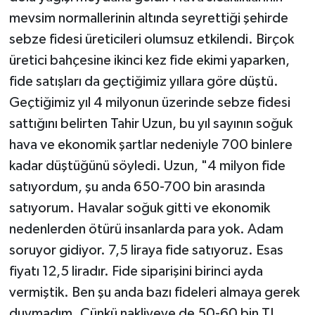
mevsim normallerinin altında seyrettiği şehirde
sebze fidesi üreticileri olumsuz etkilendi. Birçok
üretici bahçesine ikinci kez fide ekimi yaparken,
fide satışları da geçtiğimiz yıllara göre düştü.
Geçtiğimiz yıl 4 milyonun üzerinde sebze fidesi
sattığını belirten Tahir Uzun, bu yıl sayının soğuk
hava ve ekonomik şartlar nedeniyle 700 binlere
kadar düştüğünü söyledi. Uzun, "4 milyon fide
satıyordum, şu anda 650-700 bin arasında
satıyorum. Havalar soğuk gitti ve ekonomik
nedenlerden ötürü insanlarda para yok. Adam
soruyor gidiyor. 7,5 liraya fide satıyoruz. Esas
fiyatı 12,5 liradır. Fide siparişini birinci ayda
vermiştik. Ben şu anda bazı fideleri almaya gerek
duymadım. Çünkü nakliyeye de 50-60 bin TL