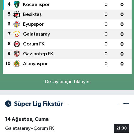
4
Kocaelispor
0
0
5
Beşiktaş
0
0
6
Eyüpspor
0
0
7
Galatasaray
0
0
8
Çorum FK
0
0
9
Gaziantep FK
0
0
10
Alanyaspor
0
0
Detaylar için tıklayın
Süper Lig Fikstür
14 Ağustos, Cuma
Galatasaray - Çorum FK
21:30