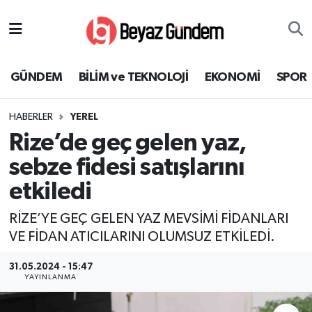
GÜNDEM
Hava Durumu
GÜNDEM
BİLİM ve TEKNOLOJİ
EKONOMİ
SPOR
BİLİM ve TEKNOLOJİ
Trafik Durumu
HABERLER
YEREL
EKONOMİ
Süper Lig Puan Durumu ve Fikstür
Rize’de geç gelen yaz,
SPOR
Tüm Manşetler
sebze fidesi satışlarını
etkiledi
SAĞLIK
Son Dakika Haberleri
RİZE’YE GEÇ GELEN YAZ MEVSİMİ FİDANLARI
EĞİTİM
Haber Arşivi
VE FİDAN ATICILARINI OLUMSUZ ETKİLEDİ.
KÜLTÜR SANAT
31.05.2024 - 15:47
YAYINLANMA
MAGAZİN