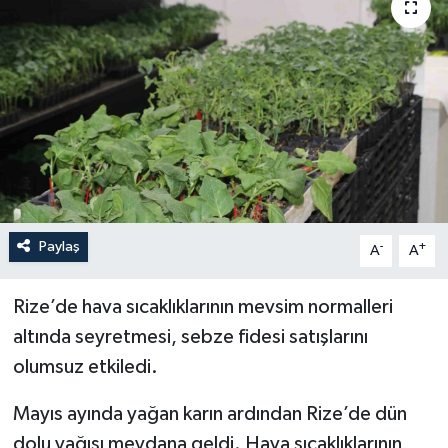
YEREL
Paylaş
-
+
A
A
Rize’de hava sıcaklıklarının mevsim normalleri
altında seyretmesi, sebze fidesi satışlarını
olumsuz etkiledi.
Mayıs ayında yağan karın ardından Rize’de dün
dolu yağışı meydana geldi. Hava sıcaklıklarının