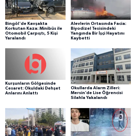
Bingöl'de Kavşakta
Alevlerin Ortasında Facia:
Korkutan Kaza: Minibüs ile
Biyodizel Tesisindeki
Otomobil Çarpıştı, 5 Kişi
Yangında Bir İşçi Hayatını
Yaralandı
Kaybetti
Kurşunların Gölgesinde
Okullarda Alarm Zilleri:
Cesaret: Okuldaki Dehşet
Mersin’de Lise Öğrencisi
Anlarını Anlattı
Silahla Yakalandı