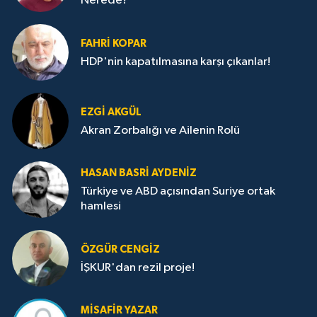
Nerede?
FAHRI KOPAR
HDP'nin kapatılmasına karşı çıkanlar!
EZGI AKGÜL
Akran Zorbalığı ve Ailenin Rolü
HASAN BASRI AYDENIZ
Türkiye ve ABD açısından Suriye ortak
hamlesi
ÖZGÜR CENGIZ
İŞKUR'dan rezil proje!
MISAFIR YAZAR