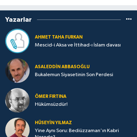
Yazarlar
AHMET TAHA FURKAN
Mescid-i Aksa ve İttihad-ı İslam davası
ASALEDDIN ABBASOĞLU
Bukalemun Siyasetinin Son Perdesi
ÖMER FIRTINA
Hükümsüzdür!
HÜSEYIN YILMAZ
Yine Aynı Soru: Bediüzzaman'ın Kabri