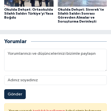
Okulda Dehşet: Ortaokulda
Okulda Dehşet: Siverek’te
Silahlı Saldırı Türkiye’yi Yasa
Silahlı Saldırı Sonrası
Boğdu
Görevden Almalar ve
Soruşturma Derinleşti
Yorumlar
Gönder
Yorum yazarak
topluluk kurallarımızı
kabul etmiş bulunuyor