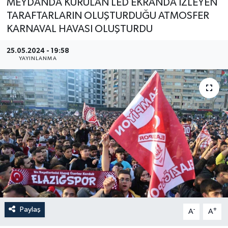
MEYDANDA KURULAN LED EKRANDA İZLEYEN
TARAFTARLARIN OLUŞTURDUĞU ATMOSFER
YEREL
KARNAVAL HAVASI OLUŞTURDU
25.05.2024 - 19:58
YAYINLANMA
Paylaş
-
+
A
A