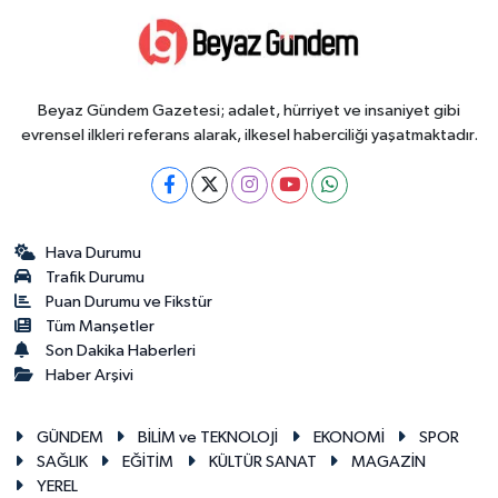
Beyaz Gündem Gazetesi; adalet, hürriyet ve insaniyet gibi
evrensel ilkleri referans alarak, ilkesel haberciliği yaşatmaktadır.
Hava Durumu
Trafik Durumu
Puan Durumu ve Fikstür
Tüm Manşetler
Son Dakika Haberleri
Haber Arşivi
GÜNDEM
BİLİM ve TEKNOLOJİ
EKONOMİ
SPOR
SAĞLIK
EĞİTİM
KÜLTÜR SANAT
MAGAZİN
YEREL