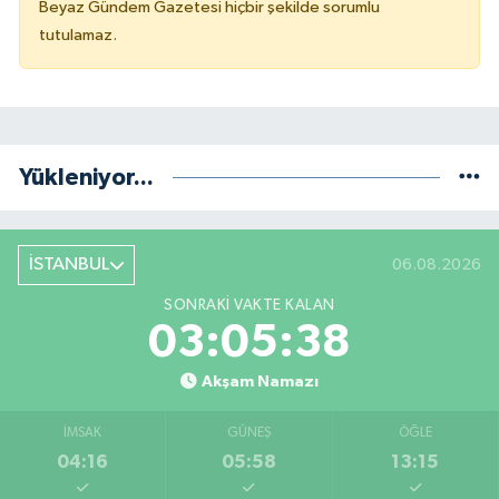
Beyaz Gündem Gazetesi hiçbir şekilde sorumlu
tutulamaz.
Yükleniyor...
İSTANBUL
06.08.2026
SONRAKI VAKTE KALAN
03:05:38
Akşam Namazı
İMSAK
GÜNEŞ
ÖĞLE
04:16
05:58
13:15