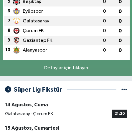
5
Beşiktaş
0
0
6
Eyüpspor
0
0
7
Galatasaray
0
0
8
Çorum FK
0
0
9
Gaziantep FK
0
0
10
Alanyaspor
0
0
Detaylar için tıklayın
Süper Lig Fikstür
14 Ağustos, Cuma
Galatasaray - Çorum FK
21:30
15 Ağustos, Cumartesi