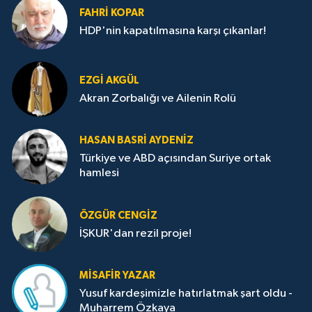
FAHRI KOPAR
HDP'nin kapatılmasına karşı çıkanlar!
EZGI AKGÜL
Akran Zorbalığı ve Ailenin Rolü
HASAN BASRI AYDENIZ
Türkiye ve ABD açısından Suriye ortak
hamlesi
ÖZGÜR CENGIZ
İŞKUR'dan rezil proje!
MISAFIR YAZAR
Yusuf kardeşimizle hatırlatmak şart oldu -
Muharrem Özkaya