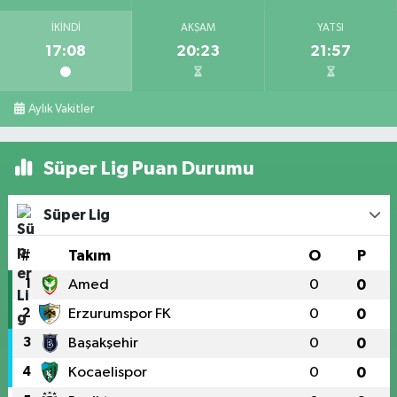
İKINDI
AKŞAM
YATSI
17:08
20:23
21:57
Aylık Vakitler
Süper Lig Puan Durumu
Süper Lig
#
Takım
O
P
1
Amed
0
0
2
Erzurumspor FK
0
0
3
Başakşehir
0
0
4
Kocaelispor
0
0