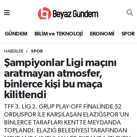
GÜNDEM
Hava Durumu
GÜNDEM
BİLİM ve TEKNOLOJİ
EKONOMİ
SPOR
BİLİM ve TEKNOLOJİ
Trafik Durumu
HABERLER
SPOR
EKONOMİ
Süper Lig Puan Durumu ve Fikstür
Şampiyonlar Ligi maçını
SPOR
Tüm Manşetler
aratmayan atmosfer,
binlerce kişi bu maça
SAĞLIK
Son Dakika Haberleri
kilitlendi
EĞİTİM
Haber Arşivi
TFF 3. LİG 2. GRUP PLAY-OFF FİNALİNDE 52
ORDUSPOR İLE KARŞILAŞAN ELAZIĞSPOR’UN
KÜLTÜR SANAT
BİNLERCE TARAFLARI KENTTE MEYDANDA
TOPLANDI. ELAZIĞ BELEDİYESİ TARAFINDAN
MAGAZİN