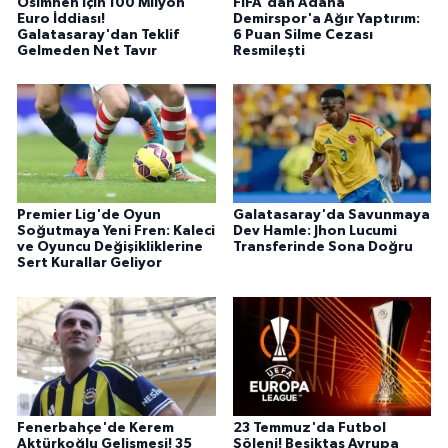
Osimhen İçin 100 Milyon
FIFA'dan Adana
Euro İddiası!
Demirspor'a Ağır Yaptırım:
Galatasaray'dan Teklif
6 Puan Silme Cezası
Gelmeden Net Tavır
Resmileşti
Premier Lig'de Oyun
Galatasaray'da Savunmaya
Soğutmaya Yeni Fren: Kaleci
Dev Hamle: Jhon Lucumi
ve Oyuncu Değişikliklerine
Transferinde Sona Doğru
Sert Kurallar Geliyor
Fenerbahçe'de Kerem
23 Temmuz'da Futbol
Aktürkoğlu Gelişmesi! 35
Şöleni! Beşiktaş Avrupa