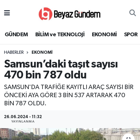
GÜNDEM
Hava Durumu
GÜNDEM
BİLİM ve TEKNOLOJİ
EKONOMİ
SPOR
BİLİM ve TEKNOLOJİ
Trafik Durumu
HABERLER
EKONOMİ
EKONOMİ
Süper Lig Puan Durumu ve Fikstür
Samsun’daki taşıt sayısı
SPOR
Tüm Manşetler
470 bin 787 oldu
SAMSUN'DA TRAFİĞE KAYITLI ARAÇ SAYISI BİR
SAĞLIK
Son Dakika Haberleri
ÖNCEKİ AYA GÖRE 3 BİN 537 ARTARAK 470
BİN 787 OLDU.
EĞİTİM
Haber Arşivi
26.06.2024 - 11:32
KÜLTÜR SANAT
YAYINLANMA
MAGAZİN