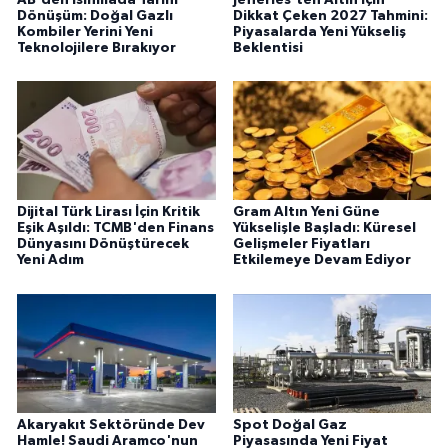
Dönüşüm: Doğal Gazlı
Dikkat Çeken 2027 Tahmini:
Kombiler Yerini Yeni
Piyasalarda Yeni Yükseliş
Teknolojilere Bırakıyor
Beklentisi
Dijital Türk Lirası İçin Kritik
Gram Altın Yeni Güne
Eşik Aşıldı: TCMB'den Finans
Yükselişle Başladı: Küresel
Dünyasını Dönüştürecek
Gelişmeler Fiyatları
Yeni Adım
Etkilemeye Devam Ediyor
Akaryakıt Sektöründe Dev
Spot Doğal Gaz
Hamle! Saudi Aramco'nun
Piyasasında Yeni Fiyat