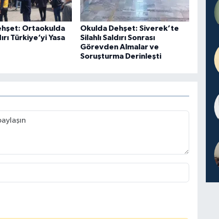
hşet: Ortaokulda
Okulda Dehşet: Siverek’te
dırı Türkiye’yi Yasa
Silahlı Saldırı Sonrası
Görevden Almalar ve
Soruşturma Derinleşti