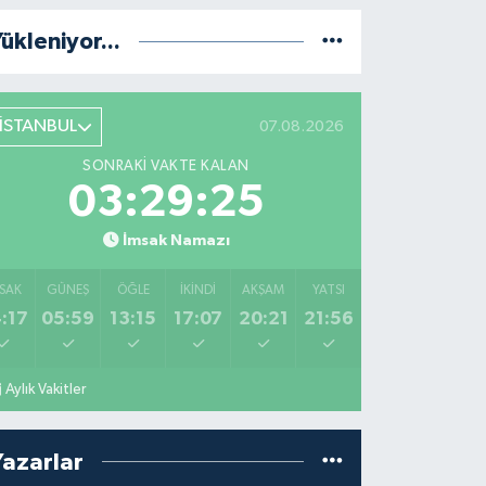
ükleniyor...
İSTANBUL
07.08.2026
SONRAKI VAKTE KALAN
03:29:25
İmsak Namazı
SAK
GÜNEŞ
ÖĞLE
İKINDI
AKŞAM
YATSI
:17
05:59
13:15
17:07
20:21
21:56
Aylık Vakitler
Yazarlar