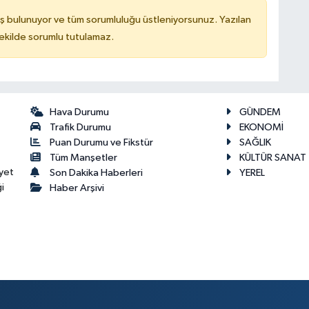
ş bulunuyor ve tüm sorumluluğu üstleniyorsunuz. Yazılan
kilde sorumlu tutulamaz.
Hava Durumu
GÜNDEM
Trafik Durumu
EKONOMİ
Puan Durumu ve Fikstür
SAĞLIK
Tüm Manşetler
KÜLTÜR SANAT
yet
Son Dakika Haberleri
YEREL
i
Haber Arşivi