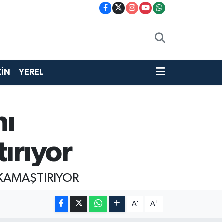
İN
YEREL
nı
ırıyor
 KAMAŞTIRIYOR
-
+
A
A