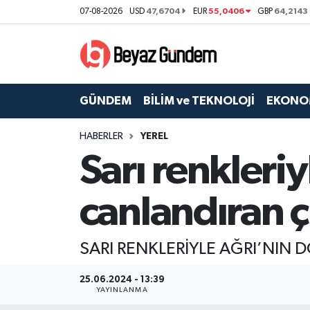
47,6704
55,0406
64,2143
07-08-2026
USD
EUR
GBP
GÜNDEM
Hava Durumu
BİLİM ve TEKNOLOJİ
Trafik Durumu
GÜNDEM
BİLİM ve TEKNOLOJİ
EKONO
EKONOMİ
Süper Lig Puan Durumu ve Fikstür
HABERLER
YEREL
Sarı renkleri
SPOR
Tüm Manşetler
SAĞLIK
Son Dakika Haberleri
canlandıran ç
EĞİTİM
Haber Arşivi
SARI RENKLERİYLE AĞRI’NIN
KÜLTÜR SANAT
25.06.2024 - 13:39
YAYINLANMA
MAGAZİN