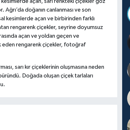
l kesimlerde açan, sarı renkteki çiçekler göz
or. Ağrı’da doğanın canlanması ve son
al kesimlerde açan ve birbirinden farklı
 katan rengarenk çiçekler, seyrine doyumsuz
 arasında açan ve yoldan geçen ve
ik eden rengarenk çiçekler, fotoğraf
rması, sarı kır çiçeklerinin oluşmasına neden
büründü. Doğada oluşan çiçek tarlaları
u.