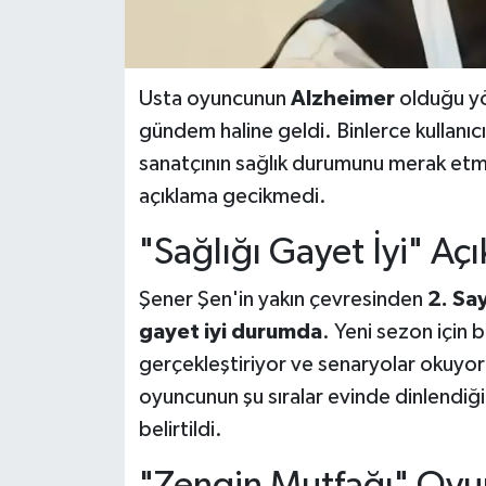
Usta oyuncunun
Alzheimer
olduğu yö
gündem haline geldi. Binlerce kullanıcı
sanatçının sağlık durumunu merak etme
açıklama gecikmedi.
"Sağlığı Gayet İyi" Aç
Şener Şen'in yakın çevresinden
2. Sa
gayet iyi durumda
. Yeni sezon için 
gerçekleştiriyor ve senaryolar okuyor"
oyuncunun şu sıralar evinde dinlendiğ
belirtildi.