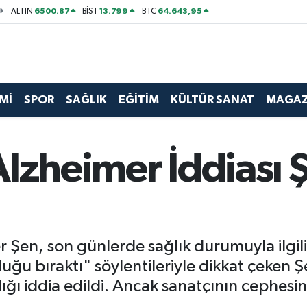
6500.87
13.799
64.643,95
ALTIN
BİST
BTC
Mİ
SPOR
SAĞLIK
EĞİTİM
KÜLTÜR SANAT
MAGAZ
Alzheimer İddiası 
er Şen, son günlerde sağlık durumuyla ilgi
uğu bıraktı" söylentileriyle dikkat çeken 
ğı iddia edildi. Ancak sanatçının cephesind