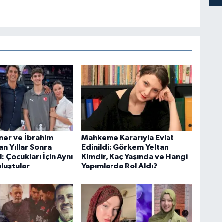
er ve İbrahim
Mahkeme Kararıyla Evlat
n Yıllar Sonra
Edinildi: Görkem Yeltan
l: Çocukları İçin Aynı
Kimdir, Kaç Yaşında ve Hangi
luştular
Yapımlarda Rol Aldı?