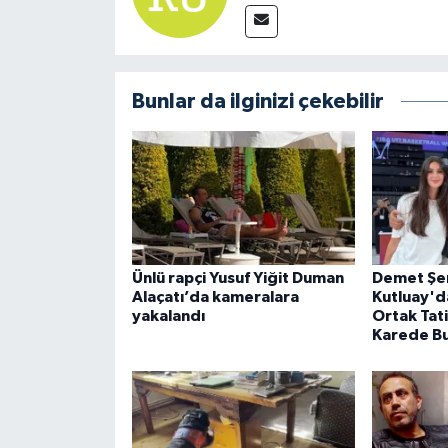
Bunlar da ilginizi çekebilir
Ünlü rapçi Yusuf Yiğit Duman
Demet Şen
Alaçatı’da kameralara
Kutluay'da
yakalandı
Ortak Tati
Karede Bu