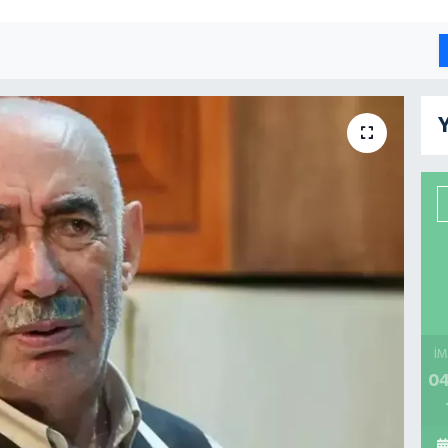
Y
İM
04