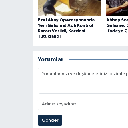
Ezel Akay Operasyonunda
Ahbap Sor
Yeni Gelişme! Adli Kontrol
Gelişme: 5
Kararı Verildi, Kardeşi
İfadeye Ç
Tutuklandı
Yorumlar
Gönder