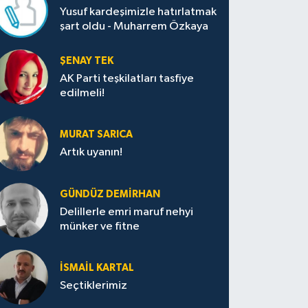
Yusuf kardeşimizle hatırlatmak
şart oldu - Muharrem Özkaya
ŞENAY TEK
AK Parti teşkilatları tasfiye
edilmeli!
MURAT SARICA
Artık uyanın!
GÜNDÜZ DEMIRHAN
Delillerle emri maruf nehyi
münker ve fitne
İSMAIL KARTAL
Seçtiklerimiz