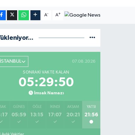
-
+
A
A
ükleniyor...
İSTANBUL
07.08.2026
SONRAKI VAKTE KALAN
05:29:49
İmsak Namazı
SAK
GÜNEŞ
ÖĞLE
İKINDI
AKŞAM
YATSI
:17
05:59
13:15
17:07
20:21
21:56
Aylık Vakitler