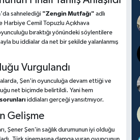
nun Finali Yanlış Anlaşıldı
a'da sahnelediği
"Zengin Mutfağı"
adlı
e Harbiye Cemil Topuzlu Açıkhava
yunculuğu bıraktığı yönündeki söylentilere
la bu iddialar da net bir şekilde yalanlanmış
lduğu Vurgulandı
alarda, Şen'in oyunculuğa devam ettiği ve
lduğu net biçimde belirtildi. Yani hem
 sorunları
iddiaları gerçeği yansıtmıyor.
an Gelişme
arı, Şener Şen'in sağlık durumunun iyi olduğu
ıladı. Türk sinemasına damga vuran oyuncunun