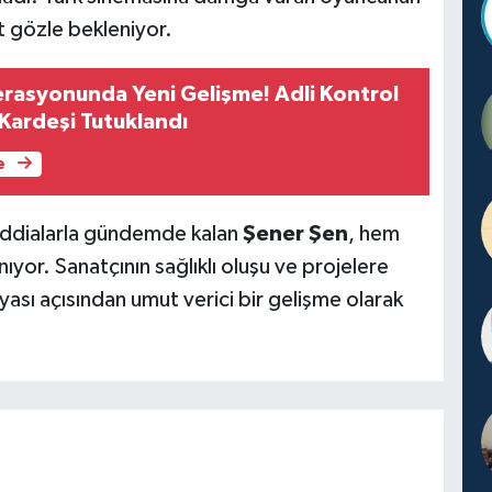
t gözle bekleniyor.
rasyonunda Yeni Gelişme! Adli Kontrol
, Kardeşi Tutuklandı
e
 iddialarla gündemde kalan
Şener Şen
, hem
or. Sanatçının sağlıklı oluşu ve projelere
sı açısından umut verici bir gelişme olarak