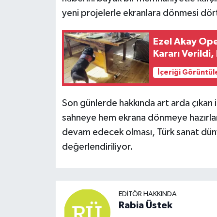
yeni projelerle ekranlara dönmesi dör
Ezel Akay Ope
Kararı Verildi
İçeriği Görüntül
Son günlerde hakkında art arda çıkan
sahneye hem ekrana dönmeye hazırlanıy
devam edecek olması, Türk sanat dünya
değerlendiriliyor.
EDITÖR HAKKINDA
Rabia Üstek