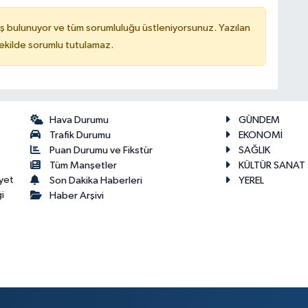
ş bulunuyor ve tüm sorumluluğu üstleniyorsunuz. Yazılan
kilde sorumlu tutulamaz.
Hava Durumu
GÜNDEM
Trafik Durumu
EKONOMİ
Puan Durumu ve Fikstür
SAĞLIK
Tüm Manşetler
KÜLTÜR SANAT
yet
Son Dakika Haberleri
YEREL
i
Haber Arşivi