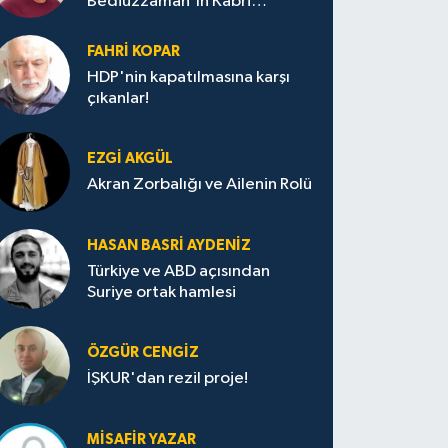
Bediüzzaman'ın Kabri
Nerede?
FAHRI KOPAR
HDP'nin kapatılmasına karşı
çıkanlar!
EZGI AKGÜL
Akran Zorbalığı ve Ailenin Rolü
HASAN BASRI AYDENIZ
Türkiye ve ABD açısından
Suriye ortak hamlesi
ÖZGÜR CENGIZ
İŞKUR'dan rezil proje!
MISAFIR YAZAR