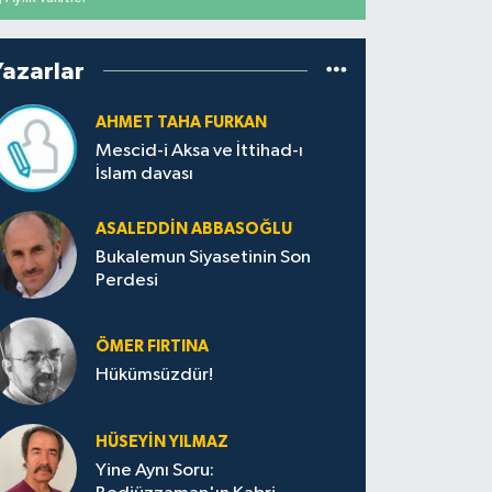
Yazarlar
AHMET TAHA FURKAN
Mescid-i Aksa ve İttihad-ı
İslam davası
ASALEDDIN ABBASOĞLU
Bukalemun Siyasetinin Son
Perdesi
ÖMER FIRTINA
Hükümsüzdür!
HÜSEYIN YILMAZ
Yine Aynı Soru: