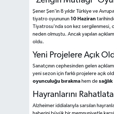
"Zengin Mutfağı" Oyunu
Şener Şen'in 8 yıldır Türkiye ve Avrup
tiyatro oyununun
10 Haziran
tarihind
Tiyatrosu'nda son kez sergilenmesi, o
neden olmuştu. Ancak yapılan açıklamay
oldu.
Yeni Projelere Açık O
Sanatçının cephesinden gelen açıklam
yeni sezon için farklı projelere açık o
oyunculuğu bırakma
hem de
sağlık
Hayranlarını Rahatlat
Alzheimer iddialarıyla sarsılan hayranl
haberini büyük bir memnuniyetle karş