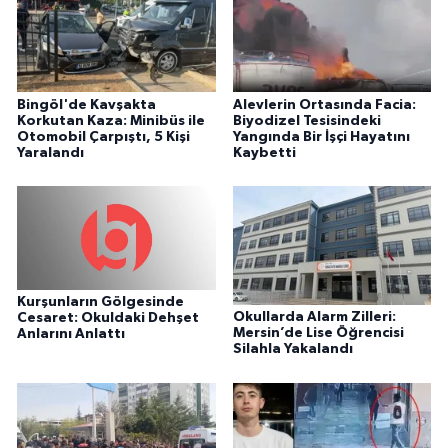
Bingöl'de Kavşakta
Alevlerin Ortasında Facia:
Korkutan Kaza: Minibüs ile
Biyodizel Tesisindeki
Otomobil Çarpıştı, 5 Kişi
Yangında Bir İşçi Hayatını
Yaralandı
Kaybetti
Kurşunların Gölgesinde
Okullarda Alarm Zilleri:
Cesaret: Okuldaki Dehşet
Mersin’de Lise Öğrencisi
Anlarını Anlattı
Silahla Yakalandı