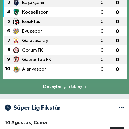
3
Başakşehir
0
0
4
Kocaelispor
0
0
5
Beşiktaş
0
0
6
Eyüpspor
0
0
7
Galatasaray
0
0
8
Çorum FK
0
0
9
Gaziantep FK
0
0
10
Alanyaspor
0
0
Detaylar için tıklayın
Süper Lig Fikstür
14 Ağustos, Cuma