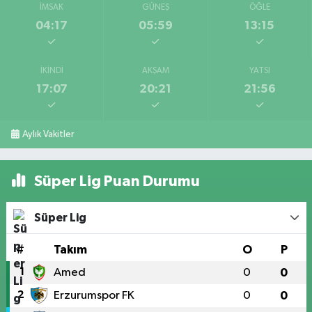
İMSAK
GÜNEŞ
ÖĞLE
04:17
05:59
13:15
İKINDI
AKŞAM
YATSI
17:07
20:21
21:56
Aylık Vakitler
Süper Lig Puan Durumu
Süper Lig
#
Takım
O
P
1
Amed
0
0
2
Erzurumspor FK
0
0