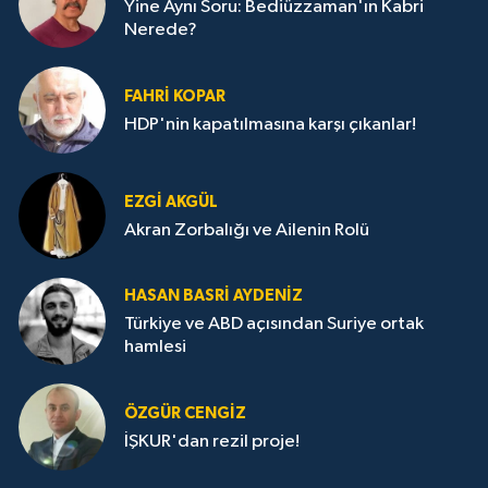
Yine Aynı Soru: Bediüzzaman'ın Kabri
Nerede?
FAHRI KOPAR
HDP'nin kapatılmasına karşı çıkanlar!
EZGI AKGÜL
Akran Zorbalığı ve Ailenin Rolü
HASAN BASRI AYDENIZ
Türkiye ve ABD açısından Suriye ortak
hamlesi
ÖZGÜR CENGIZ
İŞKUR'dan rezil proje!