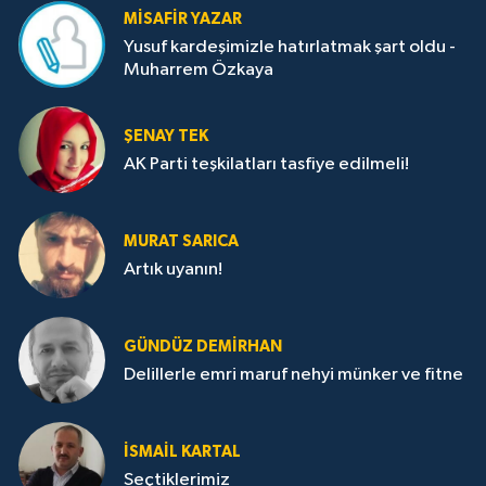
MISAFIR YAZAR
Yusuf kardeşimizle hatırlatmak şart oldu -
Muharrem Özkaya
ŞENAY TEK
AK Parti teşkilatları tasfiye edilmeli!
MURAT SARICA
Artık uyanın!
GÜNDÜZ DEMIRHAN
Delillerle emri maruf nehyi münker ve fitne
İSMAIL KARTAL
Seçtiklerimiz