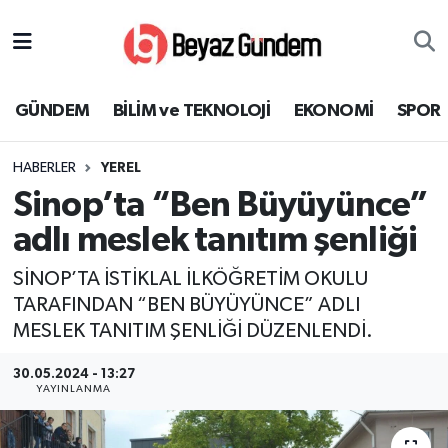
GÜNDEM
Hava Durumu
GÜNDEM
BİLİM ve TEKNOLOJİ
EKONOMİ
SPOR
BİLİM ve TEKNOLOJİ
Trafik Durumu
HABERLER
YEREL
EKONOMİ
Süper Lig Puan Durumu ve Fikstür
Sinop’ta “Ben Büyüyünce”
SPOR
Tüm Manşetler
adlı meslek tanıtım şenliği
SİNOP’TA İSTİKLAL İLKÖĞRETİM OKULU
SAĞLIK
Son Dakika Haberleri
TARAFINDAN “BEN BÜYÜYÜNCE” ADLI
MESLEK TANITIM ŞENLİĞİ DÜZENLENDİ.
EĞİTİM
Haber Arşivi
30.05.2024 - 13:27
KÜLTÜR SANAT
YAYINLANMA
MAGAZİN