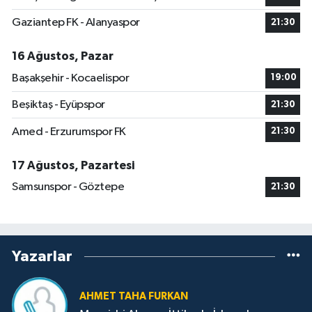
Gaziantep FK - Alanyaspor
21:30
16 Ağustos, Pazar
Başakşehir - Kocaelispor
19:00
Beşiktaş - Eyüpspor
21:30
Amed - Erzurumspor FK
21:30
17 Ağustos, Pazartesi
Samsunspor - Göztepe
21:30
Yazarlar
AHMET TAHA FURKAN