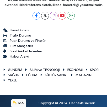
evrensel ilkleri referans alarak, ilkesel haberciliği yaşatmaktadır.
Hava Durumu
Trafik Durumu
Puan Durumu ve Fikstür
Tüm Manşetler
Son Dakika Haberleri
Haber Arşivi
GÜNDEM
BİLİM ve TEKNOLOJİ
EKONOMİ
SPOR
SAĞLIK
EĞİTİM
KÜLTÜR SANAT
MAGAZİN
YEREL
RSS
Copyright © 2024. Her hakkı saklıdır.