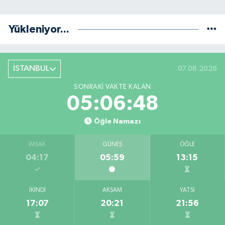
Yükleniyor...
İSTANBUL
07.08.2026
SONRAKI VAKTE KALAN
05:06:48
Öğle Namazı
İMSAK
GÜNEŞ
ÖĞLE
04:17
05:59
13:15
İKINDI
AKŞAM
YATSI
17:07
20:21
21:56