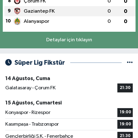
8
Çorum FK
0
0
9
Gaziantep FK
0
0
10
Alanyaspor
0
0
Detaylar için tıklayın
Süper Lig Fikstür
14 Ağustos, Cuma
Galatasaray - Çorum FK
21:30
15 Ağustos, Cumartesi
Konyaspor - Rizespor
19:00
Kasımpaşa - Trabzonspor
19:00
Gençlerbirliği S.K. - Fenerbahçe
21:30