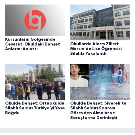
Kurşunların Gölgesinde
Okullarda Alarm Zilleri:
Cesaret: Okuldaki Dehşet
Mersin’de Lise Öğrencisi
Anlarını Anlattı
Silahla Yakalandı
Okulda Dehşet: Ortaokulda
Okulda Dehşet: Siverek’te
Silahlı Saldırı Türkiye’yi Yasa
Silahlı Saldırı Sonrası
Boğdu
Görevden Almalar ve
Soruşturma Derinleşti