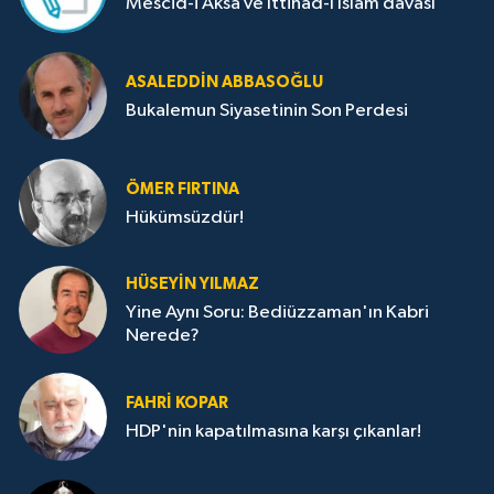
Mescid-i Aksa ve İttihad-ı İslam davası
ASALEDDIN ABBASOĞLU
Bukalemun Siyasetinin Son Perdesi
ÖMER FIRTINA
Hükümsüzdür!
HÜSEYIN YILMAZ
Yine Aynı Soru: Bediüzzaman'ın Kabri
Nerede?
FAHRI KOPAR
HDP'nin kapatılmasına karşı çıkanlar!