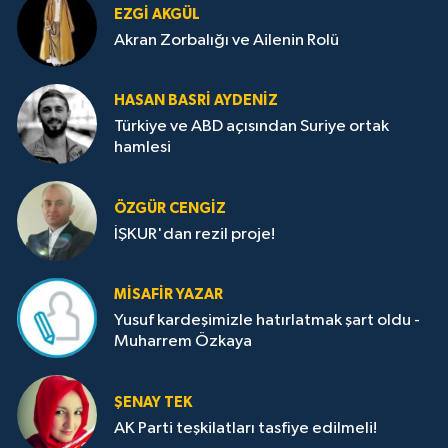
EZGI AKGÜL
Akran Zorbalığı ve Ailenin Rolü
HASAN BASRI AYDENIZ
Türkiye ve ABD açısından Suriye ortak
hamlesi
ÖZGÜR CENGIZ
İŞKUR'dan rezil proje!
MISAFIR YAZAR
Yusuf kardeşimizle hatırlatmak şart oldu -
Muharrem Özkaya
ŞENAY TEK
AK Parti teşkilatları tasfiye edilmeli!