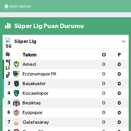
Aylık Vakitler
Süper Lig Puan Durumu
Süper Lig
#
Takım
O
P
1
Amed
0
0
2
Erzurumspor FK
0
0
3
Başakşehir
0
0
4
Kocaelispor
0
0
5
Beşiktaş
0
0
6
Eyüpspor
0
0
7
Galatasaray
0
0