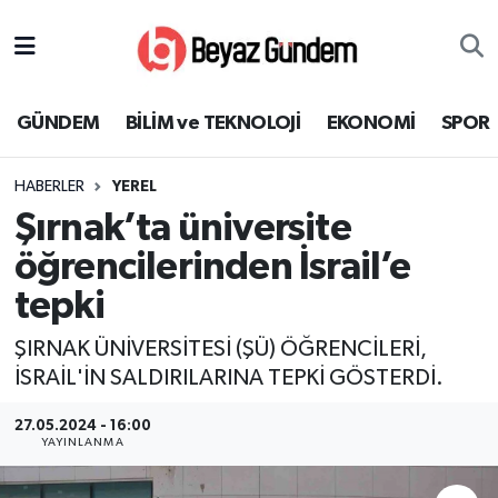
GÜNDEM
Hava Durumu
GÜNDEM
BİLİM ve TEKNOLOJİ
EKONOMİ
SPOR
BİLİM ve TEKNOLOJİ
Trafik Durumu
HABERLER
YEREL
EKONOMİ
Süper Lig Puan Durumu ve Fikstür
Şırnak’ta üniversite
SPOR
Tüm Manşetler
öğrencilerinden İsrail’e
tepki
SAĞLIK
Son Dakika Haberleri
ŞIRNAK ÜNİVERSİTESİ (ŞÜ) ÖĞRENCİLERİ,
EĞİTİM
Haber Arşivi
İSRAİL'İN SALDIRILARINA TEPKİ GÖSTERDİ.
KÜLTÜR SANAT
27.05.2024 - 16:00
YAYINLANMA
MAGAZİN