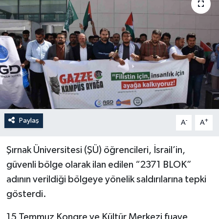
YEREL
Paylaş
-
+
A
A
Şırnak Üniversitesi (ŞÜ) öğrencileri, İsrail’in,
güvenli bölge olarak ilan edilen “2371 BLOK”
adının verildiği bölgeye yönelik saldırılarına tepki
gösterdi.
15 Temmuz Kongre ve Kültür Merkezi fuaye