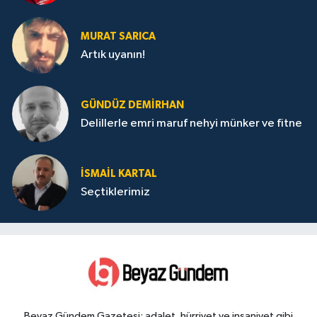
MURAT SARICA
Artık uyanın!
GÜNDÜZ DEMIRHAN
Delillerle emri maruf nehyi münker ve fitne
İSMAIL KARTAL
Seçtiklerimiz
Beyaz Gündem Gazetesi; adalet, hürriyet ve insaniyet gibi