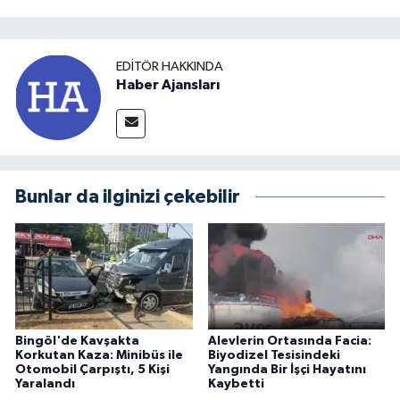
EDITÖR HAKKINDA
Haber Ajansları
Bunlar da ilginizi çekebilir
Bingöl'de Kavşakta
Alevlerin Ortasında Facia:
Korkutan Kaza: Minibüs ile
Biyodizel Tesisindeki
Otomobil Çarpıştı, 5 Kişi
Yangında Bir İşçi Hayatını
Yaralandı
Kaybetti