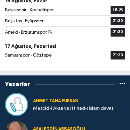
16 Ağustos, Pazar
Başakşehir - Kocaelispor
19:00
Beşiktaş - Eyüpspor
21:30
Amed - Erzurumspor FK
21:30
17 Ağustos, Pazartesi
Samsunspor - Göztepe
21:30
Yazarlar
AHMET TAHA FURKAN
Mescid-i Aksa ve İttihad-ı İslam davası
ASALEDDIN ABBASOĞLU