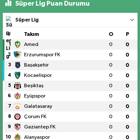
Süper Lig Puan Durumu
Süper Lig
#
Takım
O
P
1
Amed
0
0
2
Erzurumspor FK
0
0
3
Başakşehir
0
0
4
Kocaelispor
0
0
5
Beşiktaş
0
0
6
Eyüpspor
0
0
7
Galatasaray
0
0
8
Çorum FK
0
0
9
Gaziantep FK
0
0
10
Alanyaspor
0
0