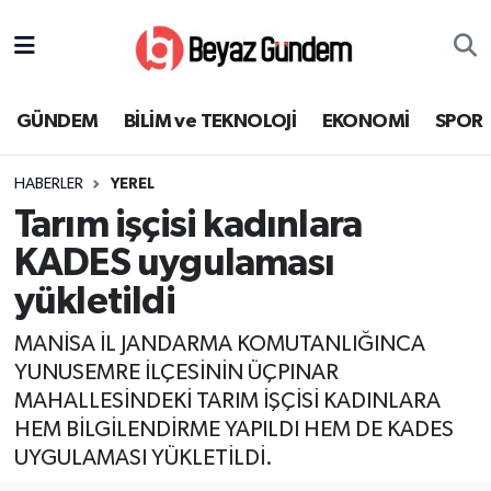
GÜNDEM
Hava Durumu
GÜNDEM
BİLİM ve TEKNOLOJİ
EKONOMİ
SPOR
BİLİM ve TEKNOLOJİ
Trafik Durumu
HABERLER
YEREL
EKONOMİ
Süper Lig Puan Durumu ve Fikstür
Tarım işçisi kadınlara
SPOR
Tüm Manşetler
KADES uygulaması
yükletildi
SAĞLIK
Son Dakika Haberleri
MANİSA İL JANDARMA KOMUTANLIĞINCA
EĞİTİM
Haber Arşivi
YUNUSEMRE İLÇESİNİN ÜÇPINAR
MAHALLESİNDEKİ TARIM İŞÇİSİ KADINLARA
KÜLTÜR SANAT
HEM BİLGİLENDİRME YAPILDI HEM DE KADES
UYGULAMASI YÜKLETİLDİ.
MAGAZİN