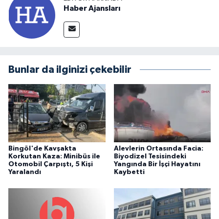
Haber Ajansları
Bunlar da ilginizi çekebilir
Bingöl'de Kavşakta
Alevlerin Ortasında Facia:
Korkutan Kaza: Minibüs ile
Biyodizel Tesisindeki
Otomobil Çarpıştı, 5 Kişi
Yangında Bir İşçi Hayatını
Yaralandı
Kaybetti