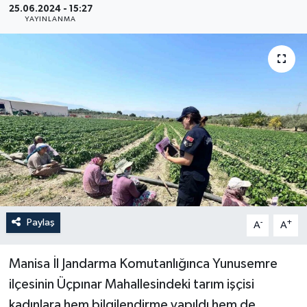
25.06.2024 - 15:27
YAYINLANMA
YEREL
Paylaş
-
+
A
A
Manisa İl Jandarma Komutanlığınca Yunusemre
ilçesinin Üçpınar Mahallesindeki tarım işçisi
kadınlara hem bilgilendirme yapıldı hem de