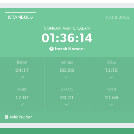
İSTANBUL
07.08.2026
SONRAKI VAKTE KALAN
01:36:14
İmsak Namazı
İMSAK
GÜNEŞ
ÖĞLE
04:17
05:59
13:15
İKINDI
AKŞAM
YATSI
17:07
20:21
21:56
Aylık Vakitler