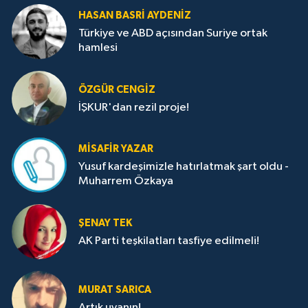
HASAN BASRI AYDENIZ
Türkiye ve ABD açısından Suriye ortak
hamlesi
ÖZGÜR CENGIZ
İŞKUR'dan rezil proje!
MISAFIR YAZAR
Yusuf kardeşimizle hatırlatmak şart oldu -
Muharrem Özkaya
ŞENAY TEK
AK Parti teşkilatları tasfiye edilmeli!
MURAT SARICA
Artık uyanın!