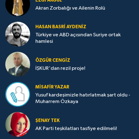
EZGI AKGÜL
Akran Zorbalığı ve Ailenin Rolü
HASAN BASRI AYDENIZ
Türkiye ve ABD açısından Suriye ortak
hamlesi
ÖZGÜR CENGIZ
İŞKUR'dan rezil proje!
MISAFIR YAZAR
Yusuf kardeşimizle hatırlatmak şart oldu -
Muharrem Özkaya
ŞENAY TEK
AK Parti teşkilatları tasfiye edilmeli!