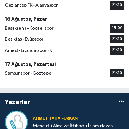
Gaziantep FK - Alanyaspor
21:30
16 Ağustos, Pazar
Başakşehir - Kocaelispor
19:00
Beşiktaş - Eyüpspor
21:30
Amed - Erzurumspor FK
21:30
17 Ağustos, Pazartesi
Samsunspor - Göztepe
21:30
Yazarlar
AHMET TAHA FURKAN
Mescid-i Aksa ve İttihad-ı İslam davası