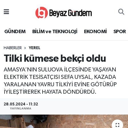
GÜNDEM
Hava Durumu
GÜNDEM
BİLİM ve TEKNOLOJİ
EKONOMİ
SPOR
BİLİM ve TEKNOLOJİ
Trafik Durumu
HABERLER
YEREL
EKONOMİ
Süper Lig Puan Durumu ve Fikstür
Tilki kümese bekçi oldu
SPOR
Tüm Manşetler
AMASYA’NIN SULUOVA İLÇESİNDE YAŞAYAN
ELEKTRİK TESİSATÇISI SEFA UYSAL, KAZADA
SAĞLIK
Son Dakika Haberleri
YARALANAN YAVRU TİLKİYİ EVİNE GÖTÜRÜP
İYİLEŞTİREREK HAYATA DÖNDÜRDÜ.
EĞİTİM
Haber Arşivi
28.05.2024 - 11:32
KÜLTÜR SANAT
YAYINLANMA
MAGAZİN