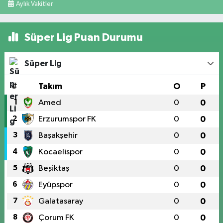
Aylık Vakitler
Süper Lig Puan Durumu
Süper Lig
#
Takım
O
P
1
Amed
0
0
2
Erzurumspor FK
0
0
3
Başakşehir
0
0
4
Kocaelispor
0
0
5
Beşiktaş
0
0
6
Eyüpspor
0
0
7
Galatasaray
0
0
8
Çorum FK
0
0