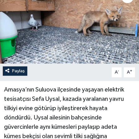
YEREL
Paylaş
-
+
A
A
Amasya’nın Suluova ilçesinde yaşayan elektrik
tesisatçısı Sefa Uysal, kazada yaralanan yavru
tilkiyi evine götürüp iyileştirerek hayata
döndürdü. Uysal ailesinin bahçesinde
güvercinlerle aynı kümesleri paylaşıp adeta
kümes bekçisi olan sevimli tilki sağlığına