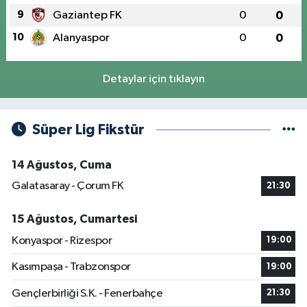
9
Gaziantep FK
0
0
10
Alanyaspor
0
0
Detaylar için tıklayın
Süper Lig Fikstür
14 Ağustos, Cuma
Galatasaray - Çorum FK
21:30
15 Ağustos, Cumartesi
Konyaspor - Rizespor
19:00
Kasımpaşa - Trabzonspor
19:00
Gençlerbirliği S.K. - Fenerbahçe
21:30