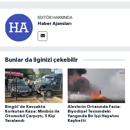
EDITÖR HAKKINDA
Haber Ajansları
Bunlar da ilginizi çekebilir
Bingöl'de Kavşakta
Alevlerin Ortasında Facia:
Korkutan Kaza: Minibüs ile
Biyodizel Tesisindeki
Otomobil Çarpıştı, 5 Kişi
Yangında Bir İşçi Hayatını
Yaralandı
Kaybetti