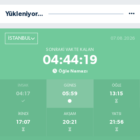
Yükleniyor...
İSTANBUL
07.08.2026
SONRAKI VAKTE KALAN
04:44:19
Öğle Namazı
İMSAK
GÜNEŞ
ÖĞLE
04:17
05:59
13:15
İKINDI
AKŞAM
YATSI
17:07
20:21
21:56