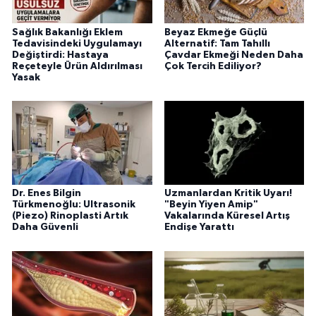
Sağlık Bakanlığı Eklem
Beyaz Ekmeğe Güçlü
Tedavisindeki Uygulamayı
Alternatif: Tam Tahıllı
Değiştirdi: Hastaya
Çavdar Ekmeği Neden Daha
Reçeteyle Ürün Aldırılması
Çok Tercih Ediliyor?
Yasak
Dr. Enes Bilgin
Uzmanlardan Kritik Uyarı!
Türkmenoğlu: Ultrasonik
"Beyin Yiyen Amip"
(Piezo) Rinoplasti Artık
Vakalarında Küresel Artış
Daha Güvenli
Endişe Yarattı