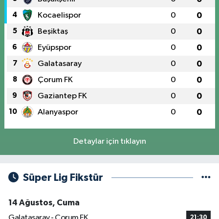
4
Kocaelispor
0
0
5
Beşiktaş
0
0
6
Eyüpspor
0
0
7
Galatasaray
0
0
8
Çorum FK
0
0
9
Gaziantep FK
0
0
10
Alanyaspor
0
0
Detaylar için tıklayın
Süper Lig Fikstür
14 Ağustos, Cuma
Galatasaray - Çorum FK
21:30