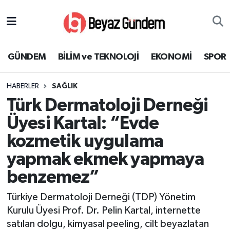
GÜNDEM
Hava Durumu
GÜNDEM
BİLİM ve TEKNOLOJİ
EKONOMİ
SPOR
BİLİM ve TEKNOLOJİ
Trafik Durumu
HABERLER
SAĞLIK
EKONOMİ
Süper Lig Puan Durumu ve Fikstür
Türk Dermatoloji Derneği
SPOR
Tüm Manşetler
Üyesi Kartal: “Evde
kozmetik uygulama
SAĞLIK
Son Dakika Haberleri
yapmak ekmek yapmaya
EĞİTİM
Haber Arşivi
benzemez”
KÜLTÜR SANAT
Türkiye Dermatoloji Derneği (TDP) Yönetim
Kurulu Üyesi Prof. Dr. Pelin Kartal, internette
MAGAZİN
satılan dolgu, kimyasal peeling, cilt beyazlatan