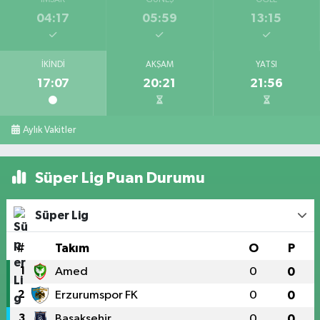
04:17
05:59
13:15
İKINDI
AKŞAM
YATSI
17:07
20:21
21:56
Aylık Vakitler
Süper Lig Puan Durumu
Süper Lig
#
Takım
O
P
1
Amed
0
0
2
Erzurumspor FK
0
0
3
Başakşehir
0
0