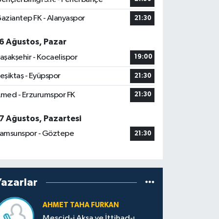
aziantep FK - Alanyaspor
21:30
6 Ağustos, Pazar
aşakşehir - Kocaelispor
19:00
eşiktaş - Eyüpspor
21:30
med - Erzurumspor FK
21:30
7 Ağustos, Pazartesi
amsunspor - Göztepe
21:30
Yazarlar
AHMET TAHA FURKAN
Mescid-i Aksa ve İttihad-ı