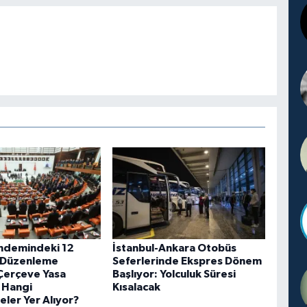
ndemindeki 12
İstanbul-Ankara Otobüs
 Düzenleme
Seferlerinde Ekspres Dönem
 Çerçeve Yasa
Başlıyor: Yolculuk Süresi
e Hangi
Kısalacak
ler Yer Alıyor?