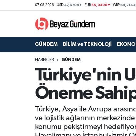
47,6704
55,0406
64,2143
07-08-2026
USD
EUR
GBP
GÜNDEM
Hava Durumu
BİLİM ve TEKNOLOJİ
Trafik Durumu
GÜNDEM
BİLİM ve TEKNOLOJİ
EKONO
EKONOMİ
Süper Lig Puan Durumu ve Fikstür
HABERLER
GÜNDEM
Türkiye'nin U
SPOR
Tüm Manşetler
SAĞLIK
Son Dakika Haberleri
Öneme Sahi
EĞİTİM
Haber Arşivi
Türkiye, Asya ile Avrupa arasın
KÜLTÜR SANAT
ve lojistik ağlarının merkezinde
konumu pekiştirmeyi hedefliyor
MAGAZİN
Havalimanı ve İstanbul-İzmir Ot