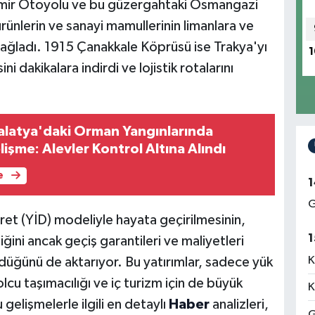
-İzmir Otoyolu ve bu güzergahtaki Osmangazi
ünlerin ve sanayi mamullerinin limanlara ve
sağladı. 1915 Çanakkale Köprüsü ise Trakya'yı
1
 dakikalara indirdi ve lojistik rotalarını
Malatya'daki Orman Yangınlarında
işme: Alevler Kontrol Altına Alındı
e
1
G
vret (YİD) modeliyle hayata geçirilmesinin,
1
ğini ancak geçiş garantileri ve maliyetleri
K
üğünü de aktarıyor. Bu yatırımlar, sadece yük
lcu taşımacılığı ve iç turizm için de büyük
K
gelişmelerle ilgili en detaylı
Haber
analizleri,
G