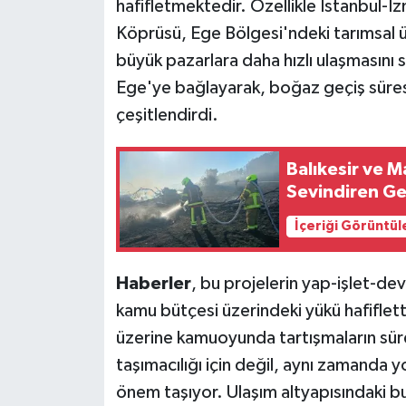
hafifletmektedir. Özellikle İstanbul
Köprüsü, Ege Bölgesi'ndeki tarımsal ür
büyük pazarlara daha hızlı ulaşmasını 
Ege'ye bağlayarak, boğaz geçiş süresini
çeşitlendirdi.
Balıkesir ve 
Sevindiren Gel
İçeriği Görüntül
Haberler
, bu projelerin yap-işlet-de
kamu bütçesi üzerindeki yükü hafifletti
üzerine kamuoyunda tartışmaların sürd
taşımacılığı için değil, aynı zamanda yo
önem taşıyor. Ulaşım altyapısındaki bu 