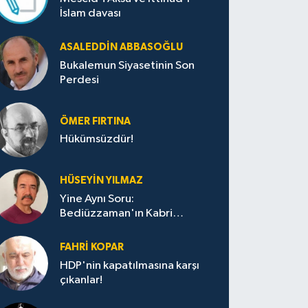
İslam davası
ASALEDDIN ABBASOĞLU
Bukalemun Siyasetinin Son
Perdesi
ÖMER FIRTINA
Hükümsüzdür!
HÜSEYIN YILMAZ
Yine Aynı Soru:
Bediüzzaman'ın Kabri
Nerede?
FAHRI KOPAR
HDP'nin kapatılmasına karşı
çıkanlar!