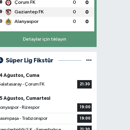
8
Çorum FK
0
0
9
Gaziantep FK
0
0
0
Alanyaspor
0
0
Detaylar için tıklayın
Süper Lig Fikstür
4 Ağustos, Cuma
alatasaray - Çorum FK
21:30
5 Ağustos, Cumartesi
onyaspor - Rizespor
19:00
asımpaşa - Trabzonspor
19:00
ençlerbirliği S.K. - Fenerbahçe
21:30