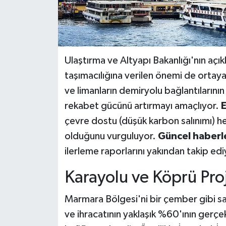
Ulaştırma ve Altyapı Bakanlığı'nın açık
taşımacılığına verilen önemi de ortaya 
ve limanların demiryolu bağlantılarının 
rekabet gücünü artırmayı amaçlıyor.
E
çevre dostu (düşük karbon salınımı) h
olduğunu vurguluyor.
Güncel haberl
ilerleme raporlarını yakından takip edi
Karayolu ve Köprü Proje
Marmara Bölgesi'ni bir çember gibi sar
ve ihracatının yaklaşık %60'ının gerçe