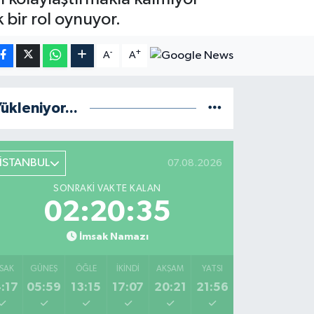
k bir rol oynuyor.
-
+
A
A
ükleniyor...
İSTANBUL
07.08.2026
SONRAKI VAKTE KALAN
02:20:34
İmsak Namazı
SAK
GÜNEŞ
ÖĞLE
İKINDI
AKŞAM
YATSI
:17
05:59
13:15
17:07
20:21
21:56