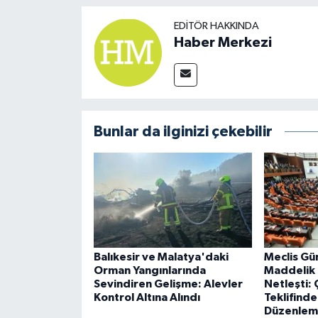
EDITÖR HAKKINDA
Haber Merkezi
Bunlar da ilginizi çekebilir
Balıkesir ve Malatya'daki
Meclis Gü
Orman Yangınlarında
Maddelik
Sevindiren Gelişme: Alevler
Netleşti:
Kontrol Altına Alındı
Teklifind
Düzenleme