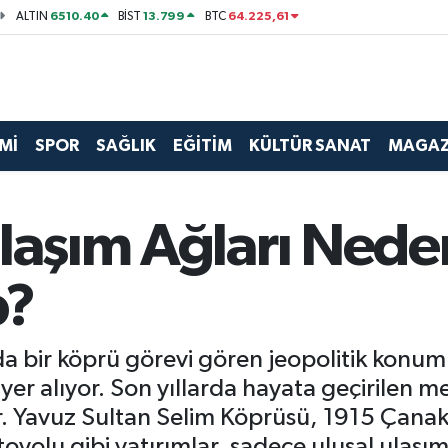
6510.40
13.799
64.225,61
ALTIN
BİST
BTC
Mİ
SPOR
SAĞLIK
EĞİTİM
KÜLTÜR SANAT
MAGAZ
laşım Ağları Neden
p?
da bir köprü görevi gören jeopolitik konumu
 yer alıyor. Son yıllarda hayata geçirilen m
. Yavuz Sultan Selim Köprüsü, 1915 Çanak
oyolu gibi yatırımlar, sadece ulusal ulaşım