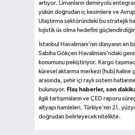
artıyor. Limanların demiryolu entegrasy
yükün doğrudan iç kesimlere ve Avrupa'
Ulaştırma sektöründeki bu stratejik ha
lojistik üs olma hedefini güçlendirdiği
İstanbul Havalimanı'nın dünyanın en b
Sabiha Gökçen Havalimanı'ndaki genişle
konumunu pekiştiriyor. Kargo taşımacıl
küresel aktarma merkezi (hub) haline 
arasında, şehir içi raylı sistem hatlar
bulunuyor.
Flaş haberler, son dakik
ilgili tartışmaların ve ÇED raporu süre
altyapı hamleleri, Türkiye'nin 21. yüz
doğrudan belirleyecek nitelikte.