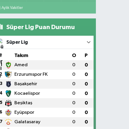
Aylık Vakitler
Süper Lig Puan Durumu
Süper Lig
#
Takım
O
P
1
Amed
0
0
2
Erzurumspor FK
0
0
3
Başakşehir
0
0
4
Kocaelispor
0
0
5
Beşiktaş
0
0
6
Eyüpspor
0
0
7
Galatasaray
0
0