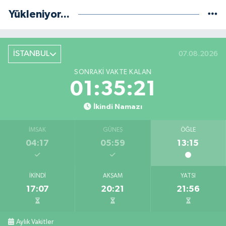
Yükleniyor...
İSTANBUL
07.08.2026
SONRAKI VAKTE KALAN
01:35:20
İkindi Namazı
İMSAK
GÜNEŞ
ÖĞLE
04:17
05:59
13:15
İKINDI
AKŞAM
YATSI
17:07
20:21
21:56
Aylık Vakitler