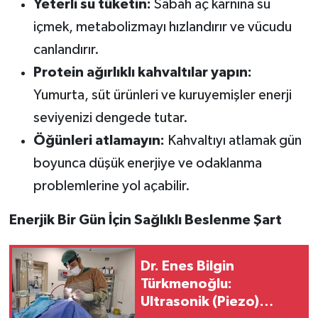
Yeterli su tüketin:
Sabah aç karnına su
içmek, metabolizmayı hızlandırır ve vücudu
canlandırır.
Protein ağırlıklı kahvaltılar yapın:
Yumurta, süt ürünleri ve kuruyemişler enerji
seviyenizi dengede tutar.
Öğünleri atlamayın:
Kahvaltıyı atlamak gün
boyunca düşük enerjiye ve odaklanma
problemlerine yol açabilir.
Enerjik Bir Gün İçin Sağlıklı Beslenme Şart
Dr. Enes Bilgin
Türkmenoğlu:
Ultrasonik (Piezo)