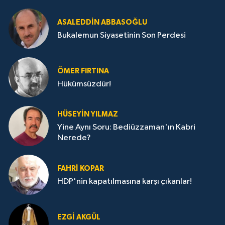
ASALEDDIN ABBASOĞLU
Bukalemun Siyasetinin Son Perdesi
ÖMER FIRTINA
Hükümsüzdür!
HÜSEYIN YILMAZ
Yine Aynı Soru: Bediüzzaman'ın Kabri
Nerede?
FAHRI KOPAR
HDP'nin kapatılmasına karşı çıkanlar!
EZGI AKGÜL