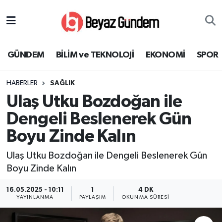
GÜNDEM
Hava Durumu
GÜNDEM
BİLİM ve TEKNOLOJİ
EKONOMİ
SPOR
BİLİM ve TEKNOLOJİ
Trafik Durumu
HABERLER
SAĞLIK
EKONOMİ
Süper Lig Puan Durumu ve Fikstür
Ulaş Utku Bozdoğan ile
SPOR
Tüm Manşetler
Dengeli Beslenerek Gün
Boyu Zinde Kalın
SAĞLIK
Son Dakika Haberleri
Ulaş Utku Bozdoğan ile Dengeli Beslenerek Gün
EĞİTİM
Haber Arşivi
Boyu Zinde Kalın
KÜLTÜR SANAT
16.05.2025 - 10:11
1
4 DK
YAYINLANMA
PAYLAŞIM
OKUNMA SÜRESI
MAGAZİN