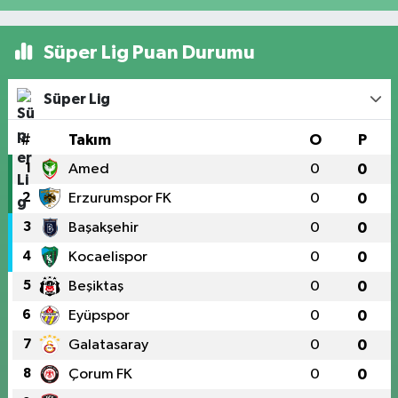
Süper Lig Puan Durumu
Süper Lig
#
Takım
O
P
1
Amed
0
0
2
Erzurumspor FK
0
0
3
Başakşehir
0
0
4
Kocaelispor
0
0
5
Beşiktaş
0
0
6
Eyüpspor
0
0
7
Galatasaray
0
0
8
Çorum FK
0
0