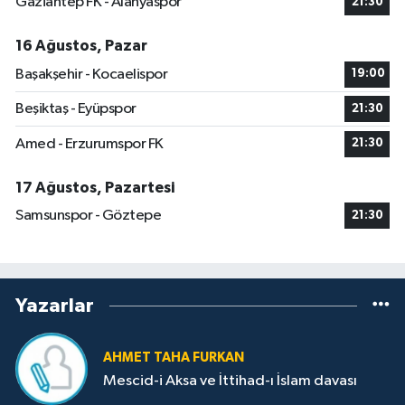
Gaziantep FK - Alanyaspor
21:30
16 Ağustos, Pazar
Başakşehir - Kocaelispor
19:00
Beşiktaş - Eyüpspor
21:30
Amed - Erzurumspor FK
21:30
17 Ağustos, Pazartesi
Samsunspor - Göztepe
21:30
Yazarlar
AHMET TAHA FURKAN
Mescid-i Aksa ve İttihad-ı İslam davası