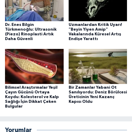
Dr. Enes Bilgin
Uzmanlardan Kritik Uyarı!
Türkmenoğlu: Ultrasonik
"Beyin Yiyen Amip"
(Piezo) Rinoplasti Artık
Vakalarında Küresel Artış
Daha Güvenli
Endişe Yarattı
Bilimsel Araştırmalar Yeşil
Bir Zamanlar Yabani Ot
Çayın Gücünü Ortaya
Sanılıyordu: Deniz Börülcesi
Koydu: Kolesterol ve Kalp
Üreticinin Yeni Kazanç
Sağlığı İçin Dikkat Çeken
Kapısı Oldu
Bulgular
Yorumlar