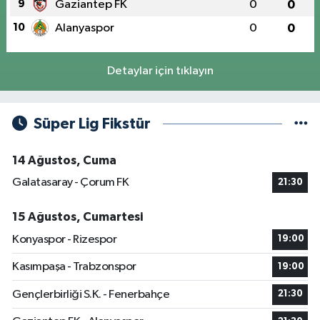
9
Gaziantep FK
0
0
10
Alanyaspor
0
0
Detaylar için tıklayın
Süper Lig Fikstür
14 Ağustos, Cuma
Galatasaray - Çorum FK
21:30
15 Ağustos, Cumartesi
Konyaspor - Rizespor
19:00
Kasımpaşa - Trabzonspor
19:00
Gençlerbirliği S.K. - Fenerbahçe
21:30