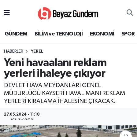
GÜNDEM
Hava Durumu
GÜNDEM
BİLİM ve TEKNOLOJİ
EKONOMİ
SPOR
BİLİM ve TEKNOLOJİ
Trafik Durumu
HABERLER
YEREL
EKONOMİ
Süper Lig Puan Durumu ve Fikstür
Yeni havaalanı reklam
SPOR
Tüm Manşetler
yerleri ihaleye çıkıyor
DEVLET HAVA MEYDANLARI GENEL
SAĞLIK
Son Dakika Haberleri
MÜDÜRLÜĞÜ KAYSERİ HAVALİMANI REKLAM
YERLERİ KİRALAMA İHALESİNE ÇIKACAK.
EĞİTİM
Haber Arşivi
27.05.2024 - 11:18
KÜLTÜR SANAT
YAYINLANMA
MAGAZİN