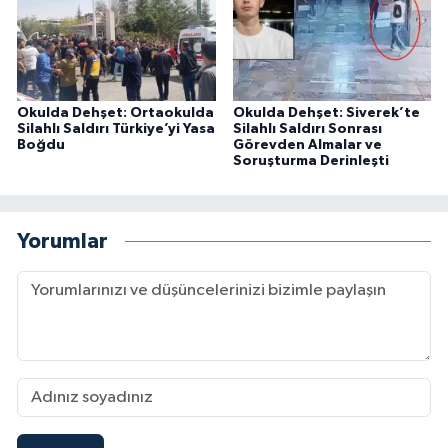
Okulda Dehşet: Ortaokulda
Okulda Dehşet: Siverek’te
Silahlı Saldırı Türkiye’yi Yasa
Silahlı Saldırı Sonrası
Boğdu
Görevden Almalar ve
Soruşturma Derinleşti
Yorumlar