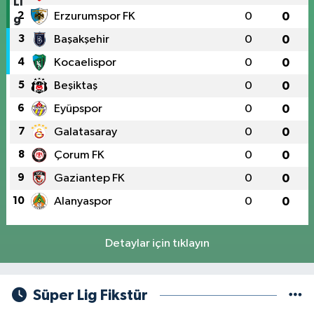
2
Erzurumspor FK
0
0
3
Başakşehir
0
0
4
Kocaelispor
0
0
5
Beşiktaş
0
0
6
Eyüpspor
0
0
7
Galatasaray
0
0
8
Çorum FK
0
0
9
Gaziantep FK
0
0
10
Alanyaspor
0
0
Detaylar için tıklayın
Süper Lig Fikstür