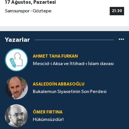
17 Ağustos, Pazartesi
Samsunspor - Göztepe
21:30
Yazarlar
AHMET TAHA FURKAN
Mescid-i Aksa ve İttihad-ı İslam davası
ASALEDDIN ABBASOĞLU
Bukalemun Siyasetinin Son Perdesi
ÖMER FIRTINA
Hükümsüzdür!