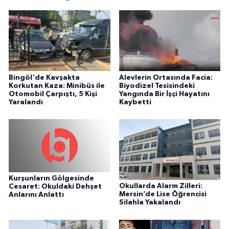
Bingöl'de Kavşakta
Alevlerin Ortasında Facia:
Korkutan Kaza: Minibüs ile
Biyodizel Tesisindeki
Otomobil Çarpıştı, 5 Kişi
Yangında Bir İşçi Hayatını
Yaralandı
Kaybetti
Kurşunların Gölgesinde
Okullarda Alarm Zilleri:
Cesaret: Okuldaki Dehşet
Mersin’de Lise Öğrencisi
Anlarını Anlattı
Silahla Yakalandı