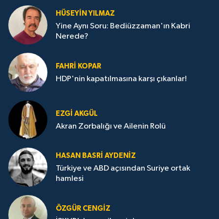
HÜSEYIN YILMAZ
Yine Aynı Soru: Bediüzzaman'ın Kabri
Nerede?
FAHRI KOPAR
HDP'nin kapatılmasına karşı çıkanlar!
EZGI AKGÜL
Akran Zorbalığı ve Ailenin Rolü
HASAN BASRI AYDENIZ
Türkiye ve ABD açısından Suriye ortak
hamlesi
ÖZGÜR CENGIZ