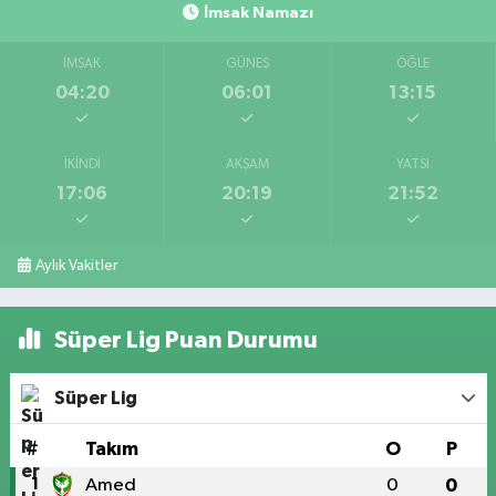
İmsak Namazı
İMSAK
GÜNEŞ
ÖĞLE
04:20
06:01
13:15
İKINDI
AKŞAM
YATSI
17:06
20:19
21:52
Aylık Vakitler
Süper Lig Puan Durumu
Süper Lig
#
Takım
O
P
1
Amed
0
0