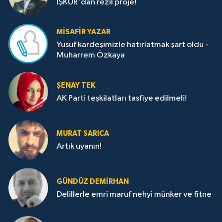
İŞKUR'dan rezil proje!
MISAFIR YAZAR
Yusuf kardeşimizle hatırlatmak şart oldu -
Muharrem Özkaya
ŞENAY TEK
AK Parti teşkilatları tasfiye edilmeli!
MURAT SARICA
Artık uyanın!
GÜNDÜZ DEMIRHAN
Delillerle emri maruf nehyi münker ve fitne