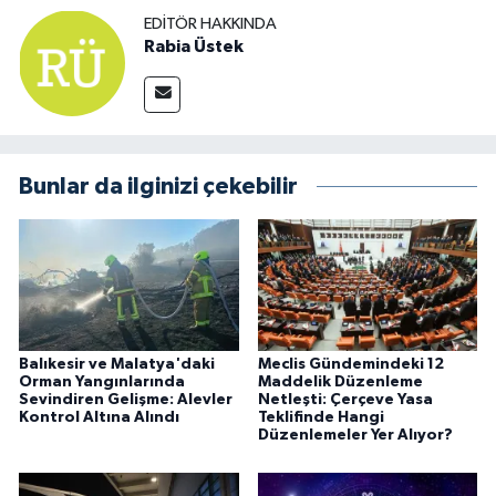
EDITÖR HAKKINDA
Rabia Üstek
Bunlar da ilginizi çekebilir
Balıkesir ve Malatya'daki
Meclis Gündemindeki 12
Orman Yangınlarında
Maddelik Düzenleme
Sevindiren Gelişme: Alevler
Netleşti: Çerçeve Yasa
Kontrol Altına Alındı
Teklifinde Hangi
Düzenlemeler Yer Alıyor?