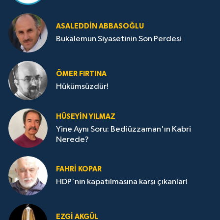
ASALEDDIN ABBASOĞLU
Bukalemun Siyasetinin Son Perdesi
ÖMER FIRTINA
Hükümsüzdür!
HÜSEYIN YILMAZ
Yine Aynı Soru: Bediüzzaman'ın Kabri
Nerede?
FAHRI KOPAR
HDP'nin kapatılmasına karşı çıkanlar!
EZGI AKGÜL