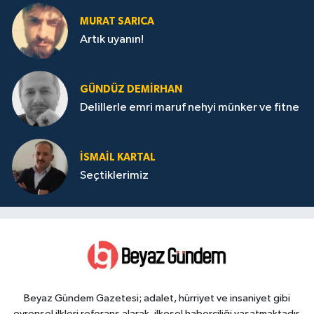
MURAT SARICA
Artık uyanın!
GÜNDÜZ DEMIRHAN
Delillerle emri maruf nehyi münker ve fitne
İSMAIL KARTAL
Seçtiklerimiz
Beyaz Gündem Gazetesi; adalet, hürriyet ve insaniyet gibi
evrensel ilkleri referans alarak, ilkesel haberciliği yaşatmaktadır.