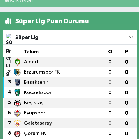
Aylık Vakitler
Süper Lig Puan Durumu
Süper Lig
#
Takım
O
P
1
Amed
0
0
2
Erzurumspor FK
0
0
3
Başakşehir
0
0
4
Kocaelispor
0
0
5
Beşiktaş
0
0
6
Eyüpspor
0
0
7
Galatasaray
0
0
8
Çorum FK
0
0