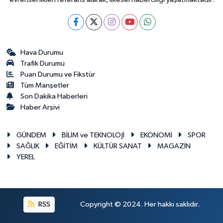
Hava Durumu
Trafik Durumu
Puan Durumu ve Fikstür
Tüm Manşetler
Son Dakika Haberleri
Haber Arşivi
GÜNDEM
BİLİM ve TEKNOLOJİ
EKONOMİ
SPOR
SAĞLIK
EĞİTİM
KÜLTÜR SANAT
MAGAZİN
YEREL
RSS
Copyright © 2024. Her hakkı saklıdır.