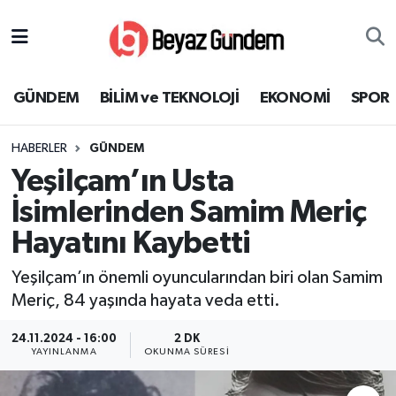
GÜNDEM
Hava Durumu
GÜNDEM
BİLİM ve TEKNOLOJİ
EKONOMİ
SPOR
BİLİM ve TEKNOLOJİ
Trafik Durumu
HABERLER
GÜNDEM
EKONOMİ
Süper Lig Puan Durumu ve Fikstür
Yeşilçam’ın Usta
SPOR
Tüm Manşetler
İsimlerinden Samim Meriç
Hayatını Kaybetti
SAĞLIK
Son Dakika Haberleri
Yeşilçam’ın önemli oyuncularından biri olan Samim
EĞİTİM
Haber Arşivi
Meriç, 84 yaşında hayata veda etti.
KÜLTÜR SANAT
24.11.2024 - 16:00
2 DK
YAYINLANMA
OKUNMA SÜRESI
MAGAZİN