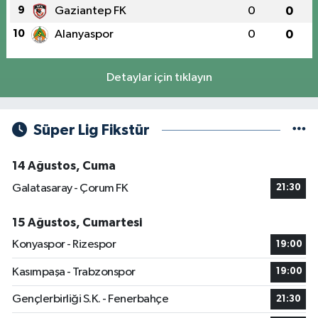
9
Gaziantep FK
0
0
10
Alanyaspor
0
0
Detaylar için tıklayın
Süper Lig Fikstür
14 Ağustos, Cuma
Galatasaray - Çorum FK
21:30
15 Ağustos, Cumartesi
Konyaspor - Rizespor
19:00
Kasımpaşa - Trabzonspor
19:00
Gençlerbirliği S.K. - Fenerbahçe
21:30