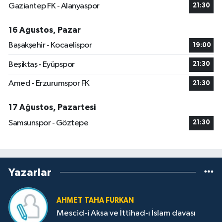
Gaziantep FK - Alanyaspor
21:30
16 Ağustos, Pazar
Başakşehir - Kocaelispor
19:00
Beşiktaş - Eyüpspor
21:30
Amed - Erzurumspor FK
21:30
17 Ağustos, Pazartesi
Samsunspor - Göztepe
21:30
Yazarlar
AHMET TAHA FURKAN
Mescid-i Aksa ve İttihad-ı İslam davası