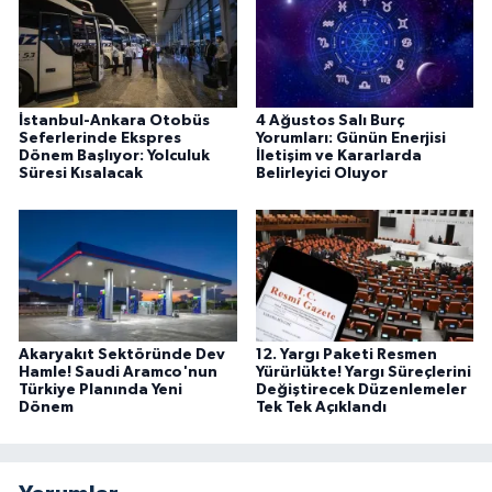
İstanbul-Ankara Otobüs
4 Ağustos Salı Burç
Seferlerinde Ekspres
Yorumları: Günün Enerjisi
Dönem Başlıyor: Yolculuk
İletişim ve Kararlarda
Süresi Kısalacak
Belirleyici Oluyor
Akaryakıt Sektöründe Dev
12. Yargı Paketi Resmen
Hamle! Saudi Aramco'nun
Yürürlükte! Yargı Süreçlerini
Türkiye Planında Yeni
Değiştirecek Düzenlemeler
Dönem
Tek Tek Açıklandı