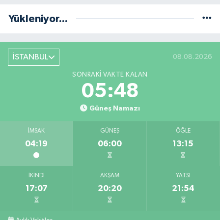
Yükleniyor...
İSTANBUL
08.08.2026
SONRAKI VAKTE KALAN
05:47
Güneş Namazı
İMSAK
GÜNEŞ
ÖĞLE
04:19
06:00
13:15
İKINDI
AKŞAM
YATSI
17:07
20:20
21:54