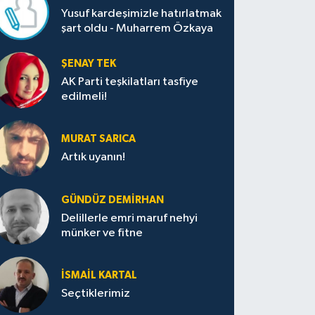
Yusuf kardeşimizle hatırlatmak
şart oldu - Muharrem Özkaya
ŞENAY TEK
AK Parti teşkilatları tasfiye
edilmeli!
MURAT SARICA
Artık uyanın!
GÜNDÜZ DEMIRHAN
Delillerle emri maruf nehyi
münker ve fitne
İSMAIL KARTAL
Seçtiklerimiz