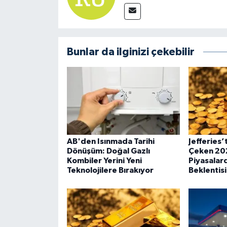
Bunlar da ilginizi çekebilir
AB'den Isınmada Tarihi
Jefferies’
Dönüşüm: Doğal Gazlı
Çeken 202
Kombiler Yerini Yeni
Piyasalard
Teknolojilere Bırakıyor
Beklentisi