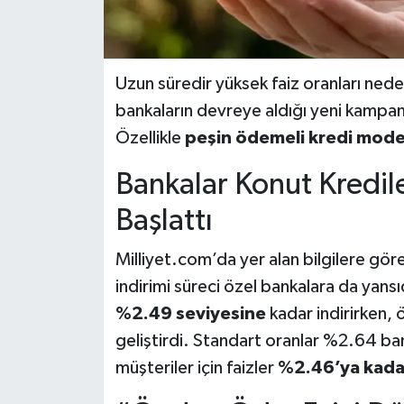
Uzun süredir yüksek faiz oranları ned
bankaların devreye aldığı yeni kampan
Özellikle
peşin ödemeli kredi mode
Bankalar Konut Kredil
Başlattı
Milliyet.com’da yer alan bilgilere gö
indirimi süreci özel bankalara da yansıd
%2.49 seviyesine
kadar indirirken, ö
geliştirdi. Standart oranlar %2.64 
müşteriler için faizler
%2.46’ya kada