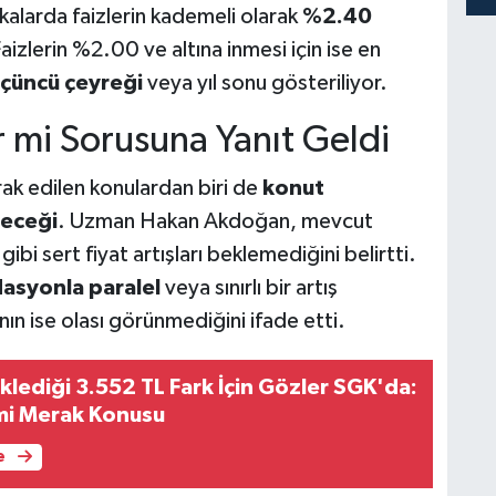
alarda faizlerin kademeli olarak
%2.40
izlerin %2.00 ve altına inmesi için ise en
üçüncü çeyreği
veya yıl sonu gösteriliyor.
ir mi Sorusuna Yanıt Geldi
rak edilen konulardan biri de
konut
yeceği
. Uzman Hakan Akdoğan, mevcut
bi sert fiyat artışları beklemediğini belirtti.
lasyonla paralel
veya sınırlı bir artış
ın ise olası görünmediğini ifade etti.
klediği 3.552 TL Fark İçin Gözler SGK'da:
i Merak Konusu
e