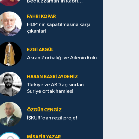
Bediüzzaman'ın Kabri
Nerede?
FAHRI KOPAR
HDP'nin kapatılmasına karşı
çıkanlar!
EZGI AKGÜL
Akran Zorbalığı ve Ailenin Rolü
HASAN BASRI AYDENIZ
Türkiye ve ABD açısından
Suriye ortak hamlesi
ÖZGÜR CENGIZ
İŞKUR'dan rezil proje!
MISAFIR YAZAR