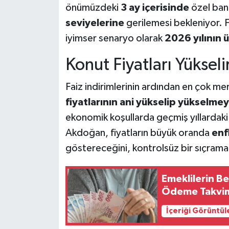
önümüzdeki
3 ay içerisinde
özel bank
seviyelerine
gerilemesi bekleniyor. Fa
iyimser senaryo olarak
2026 yılının 
Konut Fiyatları Yüksel
Faiz indirimlerinin ardından en çok me
fiyatlarının ani yükselip yükselme
ekonomik koşullarda geçmiş yıllardaki gi
Akdoğan, fiyatların büyük oranda
enf
göstereceğini, kontrolsüz bir sıçraman
Emeklilerin Be
Ödeme Takvim
İçeriği Görüntül