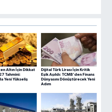
ten Altın İçin Dikkat
Dijital Türk Lirası İçin Kritik
7 Tahmini:
Eşik Aşıldı: TCMB'den Finans
a Yeni Yükseliş
Dünyasını Dönüştürecek Yeni
Adım