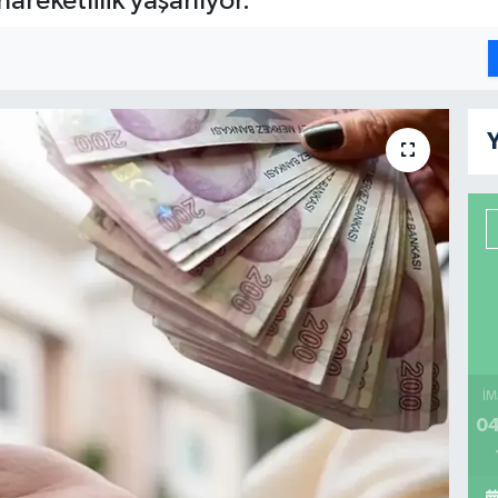
hareketlilik yaşanıyor.
Y
İM
04