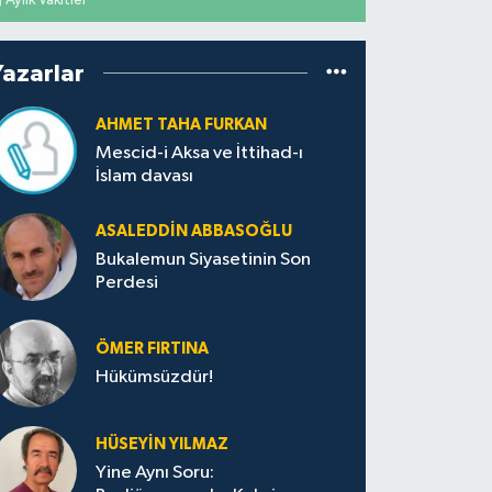
Yazarlar
AHMET TAHA FURKAN
Mescid-i Aksa ve İttihad-ı
İslam davası
ASALEDDIN ABBASOĞLU
Bukalemun Siyasetinin Son
Perdesi
ÖMER FIRTINA
Hükümsüzdür!
HÜSEYIN YILMAZ
Yine Aynı Soru: