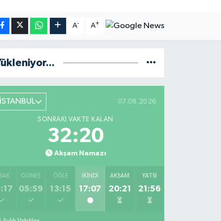
-
+
A
A
ükleniyor...
İSTANBUL
07.08.2026
SONRAKI VAKTE KALAN
32:19
Akşam Namazı
SAK
GÜNEŞ
ÖĞLE
İKINDI
AKŞAM
YATSI
:17
05:59
13:15
17:07
20:21
21:56
Aylık Vakitler