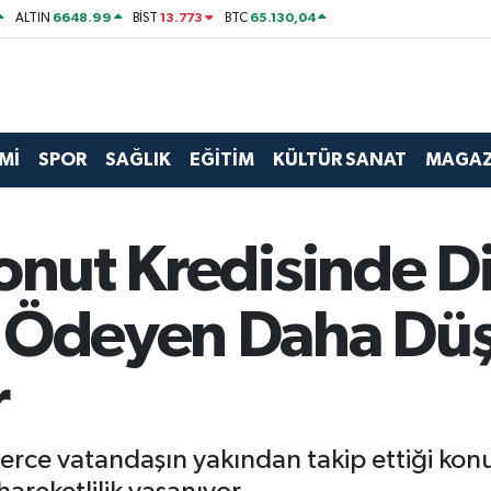
6648.99
13.773
65.130,04
ALTIN
BİST
BTC
Mİ
SPOR
SAĞLIK
EĞİTİM
KÜLTÜR SANAT
MAGAZ
Konut Kredisinde D
 Ödeyen Daha Düşü
r
lerce vatandaşın yakından takip ettiği konu