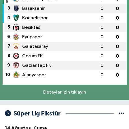
3
Başakşehir
0
0
4
Kocaelispor
0
0
5
Beşiktaş
0
0
6
Eyüpspor
0
0
7
Galatasaray
0
0
8
Çorum FK
0
0
9
Gaziantep FK
0
0
10
Alanyaspor
0
0
Detaylar için tıklayın
Süper Lig Fikstür
14 Ağustos, Cuma