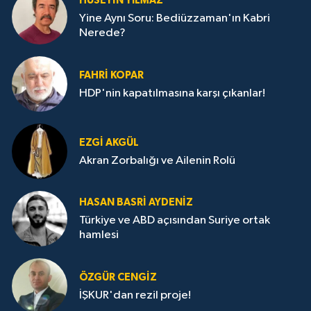
HÜSEYIN YILMAZ
Yine Aynı Soru: Bediüzzaman'ın Kabri
Nerede?
FAHRI KOPAR
HDP'nin kapatılmasına karşı çıkanlar!
EZGI AKGÜL
Akran Zorbalığı ve Ailenin Rolü
HASAN BASRI AYDENIZ
Türkiye ve ABD açısından Suriye ortak
hamlesi
ÖZGÜR CENGIZ
İŞKUR'dan rezil proje!