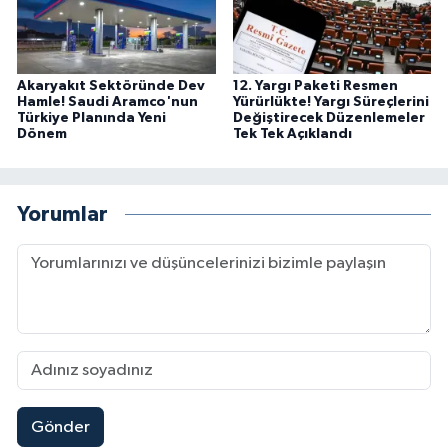
Akaryakıt Sektöründe Dev
12. Yargı Paketi Resmen
Hamle! Saudi Aramco'nun
Yürürlükte! Yargı Süreçlerini
Türkiye Planında Yeni
Değiştirecek Düzenlemeler
Dönem
Tek Tek Açıklandı
Yorumlar
Gönder