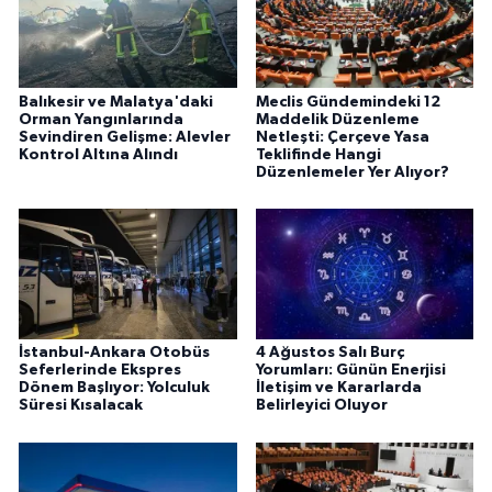
Balıkesir ve Malatya'daki
Meclis Gündemindeki 12
Orman Yangınlarında
Maddelik Düzenleme
Sevindiren Gelişme: Alevler
Netleşti: Çerçeve Yasa
Kontrol Altına Alındı
Teklifinde Hangi
Düzenlemeler Yer Alıyor?
İstanbul-Ankara Otobüs
4 Ağustos Salı Burç
Seferlerinde Ekspres
Yorumları: Günün Enerjisi
Dönem Başlıyor: Yolculuk
İletişim ve Kararlarda
Süresi Kısalacak
Belirleyici Oluyor