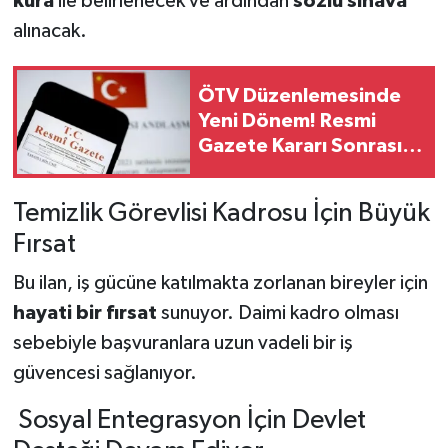
kura
ile belirlenecek ve ardından
sözlü sınava
alınacak.
ÖTV Düzenlemesinde
Yeni Dönem! Resmi
Gazete Kararı Sonrası
Gözler Otomobil
Fiyatlarında
Temizlik Görevlisi Kadrosu İçin Büyük
Fırsat
Bu ilan, iş gücüne katılmakta zorlanan bireyler için
hayati bir fırsat
sunuyor. Daimi kadro olması
sebebiyle başvuranlara uzun vadeli bir iş
güvencesi sağlanıyor.
Sosyal Entegrasyon İçin Devlet