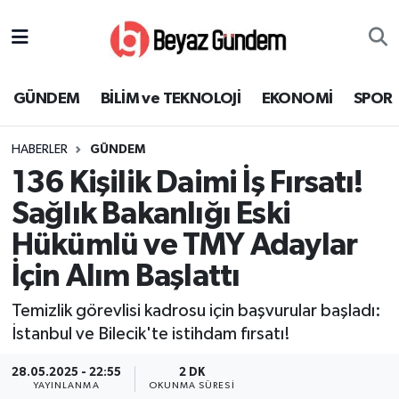
GÜNDEM
Hava Durumu
GÜNDEM
BİLİM ve TEKNOLOJİ
EKONOMİ
SPOR
BİLİM ve TEKNOLOJİ
Trafik Durumu
HABERLER
GÜNDEM
EKONOMİ
Süper Lig Puan Durumu ve Fikstür
136 Kişilik Daimi İş Fırsatı!
SPOR
Tüm Manşetler
Sağlık Bakanlığı Eski
Hükümlü ve TMY Adaylar
SAĞLIK
Son Dakika Haberleri
İçin Alım Başlattı
EĞİTİM
Haber Arşivi
Temizlik görevlisi kadrosu için başvurular başladı:
İstanbul ve Bilecik'te istihdam fırsatı!
KÜLTÜR SANAT
28.05.2025 - 22:55
2 DK
MAGAZİN
YAYINLANMA
OKUNMA SÜRESI