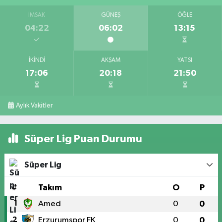
İMSAK
GÜNEŞ
ÖĞLE
04:22
06:02
13:15
İKINDI
AKŞAM
YATSI
17:06
20:18
21:50
Aylık Vakitler
Süper Lig Puan Durumu
Süper Lig
#
Takım
O
P
1
Amed
0
0
2
Erzurumspor FK
0
0