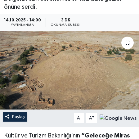
önüne serdi.
YEREL
14.10.2025 - 14:00
3 DK
YAYINLANMA
OKUNMA SÜRESI
Paylaş
-
+
A
A
Kültür ve Turizm Bakanlığı’nın
“Geleceğe Miras