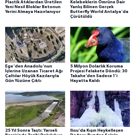
Plastik Atıklardan Üretilen
Kelebeklerin Ömrüne Dair
Yeni Nesil Bloklar Betonun
Yanlış Bilinen Gerçek
Yerini Almaya Hazırlanıyor
Butterfly World Antalya'da
Çürütüldü
Ege'den Anadolu'nun
5 Milyon Dolarlık Koruma
İçlerine Uzanan Ticaret Ağı
Projesi Felakete Döndü: 30
Çaltılar Höyük Kazılarıyla
Takahe’den Sadece 1’i
Gün Yüzüne Çıktı
Hayatta Kaldı
25 Yıl Sonra Taştı: Yarseli
Ilısu’da Kışın Heykelleşen