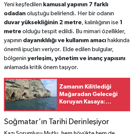
Yeni keşfedilen
kamusal yapının 7 farklı
odadan
oluştuğu belirlendi. Her bir odanın
duvar yüksekliğinin 2 metre
, kalınlığının ise
1
metre
olduğu tespit edildi. Bu mimari özellikler,
yapının
dayanıklılığı ve kullanım amacı
hakkında
önemli ipuçları veriyor. Elde edilen bulgular,
bölgenin
yerleşim, yönetim ve inanç yapısını
anlamada kritik önem taşıyor.
Zamanın Kilitlediği
Mağaradan Geleceği
Koruyan Kasaya:
İnsanlığın 40 Bin Yıllık
Yolculuğu
Soğmatar’ın Tarihi Derinleşiyor
Kazı Sorumlusu Mutlu, hem höyükte hem de