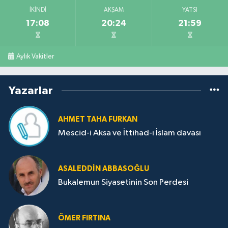
İKINDI
AKŞAM
YATSI
17:08
20:24
21:59
Aylık Vakitler
Yazarlar
AHMET TAHA FURKAN
Mescid-i Aksa ve İttihad-ı İslam davası
ASALEDDIN ABBASOĞLU
Bukalemun Siyasetinin Son Perdesi
ÖMER FIRTINA