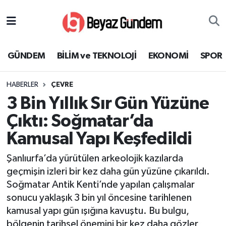
GÜNDEM
Hava Durumu
GÜNDEM
BİLİM ve TEKNOLOJİ
EKONOMİ
SPOR
BİLİM ve TEKNOLOJİ
Trafik Durumu
HABERLER
ÇEVRE
EKONOMİ
Süper Lig Puan Durumu ve Fikstür
3 Bin Yıllık Sır Gün Yüzüne
SPOR
Tüm Manşetler
Çıktı: Soğmatar’da
Kamusal Yapı Keşfedildi
SAĞLIK
Son Dakika Haberleri
Şanlıurfa’da yürütülen arkeolojik kazılarda
EĞİTİM
Haber Arşivi
geçmişin izleri bir kez daha gün yüzüne çıkarıldı.
Soğmatar Antik Kenti’nde yapılan çalışmalar
KÜLTÜR SANAT
sonucu yaklaşık 3 bin yıl öncesine tarihlenen
kamusal yapı gün ışığına kavuştu. Bu bulgu,
MAGAZİN
bölgenin tarihsel önemini bir kez daha gözler