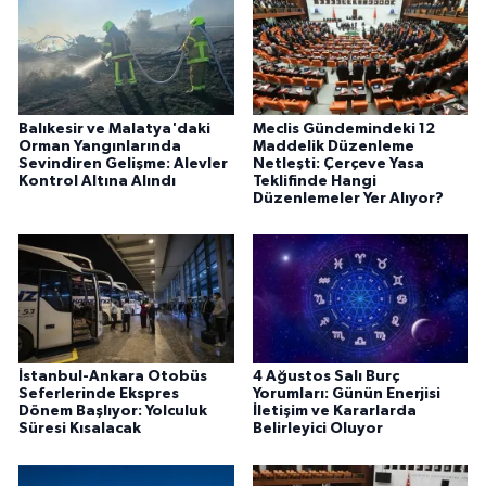
Balıkesir ve Malatya'daki
Meclis Gündemindeki 12
Orman Yangınlarında
Maddelik Düzenleme
Sevindiren Gelişme: Alevler
Netleşti: Çerçeve Yasa
Kontrol Altına Alındı
Teklifinde Hangi
Düzenlemeler Yer Alıyor?
İstanbul-Ankara Otobüs
4 Ağustos Salı Burç
Seferlerinde Ekspres
Yorumları: Günün Enerjisi
Dönem Başlıyor: Yolculuk
İletişim ve Kararlarda
Süresi Kısalacak
Belirleyici Oluyor