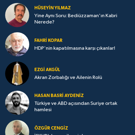
HÜSEYIN YILMAZ
Yine Aynı Soru: Bediüzzaman'ın Kabri
Nerede?
FAHRI KOPAR
HDP'nin kapatılmasına karşı çıkanlar!
EZGI AKGÜL
Akran Zorbalığı ve Ailenin Rolü
HASAN BASRI AYDENIZ
Türkiye ve ABD açısından Suriye ortak
hamlesi
ÖZGÜR CENGIZ