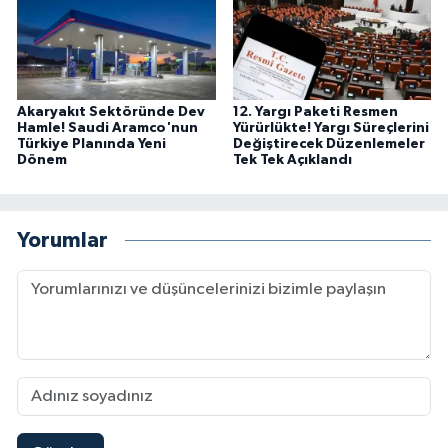
Akaryakıt Sektöründe Dev
12. Yargı Paketi Resmen
Hamle! Saudi Aramco'nun
Yürürlükte! Yargı Süreçlerini
Türkiye Planında Yeni
Değiştirecek Düzenlemeler
Dönem
Tek Tek Açıklandı
Yorumlar