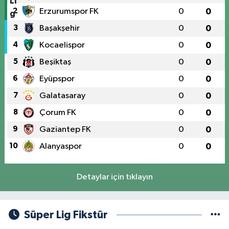
2
Erzurumspor FK
0
0
3
Başakşehir
0
0
4
Kocaelispor
0
0
5
Beşiktaş
0
0
6
Eyüpspor
0
0
7
Galatasaray
0
0
8
Çorum FK
0
0
9
Gaziantep FK
0
0
10
Alanyaspor
0
0
Detaylar için tıklayın
Süper Lig Fikstür