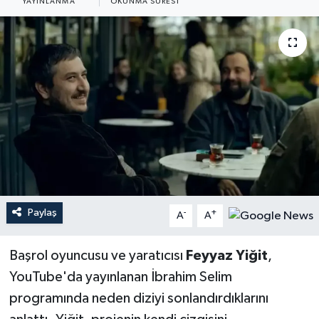
YAYINLANMA
OKUNMA SÜRESI
YEREL
Paylaş
-
+
A
A
Başrol oyuncusu ve yaratıcısı
Feyyaz Yiğit
,
YouTube'da yayınlanan İbrahim Selim
programında neden diziyi sonlandırdıklarını