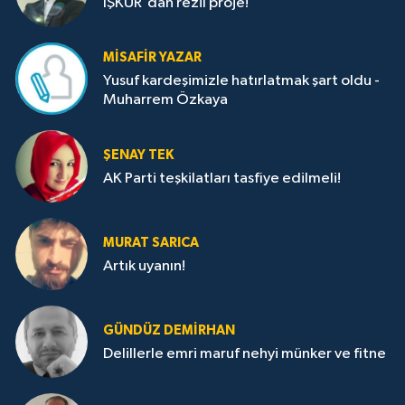
İŞKUR'dan rezil proje!
MISAFIR YAZAR
Yusuf kardeşimizle hatırlatmak şart oldu -
Muharrem Özkaya
ŞENAY TEK
AK Parti teşkilatları tasfiye edilmeli!
MURAT SARICA
Artık uyanın!
GÜNDÜZ DEMIRHAN
Delillerle emri maruf nehyi münker ve fitne