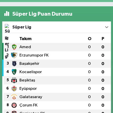
Süper Lig Puan Durumu
Süper Lig
#
Takım
O
P
1
Amed
0
0
2
Erzurumspor FK
0
0
3
Başakşehir
0
0
4
Kocaelispor
0
0
5
Beşiktaş
0
0
6
Eyüpspor
0
0
7
Galatasaray
0
0
8
Çorum FK
0
0