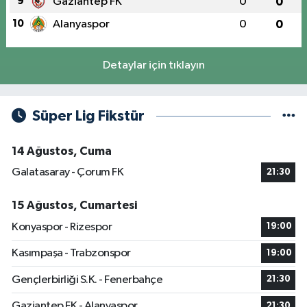
9
Gaziantep FK
0
0
10
Alanyaspor
0
0
Detaylar için tıklayın
Süper Lig Fikstür
14 Ağustos, Cuma
Galatasaray - Çorum FK
21:30
15 Ağustos, Cumartesi
Konyaspor - Rizespor
19:00
Kasımpaşa - Trabzonspor
19:00
Gençlerbirliği S.K. - Fenerbahçe
21:30
Gaziantep FK - Alanyaspor
21:30