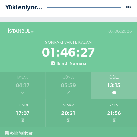
Yükleniyor...
İSTANBUL
07.08.2026
SONRAKI VAKTE KALAN
01:46:26
İkindi Namazı
İMSAK
GÜNEŞ
ÖĞLE
04:17
05:59
13:15
İKINDI
AKŞAM
YATSI
17:07
20:21
21:56
Aylık Vakitler