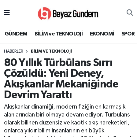
GÜNDEM
Hava Durumu
GÜNDEM
BİLİM ve TEKNOLOJİ
EKONOMİ
SPOR
BİLİM ve TEKNOLOJİ
Trafik Durumu
HABERLER
BİLİM VE TEKNOLOJİ
EKONOMİ
Süper Lig Puan Durumu ve Fikstür
80 Yıllık Türbülans Sırrı
SPOR
Tüm Manşetler
Çözüldü: Yeni Deney,
Akışkanlar Mekaniğinde
SAĞLIK
Son Dakika Haberleri
Devrim Yarattı
EĞİTİM
Haber Arşivi
Akışkanlar dinamiği, modern fiziğin en karmaşık
alanlarından biri olmaya devam ediyor. Turbülans
KÜLTÜR SANAT
olarak bilinen düzensiz ve kaotik akış hareketleri,
onlarca yıldır bilim insanlarının en büyük
MAGAZİN