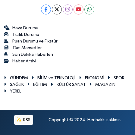
Hava Durumu
Trafik Durumu
Puan Durumu ve Fikstür
Tüm Manşetler
Son Dakika Haberleri
Haber Arşivi
GÜNDEM
BİLİM ve TEKNOLOJİ
EKONOMİ
SPOR
SAĞLIK
EĞİTİM
KÜLTÜR SANAT
MAGAZİN
YEREL
RSS
Copyright © 2024. Her hakkı saklıdır.