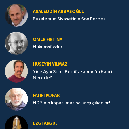
ASALEDDIN ABBASOĞLU
Bukalemun Siyasetinin Son Perdesi
ÖMER FIRTINA
Hükümsüzdür!
HÜSEYIN YILMAZ
Yine Aynı Soru: Bediüzzaman'ın Kabri
Nerede?
FAHRI KOPAR
HDP'nin kapatılmasına karşı çıkanlar!
EZGI AKGÜL