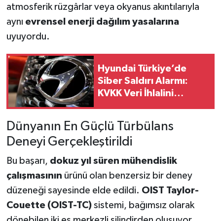
atmosferik rüzgârlar veya okyanus akıntılarıyla
aynı
evrensel enerji dağılım yasalarına
uyuyordu.
Hyundai Türkiye’de
Siber Saldırı Alarmı:
KVKK Veri İhlalini
Resmen Duyurdu
Dünyanın En Güçlü Türbülans
Deneyi Gerçekleştirildi
Bu başarı,
dokuz yıl süren mühendislik
çalışmasının
ürünü olan benzersiz bir deney
düzeneği sayesinde elde edildi.
OIST Taylor-
Couette (OIST-TC)
sistemi, bağımsız olarak
dönebilen iki eş merkezli silindirden oluşuyor.