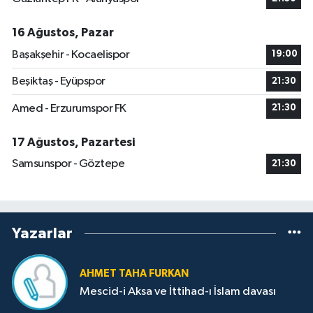
16 Ağustos, Pazar
Başakşehir - Kocaelispor
19:00
Beşiktaş - Eyüpspor
21:30
Amed - Erzurumspor FK
21:30
17 Ağustos, Pazartesi
Samsunspor - Göztepe
21:30
Yazarlar
AHMET TAHA FURKAN
Mescid-i Aksa ve İttihad-ı İslam davası