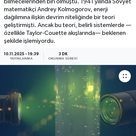
bilmecelerinden biri olmuştu. 1941 yılında Sovyet
matematikçi Andrey Kolmogorov, enerji
YEREL
dağılımına ilişkin devrim niteliğinde bir teori
geliştirmişti. Ancak bu teori, belirli sistemlerde —
özellikle Taylor-Couette akışlarında— beklenen
şekilde işlemiyordu.
10.11.2025 - 19:39
3 DK
YAYINLANMA
OKUNMA SÜRESI