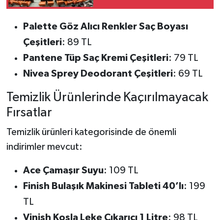
Teklifinde Hangi
Düzenlemeler Yer
Palette Göz Alıcı Renkler Saç Boyası
Alıyor?
Çeşitleri
: 89 TL
Pantene Tüp Saç Kremi Çeşitleri
: 79 TL
Nivea Sprey Deodorant Çeşitleri
: 69 TL
Temizlik Ürünlerinde Kaçırılmayacak
Fırsatlar
Temizlik ürünleri kategorisinde de önemli
indirimler mevcut:
Ace Çamaşır Suyu
: 109 TL
Finish Bulaşık Makinesi Tableti 40’lı
: 199
TL
Vinish Kosla Leke Çıkarıcı 1 Litre
: 98 TL