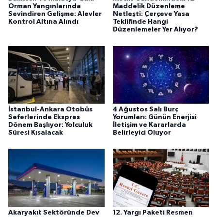
Orman Yangınlarında
Maddelik Düzenleme
Sevindiren Gelişme: Alevler
Netleşti: Çerçeve Yasa
Kontrol Altına Alındı
Teklifinde Hangi
Düzenlemeler Yer Alıyor?
İstanbul-Ankara Otobüs
4 Ağustos Salı Burç
Seferlerinde Ekspres
Yorumları: Günün Enerjisi
Dönem Başlıyor: Yolculuk
İletişim ve Kararlarda
Süresi Kısalacak
Belirleyici Oluyor
Akaryakıt Sektöründe Dev
12. Yargı Paketi Resmen