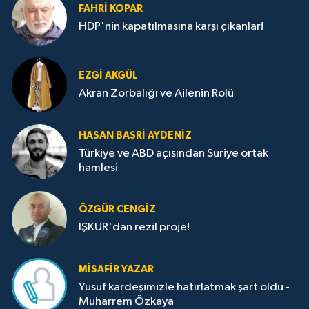
FAHRI KOPAR
HDP'nin kapatılmasına karşı çıkanlar!
EZGI AKGÜL
Akran Zorbalığı ve Ailenin Rolü
HASAN BASRI AYDENIZ
Türkiye ve ABD açısından Suriye ortak
hamlesi
ÖZGÜR CENGIZ
İŞKUR'dan rezil proje!
MISAFIR YAZAR
Yusuf kardeşimizle hatırlatmak şart oldu -
Muharrem Özkaya