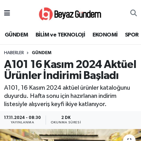
GÜNDEM
Hava Durumu
GÜNDEM
BİLİM ve TEKNOLOJİ
EKONOMİ
SPOR
BİLİM ve TEKNOLOJİ
Trafik Durumu
HABERLER
GÜNDEM
EKONOMİ
Süper Lig Puan Durumu ve Fikstür
A101 16 Kasım 2024 Aktüel
SPOR
Tüm Manşetler
Ürünler İndirimi Başladı
A101, 16 Kasım 2024 aktüel ürünler kataloğunu
SAĞLIK
Son Dakika Haberleri
duyurdu. Hafta sonu için hazırlanan indirim
listesiyle alışveriş keyfi ikiye katlanıyor.
EĞİTİM
Haber Arşivi
17.11.2024 - 08:30
2 DK
KÜLTÜR SANAT
YAYINLANMA
OKUNMA SÜRESI
MAGAZİN