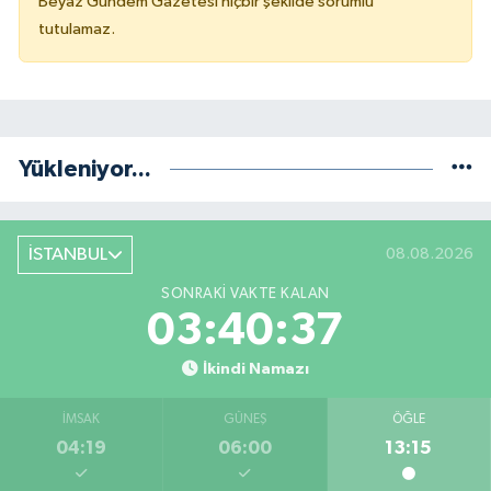
Beyaz Gündem Gazetesi hiçbir şekilde sorumlu
tutulamaz.
Yükleniyor...
İSTANBUL
08.08.2026
SONRAKI VAKTE KALAN
03:40:37
İkindi Namazı
İMSAK
GÜNEŞ
ÖĞLE
04:19
06:00
13:15