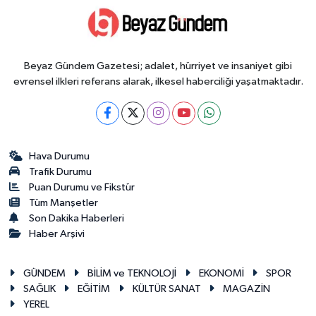
Beyaz Gündem Gazetesi; adalet, hürriyet ve insaniyet gibi
evrensel ilkleri referans alarak, ilkesel haberciliği yaşatmaktadır.
Hava Durumu
Trafik Durumu
Puan Durumu ve Fikstür
Tüm Manşetler
Son Dakika Haberleri
Haber Arşivi
GÜNDEM
BİLİM ve TEKNOLOJİ
EKONOMİ
SPOR
SAĞLIK
EĞİTİM
KÜLTÜR SANAT
MAGAZİN
YEREL