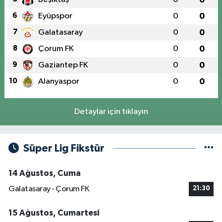
6
Eyüpspor
0
0
7
Galatasaray
0
0
8
Çorum FK
0
0
9
Gaziantep FK
0
0
10
Alanyaspor
0
0
Detaylar için tıklayın
Süper Lig Fikstür
14 Ağustos, Cuma
Galatasaray - Çorum FK
21:30
15 Ağustos, Cumartesi