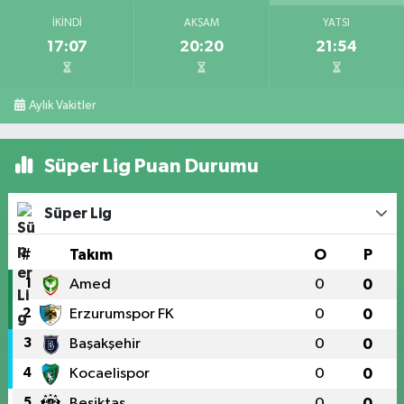
İKINDI
AKŞAM
YATSI
17:07
20:20
21:54
Aylık Vakitler
Süper Lig Puan Durumu
Süper Lig
#
Takım
O
P
1
Amed
0
0
2
Erzurumspor FK
0
0
3
Başakşehir
0
0
4
Kocaelispor
0
0
5
Beşiktaş
0
0