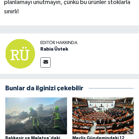
planlamayı unutmayın, çünkü bu ürünler stoklarla
sınırlı!
EDITÖR HAKKINDA
Rabia Üstek
Bunlar da ilginizi çekebilir
Balıkesir ve Malatya'daki
Meclis Gündemindeki 12