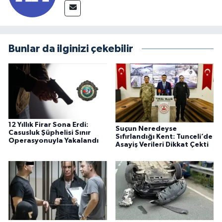
Bunlar da ilginizi çekebilir
12 Yıllık Firar Sona Erdi:
Suçun Neredeyse
Casusluk Şüphelisi Sınır
Sıfırlandığı Kent: Tunceli’de
Operasyonuyla Yakalandı
Asayiş Verileri Dikkat Çekti