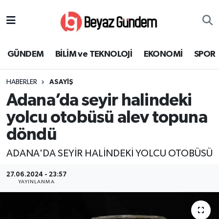
GÜNDEM
Hava Durumu
GÜNDEM
BİLİM ve TEKNOLOJİ
EKONOMİ
SPOR
BİLİM ve TEKNOLOJİ
Trafik Durumu
HABERLER
ASAYİŞ
EKONOMİ
Süper Lig Puan Durumu ve Fikstür
Adana’da seyir halindeki
SPOR
Tüm Manşetler
yolcu otobüsü alev topuna
döndü
SAĞLIK
Son Dakika Haberleri
ADANA'DA SEYİR HALİNDEKİ YOLCU OTOBÜSÜ
EĞİTİM
Haber Arşivi
27.06.2024 - 23:57
YAYINLANMA
KÜLTÜR SANAT
MAGAZİN