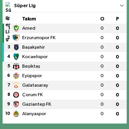
Süper Lig
#
Takım
O
P
1
Amed
0
0
2
Erzurumspor FK
0
0
3
Başakşehir
0
0
4
Kocaelispor
0
0
5
Beşiktaş
0
0
6
Eyüpspor
0
0
7
Galatasaray
0
0
8
Çorum FK
0
0
9
Gaziantep FK
0
0
10
Alanyaspor
0
0