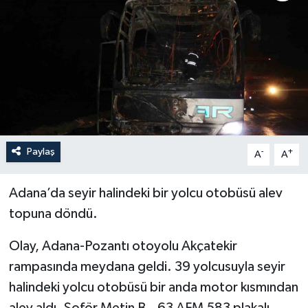
YEREL
Paylaş
-
+
A
A
Adana’da seyir halindeki bir yolcu otobüsü alev
topuna döndü.
Olay, Adana-Pozantı otoyolu Akçatekir
rampasında meydana geldi. 39 yolcusuyla seyir
halindeki yolcu otobüsü bir anda motor kısmından
alev aldı. Şoför Metin B., 63 AFM 583 plakalı