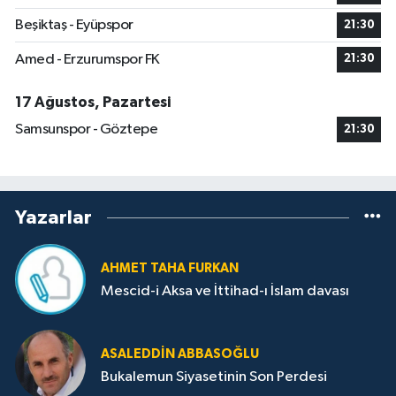
Beşiktaş - Eyüpspor
21:30
Amed - Erzurumspor FK
21:30
17 Ağustos, Pazartesi
Samsunspor - Göztepe
21:30
Yazarlar
AHMET TAHA FURKAN
Mescid-i Aksa ve İttihad-ı İslam davası
ASALEDDIN ABBASOĞLU
Bukalemun Siyasetinin Son Perdesi