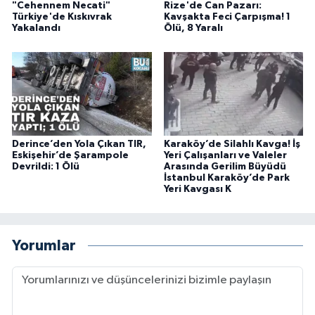
"Cehennem Necati"
Rize'de Can Pazarı:
Türkiye'de Kıskıvrak
Kavşakta Feci Çarpışma! 1
Yakalandı
Ölü, 8 Yaralı
Derince’den Yola Çıkan TIR,
Karaköy’de Silahlı Kavga! İş
Eskişehir’de Şarampole
Yeri Çalışanları ve Valeler
Devrildi: 1 Ölü
Arasında Gerilim Büyüdü
İstanbul Karaköy’de Park
Yeri Kavgası K
Yorumlar