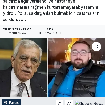
saldırıda ağır yaralandı ve hastaneye
kaldırılmasına rağmen kurtarılamayarak yaşamını
YEREL
yitirdi. Polis, saldırganları bulmak için çalışmalarını
sürdürüyor.
29.01.2025 - 12:00
2 DK
YAYINLANMA
OKUNMA SÜRESI
Paylaş
-
+
A
A