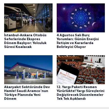
İstanbul-Ankara Otobüs
4 Ağustos Salı Burç
Seferlerinde Ekspres
Yorumları: Günün Enerjisi
Dönem Başlıyor: Yolculuk
İletişim ve Kararlarda
Süresi Kısalacak
Belirleyici Oluyor
Akaryakıt Sektöründe Dev
12. Yargı Paketi Resmen
Hamle! Saudi Aramco'nun
Yürürlükte! Yargı Süreçlerini
Türkiye Planında Yeni
Değiştirecek Düzenlemeler
Dönem
Tek Tek Açıklandı