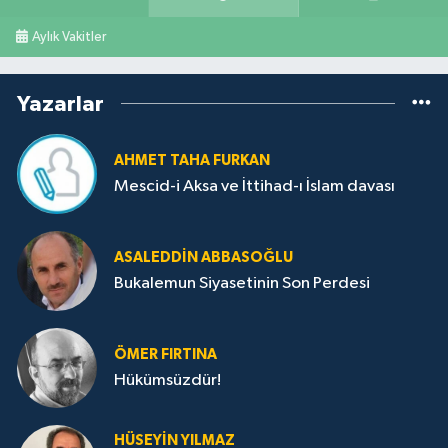
Aylık Vakitler
Yazarlar
AHMET TAHA FURKAN
Mescid-i Aksa ve İttihad-ı İslam davası
ASALEDDIN ABBASOĞLU
Bukalemun Siyasetinin Son Perdesi
ÖMER FIRTINA
Hükümsüzdür!
HÜSEYIN YILMAZ