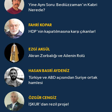
Yine Aynı Soru: Bediüzzaman'ın Kabri
Nerede?
FAHRI KOPAR
HDP'nin kapatılmasına karşı çıkanlar!
EZGI AKGÜL
Akran Zorbalığı ve Ailenin Rolü
HASAN BASRI AYDENIZ
Türkiye ve ABD açısından Suriye ortak
hamlesi
ÖZGÜR CENGIZ
İŞKUR'dan rezil proje!