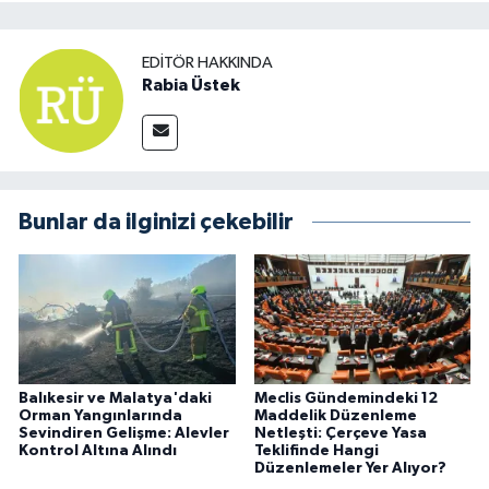
EDITÖR HAKKINDA
Rabia Üstek
Bunlar da ilginizi çekebilir
Balıkesir ve Malatya'daki
Meclis Gündemindeki 12
Orman Yangınlarında
Maddelik Düzenleme
Sevindiren Gelişme: Alevler
Netleşti: Çerçeve Yasa
Kontrol Altına Alındı
Teklifinde Hangi
Düzenlemeler Yer Alıyor?