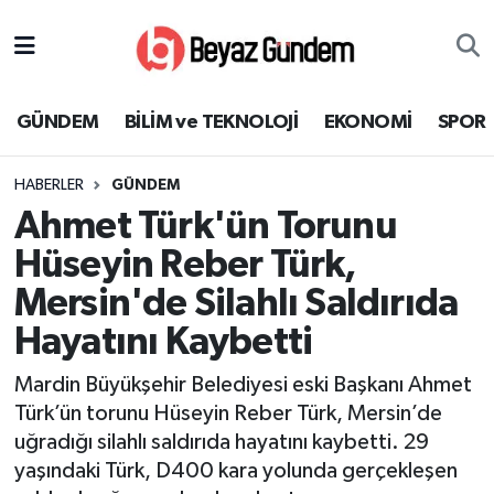
GÜNDEM
Hava Durumu
GÜNDEM
BİLİM ve TEKNOLOJİ
EKONOMİ
SPOR
BİLİM ve TEKNOLOJİ
Trafik Durumu
HABERLER
GÜNDEM
EKONOMİ
Süper Lig Puan Durumu ve Fikstür
Ahmet Türk'ün Torunu
SPOR
Tüm Manşetler
Hüseyin Reber Türk,
Mersin'de Silahlı Saldırıda
SAĞLIK
Son Dakika Haberleri
Hayatını Kaybetti
EĞİTİM
Haber Arşivi
Mardin Büyükşehir Belediyesi eski Başkanı Ahmet
Türk’ün torunu Hüseyin Reber Türk, Mersin’de
KÜLTÜR SANAT
uğradığı silahlı saldırıda hayatını kaybetti. 29
yaşındaki Türk, D400 kara yolunda gerçekleşen
MAGAZİN