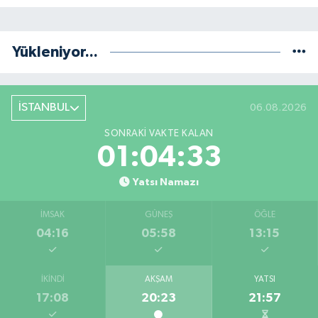
Yükleniyor...
İSTANBUL
06.08.2026
SONRAKI VAKTE KALAN
01:04:33
Yatsı Namazı
İMSAK
GÜNEŞ
ÖĞLE
04:16
05:58
13:15
İKINDI
AKŞAM
YATSI
17:08
20:23
21:57