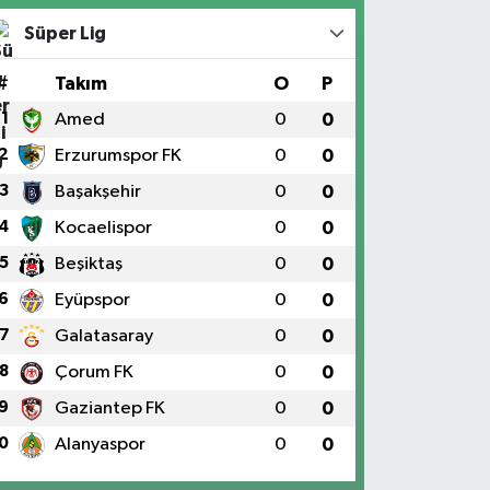
Süper Lig
#
Takım
O
P
1
Amed
0
0
2
Erzurumspor FK
0
0
3
Başakşehir
0
0
4
Kocaelispor
0
0
5
Beşiktaş
0
0
6
Eyüpspor
0
0
7
Galatasaray
0
0
8
Çorum FK
0
0
9
Gaziantep FK
0
0
0
Alanyaspor
0
0