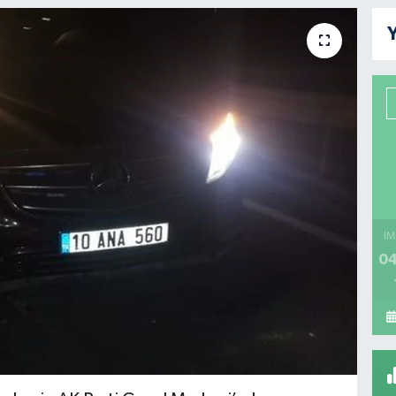
Y
İM
04