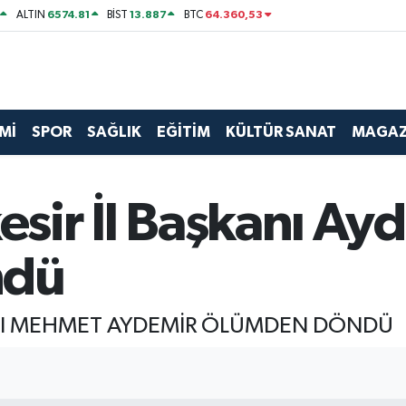
6574.81
13.887
64.360,53
ALTIN
BİST
BTC
Mİ
SPOR
SAĞLIK
EĞİTİM
KÜLTÜR SANAT
MAGAZ
kesir İl Başkanı Ay
ndü
KANI MEHMET AYDEMİR ÖLÜMDEN DÖNDÜ