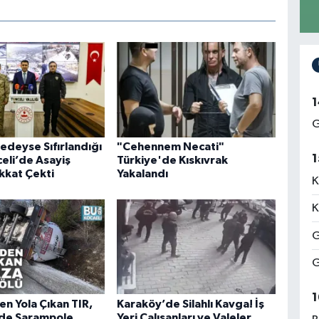
1
G
edeyse Sıfırlandığı
"Cehennem Necati"
1
eli’de Asayiş
Türkiye'de Kıskıvrak
ikkat Çekti
Yakalandı
K
K
G
G
1
en Yola Çıkan TIR,
Karaköy’de Silahlı Kavga! İş
’de Şarampole
Yeri Çalışanları ve Valeler