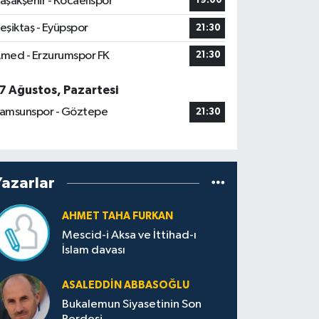
aşakşehir - Kocaelispor
19:00
eşiktaş - Eyüpspor
21:30
med - Erzurumspor FK
21:30
7 Ağustos, Pazartesi
amsunspor - Göztepe
21:30
Yazarlar
AHMET TAHA FURKAN
Mescid-i Aksa ve İttihad-ı
İslam davası
ASALEDDIN ABBASOĞLU
Bukalemun Siyasetinin Son