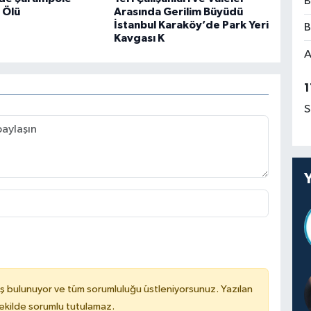
B
1 Ölü
Arasında Gerilim Büyüdü
İstanbul Karaköy’de Park Yeri
B
Kavgası K
A
1
S
ş bulunuyor ve tüm sorumluluğu üstleniyorsunuz. Yazılan
kilde sorumlu tutulamaz.