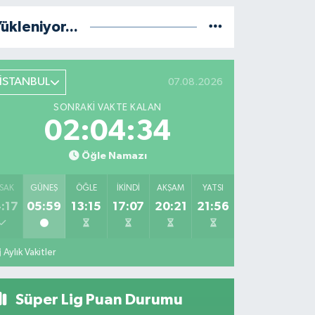
ükleniyor...
İSTANBUL
07.08.2026
SONRAKI VAKTE KALAN
02:04:33
Öğle Namazı
SAK
GÜNEŞ
ÖĞLE
İKINDI
AKŞAM
YATSI
:17
05:59
13:15
17:07
20:21
21:56
Aylık Vakitler
Süper Lig Puan Durumu