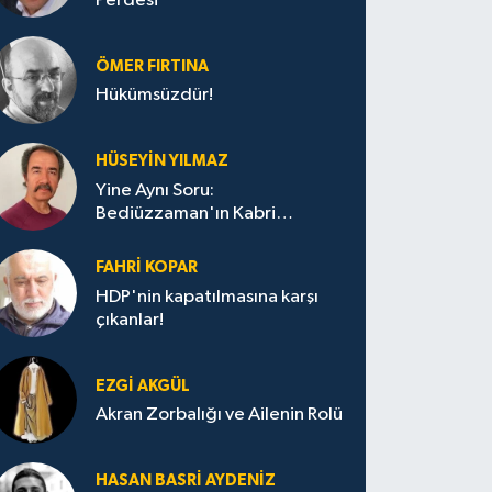
Perdesi
ÖMER FIRTINA
Hükümsüzdür!
HÜSEYIN YILMAZ
Yine Aynı Soru:
Bediüzzaman'ın Kabri
Nerede?
FAHRI KOPAR
HDP'nin kapatılmasına karşı
çıkanlar!
EZGI AKGÜL
Akran Zorbalığı ve Ailenin Rolü
HASAN BASRI AYDENIZ