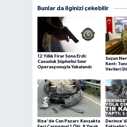
Bunlar da ilginizi çekebilir
12 Yıllık Firar Sona Erdi:
Suçun Ner
Casusluk Şüphelisi Sınır
Kent: Tunc
Operasyonuyla Yakalandı
Verileri D
Rize'de Can Pazarı: Kavşakta
Derince’d
Feci Çarpışma! 1 Ölü, 8 Yaralı
Eskişehir