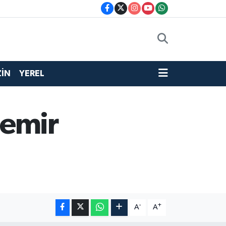
İN
YEREL
demir
-
+
A
A