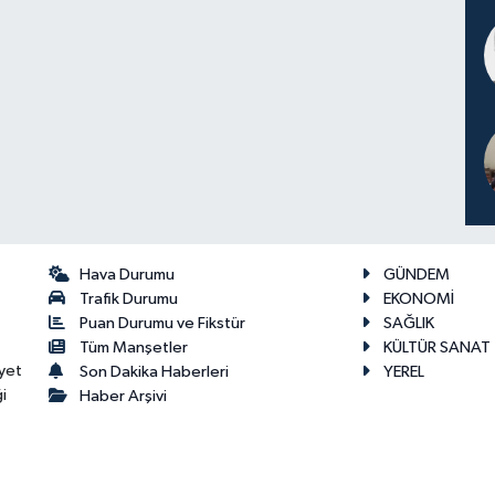
Hava Durumu
GÜNDEM
Trafik Durumu
EKONOMİ
Puan Durumu ve Fikstür
SAĞLIK
Tüm Manşetler
KÜLTÜR SANAT
yet
Son Dakika Haberleri
YEREL
i
Haber Arşivi