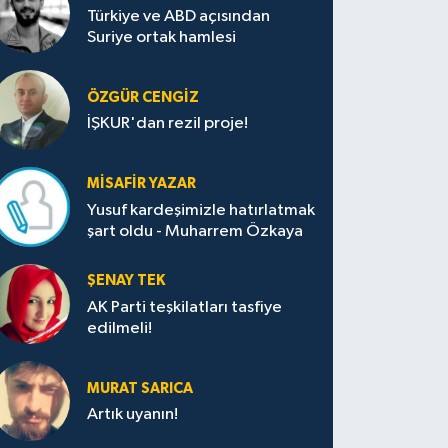
Türkiye ve ABD açısından
Suriye ortak hamlesi
ÖZGÜR CENGIZ
İŞKUR'dan rezil proje!
MISAFIR YAZAR
Yusuf kardeşimizle hatırlatmak
şart oldu - Muharrem Özkaya
ŞENAY TEK
AK Parti teşkilatları tasfiye
edilmeli!
MURAT SARICA
Artık uyanın!