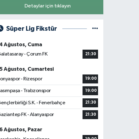
Detaylar için tıklayın
Süper Lig Fikstür
4 Ağustos, Cuma
alatasaray - Çorum FK
21:30
5 Ağustos, Cumartesi
onyaspor - Rizespor
19:00
asımpaşa - Trabzonspor
19:00
ençlerbirliği S.K. - Fenerbahçe
21:30
aziantep FK - Alanyaspor
21:30
6 Ağustos, Pazar