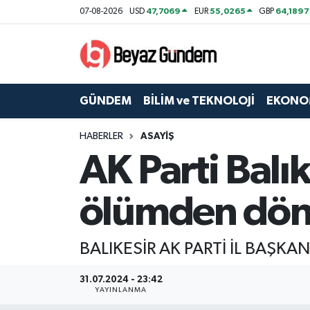
47,7069
55,0265
64,1897
07-08-2026
USD
EUR
GBP
GÜNDEM
Hava Durumu
BİLİM ve TEKNOLOJİ
Trafik Durumu
GÜNDEM
BİLİM ve TEKNOLOJİ
EKONO
EKONOMİ
Süper Lig Puan Durumu ve Fikstür
HABERLER
ASAYİŞ
AK Parti Balı
SPOR
Tüm Manşetler
SAĞLIK
Son Dakika Haberleri
ölümden dö
EĞİTİM
Haber Arşivi
BALIKESİR AK PARTİ İL BAŞ
KÜLTÜR SANAT
31.07.2024 - 23:42
YAYINLANMA
MAGAZİN