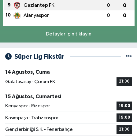
9
Gaziantep FK
0
0
10
Alanyaspor
0
0
Detaylar için tıklayın
Süper Lig Fikstür
14 Ağustos, Cuma
Galatasaray - Çorum FK
21:30
15 Ağustos, Cumartesi
Konyaspor - Rizespor
19:00
Kasımpaşa - Trabzonspor
19:00
Gençlerbirliği S.K. - Fenerbahçe
21:30