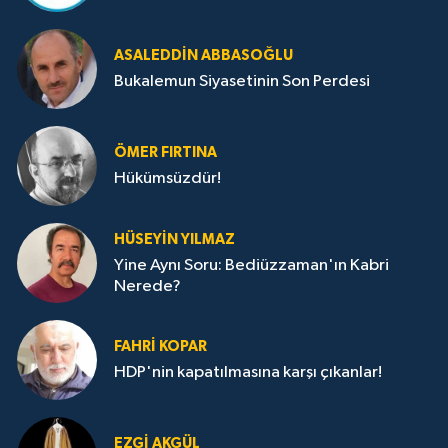
ASALEDDIN ABBASOĞLU
Bukalemun Siyasetinin Son Perdesi
ÖMER FIRTINA
Hükümsüzdür!
HÜSEYIN YILMAZ
Yine Aynı Soru: Bediüzzaman'ın Kabri
Nerede?
FAHRI KOPAR
HDP'nin kapatılmasına karşı çıkanlar!
EZGI AKGÜL