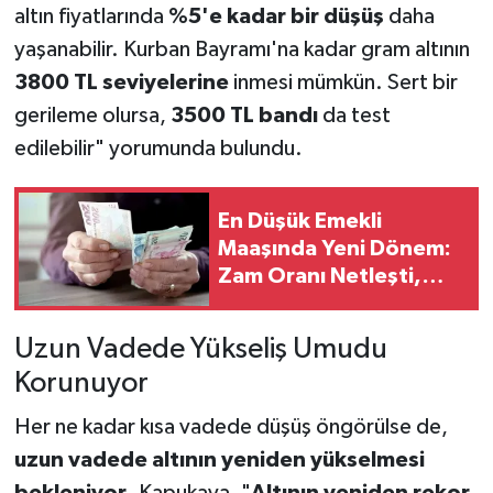
altın fiyatlarında
%5'e kadar bir düşüş
daha
yaşanabilir. Kurban Bayramı'na kadar gram altının
3800 TL seviyelerine
inmesi mümkün. Sert bir
gerileme olursa,
3500 TL bandı
da test
edilebilir" yorumunda bulundu.
En Düşük Emekli
Maaşında Yeni Dönem:
Zam Oranı Netleşti,
Gözler Resmi Gazete
ve Fark Ödemelerinde
Uzun Vadede Yükseliş Umudu
Korunuyor
Her ne kadar kısa vadede düşüş öngörülse de,
uzun vadede altının yeniden yükselmesi
bekleniyor
. Kapukaya, "
Altının yeniden rekor