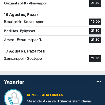
Gaziantep FK - Alanyaspor
21:30
16 Ağustos, Pazar
Başakşehir - Kocaelispor
19:00
Beşiktaş - Eyüpspor
21:30
Amed - Erzurumspor FK
21:30
17 Ağustos, Pazartesi
Samsunspor - Göztepe
21:30
Yazarlar
AHMET TAHA FURKAN
Mescid-i Aksa ve İttihad-ı İslam davası