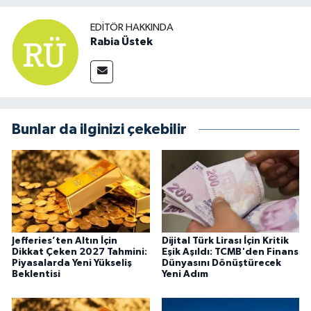
EDITÖR HAKKINDA
Rabia Üstek
Bunlar da ilginizi çekebilir
Jefferies’ten Altın İçin
Dijital Türk Lirası İçin Kritik
Dikkat Çeken 2027 Tahmini:
Eşik Aşıldı: TCMB'den Finans
Piyasalarda Yeni Yükseliş
Dünyasını Dönüştürecek
Beklentisi
Yeni Adım