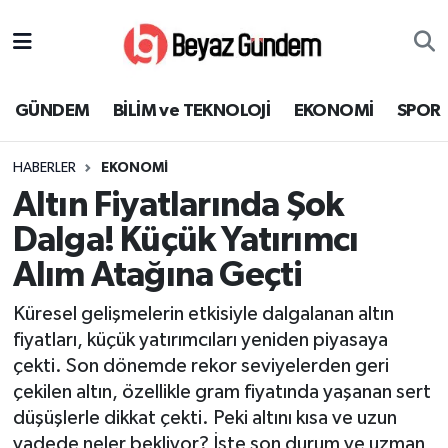
GÜNDEM
Hava Durumu
GÜNDEM
BİLİM ve TEKNOLOJİ
EKONOMİ
SPOR
BİLİM ve TEKNOLOJİ
Trafik Durumu
HABERLER
EKONOMİ
EKONOMİ
Süper Lig Puan Durumu ve Fikstür
Altın Fiyatlarında Şok
SPOR
Tüm Manşetler
Dalga! Küçük Yatırımcı
Alım Atağına Geçti
SAĞLIK
Son Dakika Haberleri
Küresel gelişmelerin etkisiyle dalgalanan altın
EĞİTİM
Haber Arşivi
fiyatları, küçük yatırımcıları yeniden piyasaya
çekti. Son dönemde rekor seviyelerden geri
KÜLTÜR SANAT
çekilen altın, özellikle gram fiyatında yaşanan sert
düşüşlerle dikkat çekti. Peki altını kısa ve uzun
MAGAZİN
vadede neler bekliyor? İşte son durum ve uzman