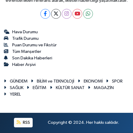
evrensel ilkleri referans alarak, ilkesel haberciliği yaşatmaktadır.
Hava Durumu
Trafik Durumu
Puan Durumu ve Fikstür
Tüm Manşetler
Son Dakika Haberleri
Haber Arşivi
GÜNDEM
BİLİM ve TEKNOLOJİ
EKONOMİ
SPOR
SAĞLIK
EĞİTİM
KÜLTÜR SANAT
MAGAZİN
YEREL
RSS
Copyright © 2024. Her hakkı saklıdır.