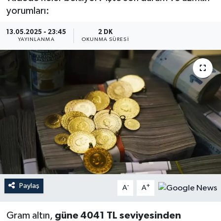
yorumları:
YEREL
13.05.2025 - 23:45
2 DK
YAYINLANMA
OKUNMA SÜRESI
Paylaş
-
+
A
A
Gram altın,
güne 4041 TL seviyesinden