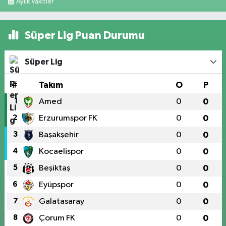
Aylık Vakitler
Süper Lig Puan Durumu
Süper Lig
#
Takım
O
P
1
Amed
0
0
2
Erzurumspor FK
0
0
3
Başakşehir
0
0
4
Kocaelispor
0
0
5
Beşiktaş
0
0
6
Eyüpspor
0
0
7
Galatasaray
0
0
8
Çorum FK
0
0