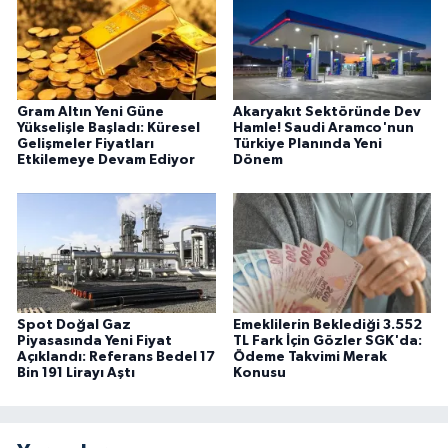
Gram Altın Yeni Güne
Akaryakıt Sektöründe Dev
Yükselişle Başladı: Küresel
Hamle! Saudi Aramco'nun
Gelişmeler Fiyatları
Türkiye Planında Yeni
Etkilemeye Devam Ediyor
Dönem
Spot Doğal Gaz
Emeklilerin Beklediği 3.552
Piyasasında Yeni Fiyat
TL Fark İçin Gözler SGK'da:
Açıklandı: Referans Bedel 17
Ödeme Takvimi Merak
Bin 191 Lirayı Aştı
Konusu