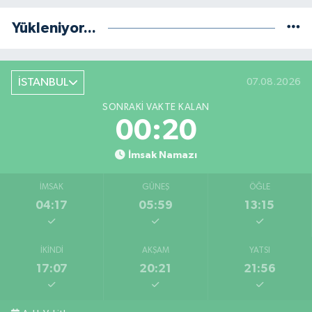
Yükleniyor...
İSTANBUL
07.08.2026
SONRAKI VAKTE KALAN
00:20
İmsak Namazı
İMSAK
GÜNEŞ
ÖĞLE
04:17
05:59
13:15
İKINDI
AKŞAM
YATSI
17:07
20:21
21:56