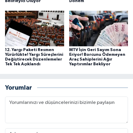
Belirleyici Oluyor
Dönem
12. Yargı Paketi Resmen
MTV İçin Geri Sayım Sona
Yürürlükte! Yargı Süreçlerini
Eriyor! Borcunu Ödemeyen
Değiştirecek Düzenlemeler
Araç Sahiplerini Ağır
Tek Tek Açıklandı
Yaptırımlar Bekliyor
Yorumlar