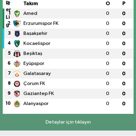
#
Takım
O
P
1
Amed
0
0
2
Erzurumspor FK
0
0
3
Başakşehir
0
0
4
Kocaelispor
0
0
5
Beşiktaş
0
0
6
Eyüpspor
0
0
7
Galatasaray
0
0
8
Çorum FK
0
0
9
Gaziantep FK
0
0
10
Alanyaspor
0
0
Detaylar için tıklayın