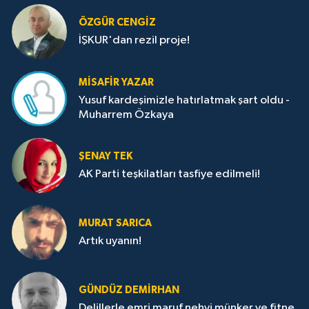
ÖZGÜR CENGIZ
İŞKUR'dan rezil proje!
MISAFIR YAZAR
Yusuf kardeşimizle hatırlatmak şart oldu -
Muharrem Özkaya
ŞENAY TEK
AK Parti teşkilatları tasfiye edilmeli!
MURAT SARICA
Artık uyanın!
GÜNDÜZ DEMIRHAN
Delillerle emri maruf nehyi münker ve fitne