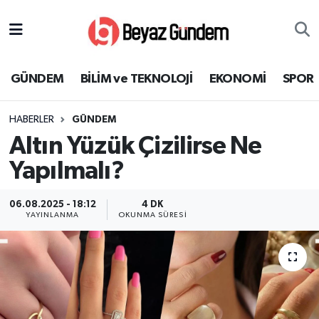
GÜNDEM
Hava Durumu
GÜNDEM
BİLİM ve TEKNOLOJİ
EKONOMİ
SPOR
BİLİM ve TEKNOLOJİ
Trafik Durumu
HABERLER
GÜNDEM
EKONOMİ
Süper Lig Puan Durumu ve Fikstür
Altın Yüzük Çizilirse Ne
SPOR
Tüm Manşetler
Yapılmalı?
SAĞLIK
Son Dakika Haberleri
06.08.2025 - 18:12
4 DK
YAYINLANMA
OKUNMA SÜRESI
EĞİTİM
Haber Arşivi
KÜLTÜR SANAT
MAGAZİN