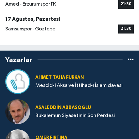
Amed - Erzurumspor FK
21:30
17 Ağustos, Pazartesi
Samsunspor - Göztepe
21:30
Yazarlar
AHMET TAHA FURKAN
Mescid-i Aksa ve İttihad-ı İslam davası
ASALEDDIN ABBASOĞLU
Bukalemun Siyasetinin Son Perdesi
ÖMER FIRTINA