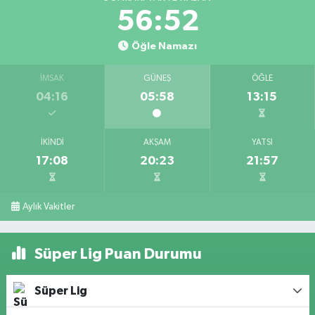
56:51
Öğle Namazı
İMSAK
GÜNEŞ
ÖĞLE
04:16
05:58
13:15
İKINDI
AKŞAM
YATSI
17:08
20:23
21:57
Aylık Vakitler
Süper Lig Puan Durumu
Süper Lig