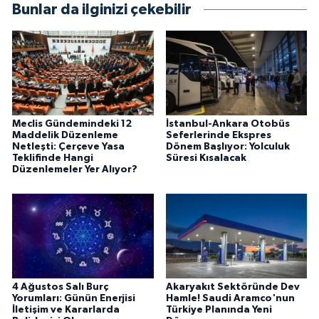
Bunlar da ilginizi çekebilir
Meclis Gündemindeki 12
İstanbul-Ankara Otobüs
Maddelik Düzenleme
Seferlerinde Ekspres
Netleşti: Çerçeve Yasa
Dönem Başlıyor: Yolculuk
Teklifinde Hangi
Süresi Kısalacak
Düzenlemeler Yer Alıyor?
4 Ağustos Salı Burç
Akaryakıt Sektöründe Dev
Yorumları: Günün Enerjisi
Hamle! Saudi Aramco'nun
İletişim ve Kararlarda
Türkiye Planında Yeni