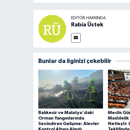
EDITÖR HAKKINDA
Rabia Üstek
Bunlar da ilginizi çekebilir
Balıkesir ve Malatya'daki
Meclis Gü
Orman Yangınlarında
Maddelik
Sevindiren Gelişme: Alevler
Netleşti:
Kontrol Altına Alındı
Teklifind