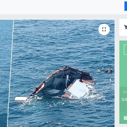
Y
İM
04