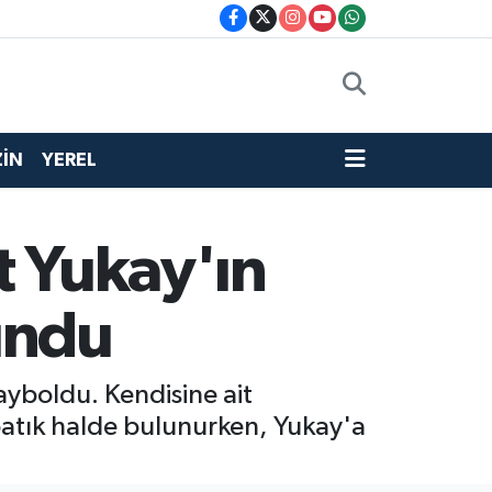
İN
YEREL
t Yukay'ın
undu
ayboldu. Kendisine ait
batık halde bulunurken, Yukay'a