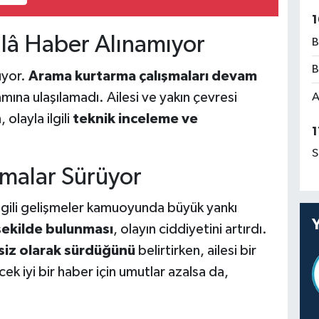
1
lâ Haber Alınamıyor
B
B
ruyor.
Arama kurtarma çalışmaları devam
ına ulaşılamadı. Ailesi ve yakın çevresi
A
olayla ilgili
teknik inceleme ve
1
S
amalar Sürüyor
ilgili gelişmeler kamuoyunda büyük yankı
şekilde bulunması
, olayın ciddiyetini artırdı.
siz olarak sürdüğünü
belirtirken, ailesi bir
k iyi bir haber için umutlar azalsa da,