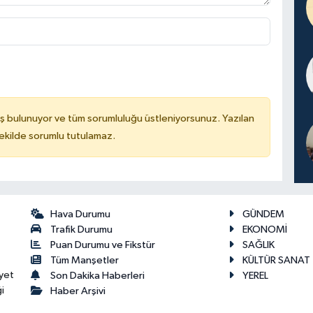
ş bulunuyor ve tüm sorumluluğu üstleniyorsunuz. Yazılan
kilde sorumlu tutulamaz.
Hava Durumu
GÜNDEM
Trafik Durumu
EKONOMİ
Puan Durumu ve Fikstür
SAĞLIK
Tüm Manşetler
KÜLTÜR SANAT
yet
Son Dakika Haberleri
YEREL
i
Haber Arşivi