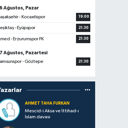
6 Ağustos, Pazar
aşakşehir - Kocaelispor
19:00
eşiktaş - Eyüpspor
21:30
med - Erzurumspor FK
21:30
7 Ağustos, Pazartesi
amsunspor - Göztepe
21:30
Yazarlar
AHMET TAHA FURKAN
Mescid-i Aksa ve İttihad-ı
İslam davası