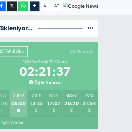
-
+
A
A
ükleniyor...
İSTANBUL
08.08.2026
SONRAKI VAKTE KALAN
02:21:36
Öğle Namazı
SAK
GÜNEŞ
ÖĞLE
İKINDI
AKŞAM
YATSI
:19
06:00
13:15
17:07
20:20
21:54
Aylık Vakitler