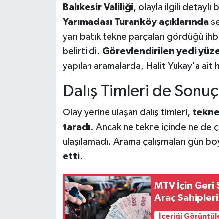
Balıkesir Valiliği
, olayla ilgili detayl
Yarımadası Turanköy açıklarında
se
yarı batık tekne parçaları gördüğü ihb
belirtildi.
Görevlendirilen yedi yüzer
yapılan aramalarda, Halit Yukay'a ait h
Dalış Timleri de Sonu
Olay yerine ulaşan dalış timleri,
teknen
taradı
. Ancak ne tekne içinde ne de ç
ulaşılamadı. Arama çalışmaları gün b
etti
.
MTV İçin Geri
Araç Sahipleri
İçeriği Görüntül