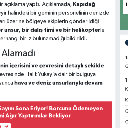
ı bir açıklama yaptı. Açıklamada,
Kapıdağ
1
yir halindeki bir geminin personelinin denizde
arı üzerine bölgeye ekiplerin gönderildiği
 unsur, bir dalış timi ve bir helikopter
le
erhangi bir iz bulunamadığı bildirildi.
ç Alamadı
1
in içerisini ve çevresini detaylı şekilde
G
evresinde Halit Yukay'a dair bir bulguya
1
oyunca
hava ve deniz unsurlarıyla devam
K
K
 Sayım Sona Eriyor! Borcunu Ödemeyen
G
ni Ağır Yaptırımlar Bekliyor
G
e