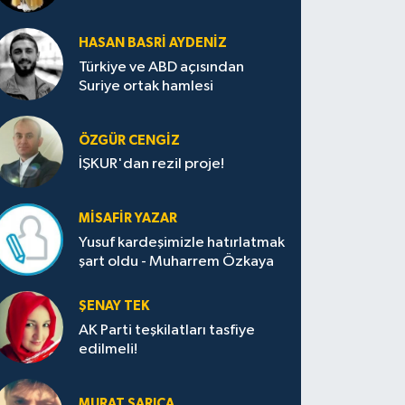
HASAN BASRI AYDENIZ
Türkiye ve ABD açısından
Suriye ortak hamlesi
ÖZGÜR CENGIZ
İŞKUR'dan rezil proje!
MISAFIR YAZAR
Yusuf kardeşimizle hatırlatmak
şart oldu - Muharrem Özkaya
ŞENAY TEK
AK Parti teşkilatları tasfiye
edilmeli!
MURAT SARICA