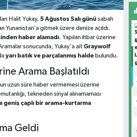
lan Halit Yukay,
5 Ağustos Salı günü
sabah
an Yunanistan'a gitmek üzere denize açıldı.
sinden haber alamadı
. Yapılan ihbar üzerine
. Aramalar sonucunda, Yukay'a ait
Graywolf
da
yarı batık ve parçalanmış halde
bulundu.
rine Arama Başlatıldı
nun uzun süre haber vermemesi üzerine
Komutanlığı, tekneden sinyal alınamaması
a geniş çaplı bir arama-kurtarma
ama Geldi