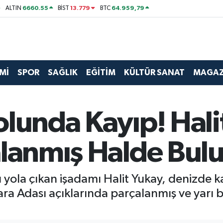
6660.55
13.779
64.959,79
ALTIN
BİST
BTC
Mİ
SPOR
SAĞLIK
EĞİTİM
KÜLTÜR SANAT
MAGAZ
lunda Kayıp! Hali
alanmış Halde Bul
yola çıkan işadamı Halit Yukay, denizde k
ra Adası açıklarında parçalanmış ve yarı 