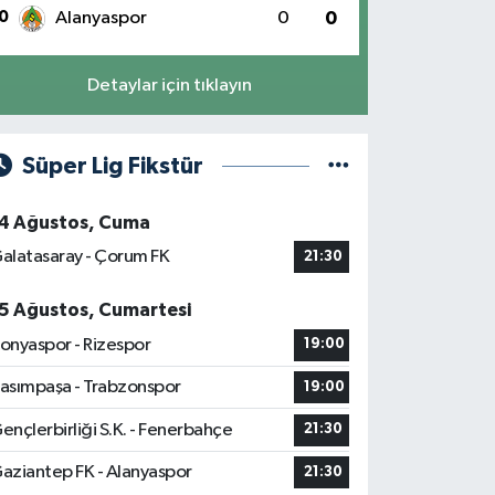
0
Alanyaspor
0
0
Detaylar için tıklayın
Süper Lig Fikstür
4 Ağustos, Cuma
alatasaray - Çorum FK
21:30
5 Ağustos, Cumartesi
onyaspor - Rizespor
19:00
asımpaşa - Trabzonspor
19:00
ençlerbirliği S.K. - Fenerbahçe
21:30
aziantep FK - Alanyaspor
21:30