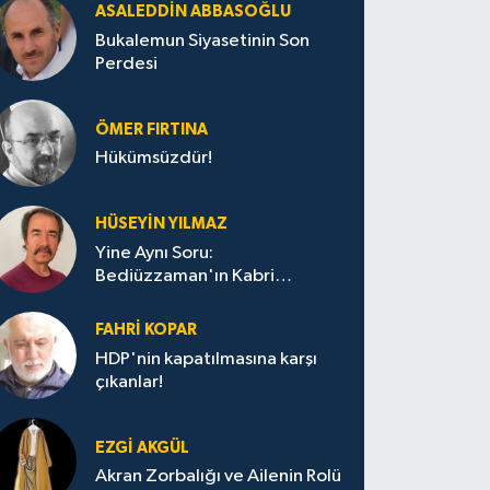
ASALEDDIN ABBASOĞLU
Bukalemun Siyasetinin Son
Perdesi
ÖMER FIRTINA
Hükümsüzdür!
HÜSEYIN YILMAZ
Yine Aynı Soru:
Bediüzzaman'ın Kabri
Nerede?
FAHRI KOPAR
HDP'nin kapatılmasına karşı
çıkanlar!
EZGI AKGÜL
Akran Zorbalığı ve Ailenin Rolü