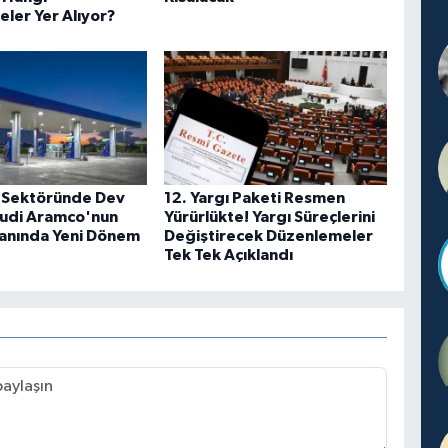
ler Yer Alıyor?
 Sektöründe Dev
12. Yargı Paketi Resmen
udi Aramco'nun
Yürürlükte! Yargı Süreçlerini
lanında Yeni Dönem
Değiştirecek Düzenlemeler
Tek Tek Açıklandı