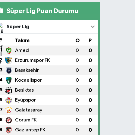
Süper Lig Puan Durumu
Süper Lig
#
Takım
O
P
1
Amed
0
0
2
Erzurumspor FK
0
0
3
Başakşehir
0
0
4
Kocaelispor
0
0
5
Beşiktaş
0
0
6
Eyüpspor
0
0
7
Galatasaray
0
0
8
Çorum FK
0
0
9
Gaziantep FK
0
0