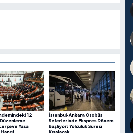
ndemindeki 12
İstanbul-Ankara Otobüs
 Düzenleme
Seferlerinde Ekspres Dönem
 Çerçeve Yasa
Başlıyor: Yolculuk Süresi
e Hangi
Kısalacak