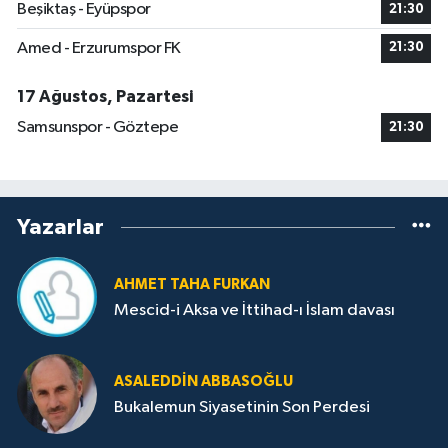
Beşiktaş - Eyüpspor
21:30
Amed - Erzurumspor FK
21:30
17 Ağustos, Pazartesi
Samsunspor - Göztepe
21:30
Yazarlar
AHMET TAHA FURKAN
Mescid-i Aksa ve İttihad-ı İslam davası
ASALEDDIN ABBASOĞLU
Bukalemun Siyasetinin Son Perdesi