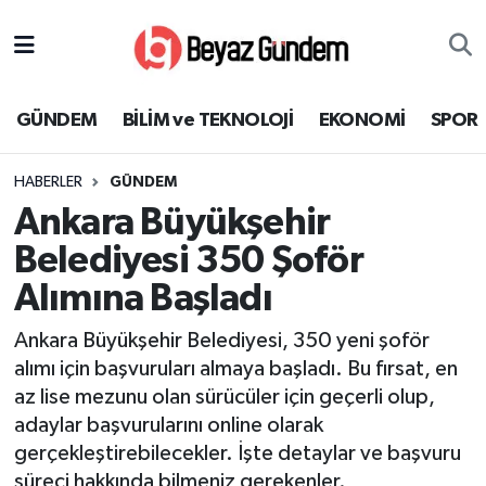
GÜNDEM
Hava Durumu
GÜNDEM
BİLİM ve TEKNOLOJİ
EKONOMİ
SPOR
BİLİM ve TEKNOLOJİ
Trafik Durumu
HABERLER
GÜNDEM
EKONOMİ
Süper Lig Puan Durumu ve Fikstür
Ankara Büyükşehir
SPOR
Tüm Manşetler
Belediyesi 350 Şoför
Alımına Başladı
SAĞLIK
Son Dakika Haberleri
Ankara Büyükşehir Belediyesi, 350 yeni şoför
EĞİTİM
Haber Arşivi
alımı için başvuruları almaya başladı. Bu fırsat, en
az lise mezunu olan sürücüler için geçerli olup,
KÜLTÜR SANAT
adaylar başvurularını online olarak
gerçekleştirebilecekler. İşte detaylar ve başvuru
MAGAZİN
süreci hakkında bilmeniz gerekenler.