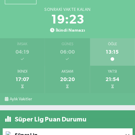
SONRAKI VAKTE KALAN
19:23
İkindi Namazı
İMSAK
GÜNEŞ
ÖĞLE
04:19
06:00
13:15
İKINDI
AKŞAM
YATSI
17:07
20:20
21:54
Aylık Vakitler
Süper Lig Puan Durumu