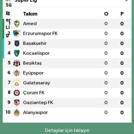
Süper Lig
#
Takım
O
P
1
Amed
0
0
2
Erzurumspor FK
0
0
3
Başakşehir
0
0
4
Kocaelispor
0
0
5
Beşiktaş
0
0
6
Eyüpspor
0
0
7
Galatasaray
0
0
8
Çorum FK
0
0
9
Gaziantep FK
0
0
10
Alanyaspor
0
0
Detaylar için tıklayın