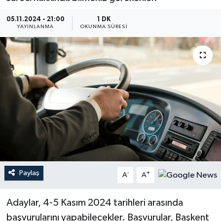
YEREL
05.11.2024 - 21:00
1 DK
YAYINLANMA
OKUNMA SÜRESI
Paylaş
-
+
A
A
Adaylar, 4-5 Kasım 2024 tarihleri arasında
başvurularını yapabilecekler. Başvurular, Başkent