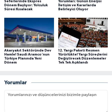
Seferlerinde Ekspres
Yorumları: Günün Enerjisi
Dönem Başlıyor: Yolculuk
İletişim ve Kararlarda
Süresi Kısalacak
Belirleyici Oluyor
Akaryakıt Sektöründe Dev
12. Yargı Paketi Resmen
Hamle! Saudi Aramco'nun
Yürürlükte! Yargı Süreçlerini
Türkiye Planında Yeni
Değiştirecek Düzenlemeler
Dönem
Tek Tek Açıklandı
Yorumlar