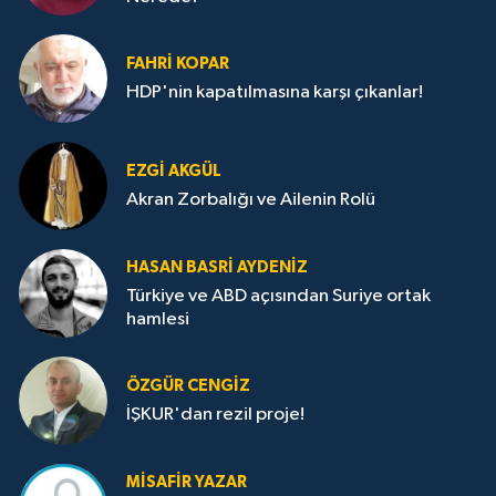
FAHRI KOPAR
HDP'nin kapatılmasına karşı çıkanlar!
EZGI AKGÜL
Akran Zorbalığı ve Ailenin Rolü
HASAN BASRI AYDENIZ
Türkiye ve ABD açısından Suriye ortak
hamlesi
ÖZGÜR CENGIZ
İŞKUR'dan rezil proje!
MISAFIR YAZAR