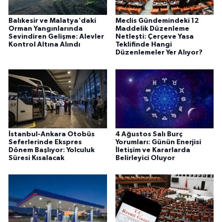
Balıkesir ve Malatya'daki
Meclis Gündemindeki 12
Orman Yangınlarında
Maddelik Düzenleme
Sevindiren Gelişme: Alevler
Netleşti: Çerçeve Yasa
Kontrol Altına Alındı
Teklifinde Hangi
Düzenlemeler Yer Alıyor?
İstanbul-Ankara Otobüs
4 Ağustos Salı Burç
Seferlerinde Ekspres
Yorumları: Günün Enerjisi
Dönem Başlıyor: Yolculuk
İletişim ve Kararlarda
Süresi Kısalacak
Belirleyici Oluyor