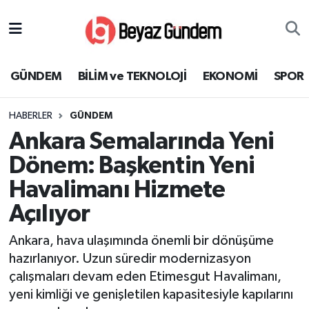
GÜNDEM
Hava Durumu
GÜNDEM
BİLİM ve TEKNOLOJİ
EKONOMİ
SPOR
BİLİM ve TEKNOLOJİ
Trafik Durumu
HABERLER
GÜNDEM
EKONOMİ
Süper Lig Puan Durumu ve Fikstür
Ankara Semalarında Yeni
SPOR
Tüm Manşetler
Dönem: Başkentin Yeni
Havalimanı Hizmete
SAĞLIK
Son Dakika Haberleri
Açılıyor
EĞİTİM
Haber Arşivi
Ankara, hava ulaşımında önemli bir dönüşüme
hazırlanıyor. Uzun süredir modernizasyon
KÜLTÜR SANAT
çalışmaları devam eden Etimesgut Havalimanı,
yeni kimliği ve genişletilen kapasitesiyle kapılarını
MAGAZİN