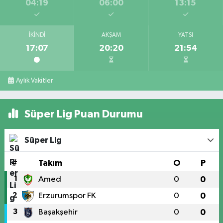
04:19
06:00
13:15
İKINDI
AKŞAM
YATSI
17:07
20:20
21:54
Aylık Vakitler
Süper Lig Puan Durumu
Süper Lig
#
Takım
O
P
1
Amed
0
0
2
Erzurumspor FK
0
0
3
Başakşehir
0
0