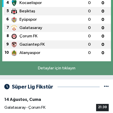
4
Kocaelispor
0
0
5
Beşiktaş
0
0
6
Eyüpspor
0
0
7
Galatasaray
0
0
8
Çorum FK
0
0
9
Gaziantep FK
0
0
10
Alanyaspor
0
0
Detaylar için tıklayın
Süper Lig Fikstür
14 Ağustos, Cuma
Galatasaray - Çorum FK
21:30