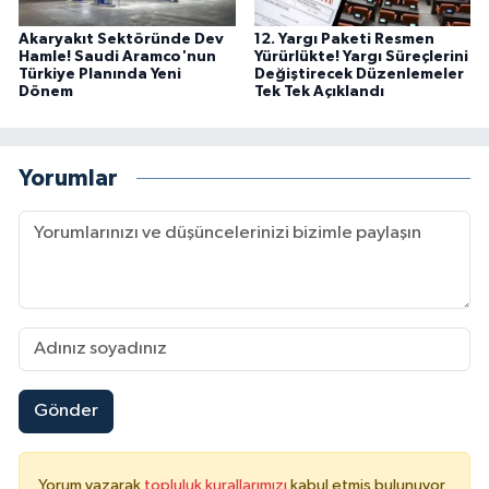
Akaryakıt Sektöründe Dev
12. Yargı Paketi Resmen
Hamle! Saudi Aramco'nun
Yürürlükte! Yargı Süreçlerini
Türkiye Planında Yeni
Değiştirecek Düzenlemeler
Dönem
Tek Tek Açıklandı
Yorumlar
Gönder
Yorum yazarak
topluluk kurallarımızı
kabul etmiş bulunuyor