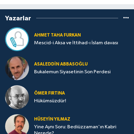
Yazarlar
AHMET TAHA FURKAN
Mescid-i Aksa ve İttihad-ı İslam davası
ASALEDDIN ABBASOĞLU
Bukalemun Siyasetinin Son Perdesi
ÖMER FIRTINA
Hükümsüzdür!
HÜSEYIN YILMAZ
Yine Aynı Soru: Bediüzzaman'ın Kabri
Nerede?