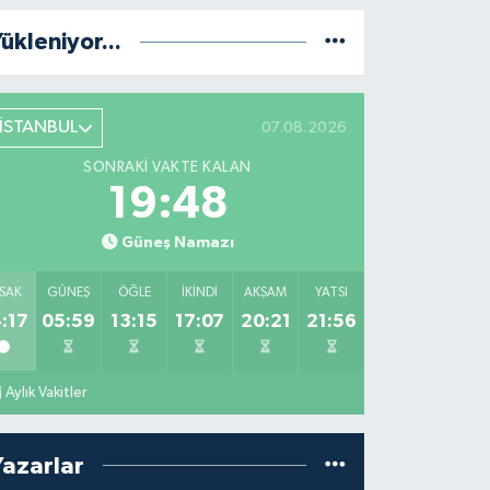
ükleniyor...
İSTANBUL
07.08.2026
SONRAKI VAKTE KALAN
19:47
Güneş Namazı
SAK
GÜNEŞ
ÖĞLE
İKINDI
AKŞAM
YATSI
:17
05:59
13:15
17:07
20:21
21:56
Aylık Vakitler
Yazarlar