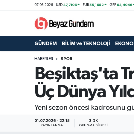
47,7106
55,1652
64,4046
07-08-2026
USD
EUR
GBP
GÜNDEM
Hava Durumu
BİLİM ve TEKNOLOJİ
Trafik Durumu
GÜNDEM
BİLİM ve TEKNOLOJİ
EKONO
EKONOMİ
Süper Lig Puan Durumu ve Fikstür
HABERLER
SPOR
Beşiktaş'ta T
SPOR
Tüm Manşetler
SAĞLIK
Son Dakika Haberleri
Üç Dünya Yıldı
EĞİTİM
Haber Arşivi
Yeni sezon öncesi kadrosunu güç
KÜLTÜR SANAT
01.07.2026 - 22:15
3 DK
YAYINLANMA
OKUNMA SÜRESI
MAGAZİN