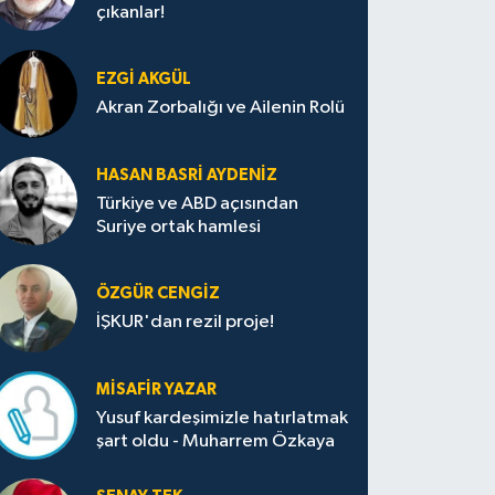
çıkanlar!
EZGI AKGÜL
Akran Zorbalığı ve Ailenin Rolü
HASAN BASRI AYDENIZ
Türkiye ve ABD açısından
Suriye ortak hamlesi
ÖZGÜR CENGIZ
İŞKUR'dan rezil proje!
MISAFIR YAZAR
Yusuf kardeşimizle hatırlatmak
şart oldu - Muharrem Özkaya