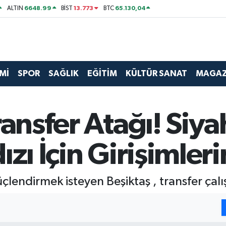
6648.99
13.773
65.130,04
ALTIN
BİST
BTC
Mİ
SPOR
SAĞLIK
EĞİTİM
KÜLTÜR SANAT
MAGAZ
ransfer Atağı! Siya
zı İçin Girişimleri
lendirmek isteyen Beşiktaş , transfer çalı