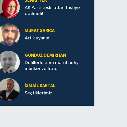
ŞENAY TEK
AK Parti teşkilatları tasfiye
edilmeli!
MURAT SARICA
Artık uyanın!
GÜNDÜZ DEMIRHAN
Delillerle emri maruf nehyi
münker ve fitne
İSMAIL KARTAL
Seçtiklerimiz