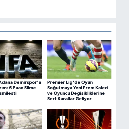
Adana Demirspor'a
Premier Lig'de Oyun
rım: 6 Puan Silme
Soğutmaya Yeni Fren: Kaleci
smileşti
ve Oyuncu Değişikliklerine
Sert Kurallar Geliyor