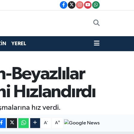
İN
YEREL
h-Beyazlılar
ni Hızlandırdı
şmalarına hız verdi.
-
+
A
A