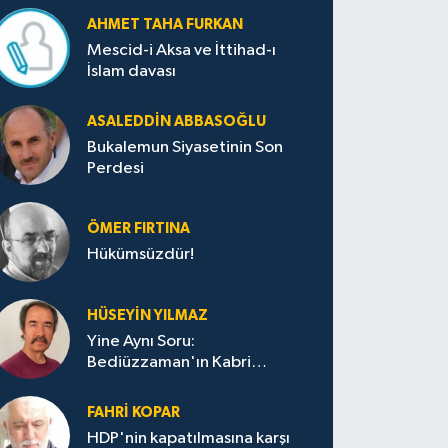
AHMET TAHA FURKAN
Mescid-i Aksa ve İttihad-ı
İslam davası
ASALEDDIN ABBASOĞLU
Bukalemun Siyasetinin Son
Perdesi
ÖMER FIRTINA
Hükümsüzdür!
HÜSEYIN YILMAZ
Yine Aynı Soru:
Bediüzzaman'ın Kabri
Nerede?
FAHRI KOPAR
HDP'nin kapatılmasına karşı