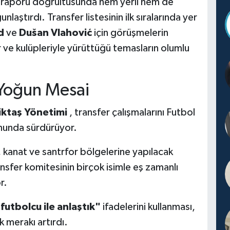
n raporu doğrultusunda hem yerli hem de
nlaştırdı. Transfer listesinin ilk sıralarında yer
d
ve
Dušan Vlahović
için görüşmelerin
 ve kulüpleriyle yürüttüğü temasların olumlu
 Yoğun Mesai
iktaş Yönetimi
, transfer çalışmalarını Futbol
unda sürdürüyor.
, kanat ve santrfor bölgelerine yapılacak
nsfer komitesinin birçok isimle eş zamanlı
r.
 futbolcu ile anlaştık"
ifadelerini kullanması,
 merakı artırdı.