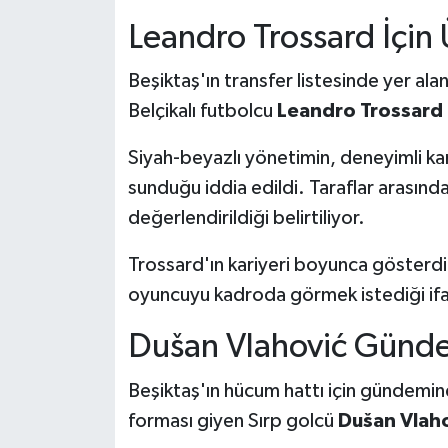
Leandro Trossard İçin Üç
Beşiktaş'ın transfer listesinde yer alan
Belçikalı futbolcu
Leandro Trossard
Siyah-beyazlı yönetimin, deneyimli k
sunduğu iddia edildi. Taraflar arasınd
değerlendirildiği belirtiliyor.
Trossard'ın kariyeri boyunca gösterd
oyuncuyu kadroda görmek istediği ifa
Dušan Vlahović Gün
Beşiktaş'ın hücum hattı için gündemine
forması giyen Sırp golcü
Dušan Vlah