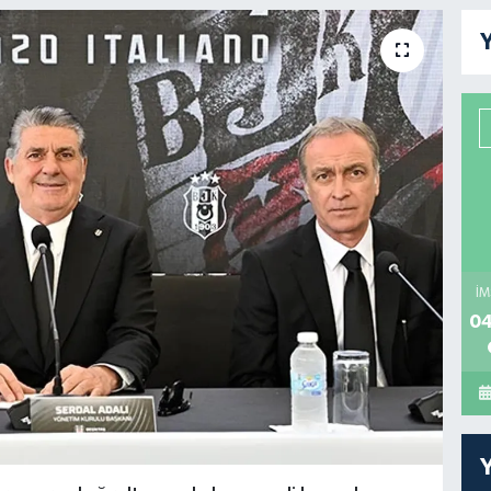
Y
İM
04