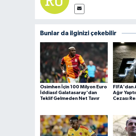
Bunlar da ilginizi çekebilir
Osimhen İçin 100 Milyon Euro
FIFA'dan 
İddiası! Galatasaray'dan
Ağır Yaptı
Teklif Gelmeden Net Tavır
Cezası Re