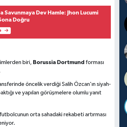
da Savunmaya Dev Hamle: Jhon Lucumi
 Sona Doğru
e
simlerden biri,
Borussia Dortmund
forması
.
ansferinde öncelik verdiği Salih Özcan'ın siyah-
baktığı ve yapılan görüşmelere olumlu yanıt
 futbolcunun orta sahadaki rekabeti artırması
eniyor.