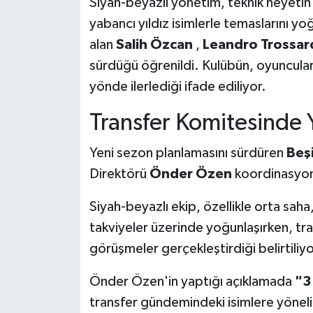
Siyah-beyazlı yönetim, teknik heyeti
yabancı yıldız isimlerle temaslarını yoğu
alan
Salih Özcan
,
Leandro Trossar
sürdüğü öğrenildi. Kulübün, oyuncular
yönde ilerlediği ifade ediliyor.
Transfer Komitesinde
Yeni sezon planlamasını sürdüren
Beş
Direktörü
Önder Özen
koordinasyon
Siyah-beyazlı ekip, özellikle orta saha
takviyeler üzerinde yoğunlaşırken, tra
görüşmeler gerçekleştirdiği belirtiliyo
Önder Özen'in yaptığı açıklamada
"3
transfer gündemindeki isimlere yönelik