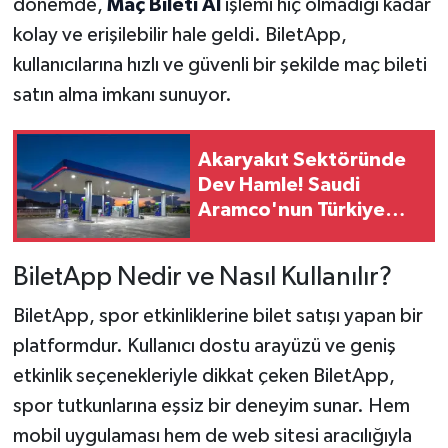
dönemde,
Maç Bileti Al
işlemi hiç olmadığı kadar
kolay ve erişilebilir hale geldi. BiletApp,
kullanıcılarına hızlı ve güvenli bir şekilde maç bileti
satın alma imkanı sunuyor.
Akaryakıt Sektöründe
Dev Hamle! Saudi
Aramco'nun Türkiye
Planında Yeni Dönem
BiletApp Nedir ve Nasıl Kullanılır?
BiletApp, spor etkinliklerine bilet satışı yapan bir
platformdur. Kullanıcı dostu arayüzü ve geniş
etkinlik seçenekleriyle dikkat çeken BiletApp,
spor tutkunlarına eşsiz bir deneyim sunar. Hem
mobil uygulaması hem de web sitesi aracılığıyla