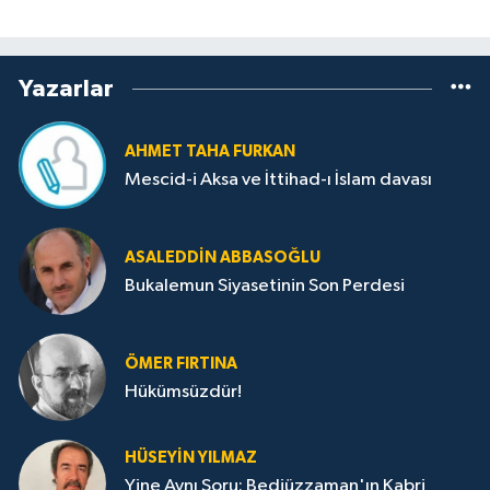
Yazarlar
AHMET TAHA FURKAN
Mescid-i Aksa ve İttihad-ı İslam davası
ASALEDDIN ABBASOĞLU
Bukalemun Siyasetinin Son Perdesi
ÖMER FIRTINA
Hükümsüzdür!
HÜSEYIN YILMAZ
Yine Aynı Soru: Bediüzzaman'ın Kabri