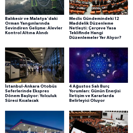
Balıkesir ve Malatya'daki
Meclis Gündemindeki 12
Orman Yangınlarında
Maddelik Düzenleme
Sevindiren Gelişme: Alevler
Netleşti: Çerçeve Yasa
Kontrol Altına Alındı
Teklifinde Hangi
Düzenlemeler Yer Alıyor?
İstanbul-Ankara Otobüs
4 Ağustos Salı Burç
Seferlerinde Ekspres
Yorumları: Günün Enerjisi
Dönem Başlıyor: Yolculuk
İletişim ve Kararlarda
Süresi Kısalacak
Belirleyici Oluyor