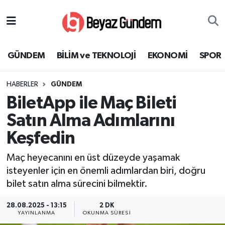
GÜNDEM
Hava Durumu
GÜNDEM
BİLİM ve TEKNOLOJİ
EKONOMİ
SPOR
BİLİM ve TEKNOLOJİ
Trafik Durumu
HABERLER
GÜNDEM
EKONOMİ
Süper Lig Puan Durumu ve Fikstür
BiletApp ile Maç Bileti
SPOR
Tüm Manşetler
Satın Alma Adımlarını
Keşfedin
SAĞLIK
Son Dakika Haberleri
Maç heyecanını en üst düzeyde yaşamak
EĞİTİM
Haber Arşivi
isteyenler için en önemli adımlardan biri, doğru
bilet satın alma sürecini bilmektir.
KÜLTÜR SANAT
28.08.2025 - 13:15
2 DK
YAYINLANMA
OKUNMA SÜRESI
MAGAZİN