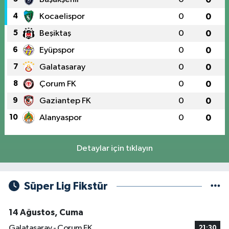
4
Kocaelispor
0
0
5
Beşiktaş
0
0
6
Eyüpspor
0
0
7
Galatasaray
0
0
8
Çorum FK
0
0
9
Gaziantep FK
0
0
10
Alanyaspor
0
0
Detaylar için tıklayın
Süper Lig Fikstür
14 Ağustos, Cuma
Galatasaray - Çorum FK
21:30