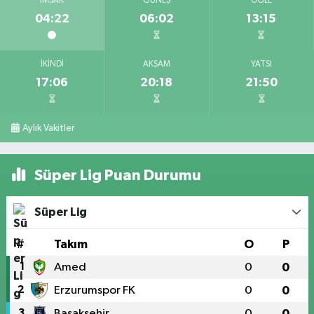
İMSAK
GÜNEŞ
ÖĞLE
04:22
06:02
13:15
İKINDI
AKŞAM
YATSI
17:06
20:18
21:50
Aylık Vakitler
Süper Lig Puan Durumu
Süper Lig
#
Takım
O
P
1
Amed
0
0
2
Erzurumspor FK
0
0
3
Başakşehir
0
0