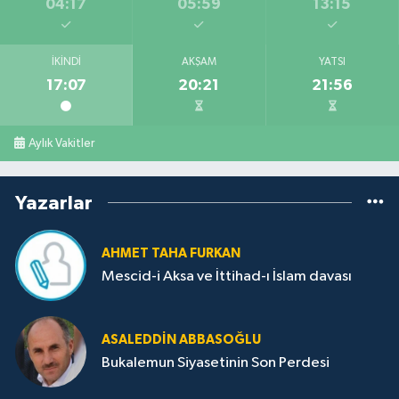
04:17
05:59
13:15
İKINDI
AKŞAM
YATSI
17:07
20:21
21:56
Aylık Vakitler
Yazarlar
AHMET TAHA FURKAN
Mescid-i Aksa ve İttihad-ı İslam davası
ASALEDDIN ABBASOĞLU
Bukalemun Siyasetinin Son Perdesi