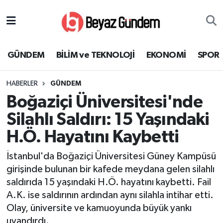
GÜNDEM
Hava Durumu
GÜNDEM
BİLİM ve TEKNOLOJİ
EKONOMİ
SPOR
BİLİM ve TEKNOLOJİ
Trafik Durumu
HABERLER
GÜNDEM
EKONOMİ
Süper Lig Puan Durumu ve Fikstür
Boğaziçi Üniversitesi'nde
SPOR
Tüm Manşetler
Silahlı Saldırı: 15 Yaşındaki
H.Ö. Hayatını Kaybetti
SAĞLIK
Son Dakika Haberleri
İstanbul'da Boğaziçi Üniversitesi Güney Kampüsü
EĞİTİM
Haber Arşivi
girişinde bulunan bir kafede meydana gelen silahlı
saldırıda 15 yaşındaki H.Ö. hayatını kaybetti. Fail
KÜLTÜR SANAT
A.K. ise saldırının ardından aynı silahla intihar etti.
Olay, üniversite ve kamuoyunda büyük yankı
MAGAZİN
uyandırdı.