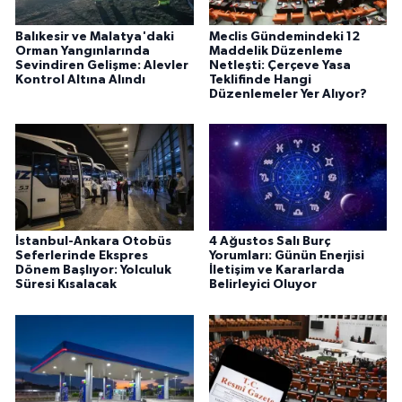
Balıkesir ve Malatya'daki
Meclis Gündemindeki 12
Orman Yangınlarında
Maddelik Düzenleme
Sevindiren Gelişme: Alevler
Netleşti: Çerçeve Yasa
Kontrol Altına Alındı
Teklifinde Hangi
Düzenlemeler Yer Alıyor?
İstanbul-Ankara Otobüs
4 Ağustos Salı Burç
Seferlerinde Ekspres
Yorumları: Günün Enerjisi
Dönem Başlıyor: Yolculuk
İletişim ve Kararlarda
Süresi Kısalacak
Belirleyici Oluyor