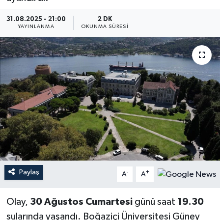
YEREL
31.08.2025 - 21:00
2 DK
YAYINLANMA
OKUNMA SÜRESI
Paylaş
-
+
A
A
Olay,
30 Ağustos Cumartesi
günü saat
19.30
sularında yaşandı. Boğaziçi Üniversitesi Güney