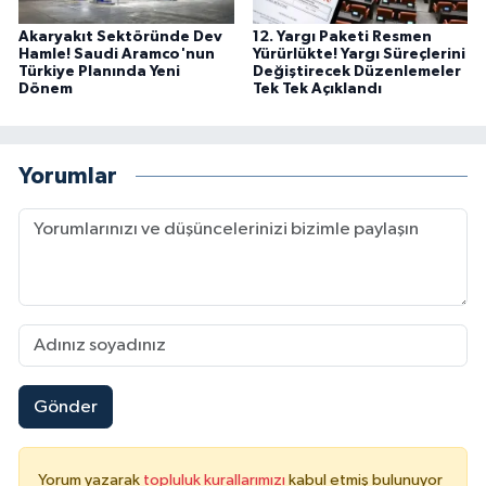
Akaryakıt Sektöründe Dev
12. Yargı Paketi Resmen
Hamle! Saudi Aramco'nun
Yürürlükte! Yargı Süreçlerini
Türkiye Planında Yeni
Değiştirecek Düzenlemeler
Dönem
Tek Tek Açıklandı
Yorumlar
Gönder
Yorum yazarak
topluluk kurallarımızı
kabul etmiş bulunuyor