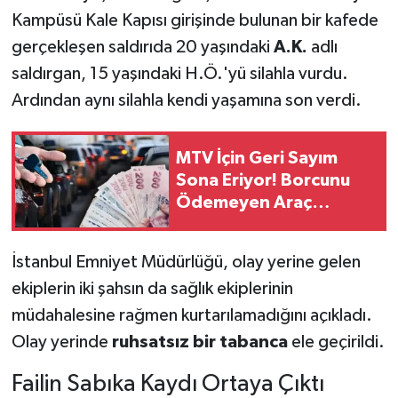
Kampüsü Kale Kapısı girişinde bulunan bir kafede
gerçekleşen saldırıda 20 yaşındaki
A.K.
adlı
saldırgan, 15 yaşındaki H.Ö.'yü silahla vurdu.
Ardından aynı silahla kendi yaşamına son verdi.
MTV İçin Geri Sayım
Sona Eriyor! Borcunu
Ödemeyen Araç
Sahiplerini Ağır
Yaptırımlar Bekliyor
İstanbul Emniyet Müdürlüğü, olay yerine gelen
ekiplerin iki şahsın da sağlık ekiplerinin
müdahalesine rağmen kurtarılamadığını açıkladı.
Olay yerinde
ruhsatsız bir tabanca
ele geçirildi.
Failin Sabıka Kaydı Ortaya Çıktı