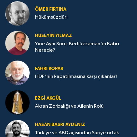
ÖMER FIRTINA
Hükümsüzdür!
HÜSEYIN YILMAZ
Yine Aynı Soru: Bediüzzaman'ın Kabri
Nerede?
FAHRI KOPAR
HDP'nin kapatılmasına karşı çıkanlar!
EZGI AKGÜL
Akran Zorbalığı ve Ailenin Rolü
HASAN BASRI AYDENIZ
Türkiye ve ABD açısından Suriye ortak