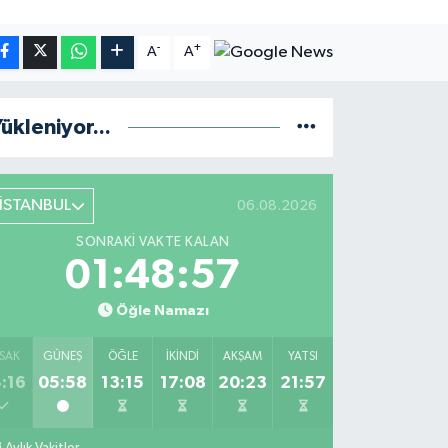
-
+
A
A
ükleniyor...
İSTANBUL
06.08.2026
SONRAKI VAKTE KALAN
01:48:56
Öğle Namazı
SAK
GÜNEŞ
ÖĞLE
İKINDI
AKŞAM
YATSI
:16
05:58
13:15
17:08
20:23
21:57
Aylık Vakitler