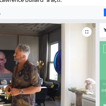
awrence Bullard 'a açtı.
I
Y
İM
04