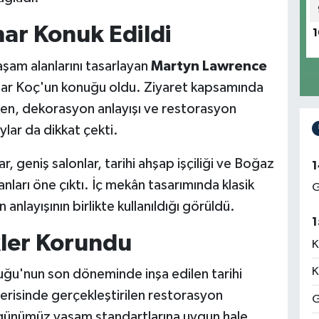
ar Konuk Edildi
1
aşam alanlarını tasarlayan
Martyn Lawrence
har Koç'un konuğu oldu. Ziyaret kapsamında
irken, dekorasyon anlayışı ve restorasyon
lar da dikkat çekti.
, geniş salonlar, tarihi ahşap işçiliği ve Boğaz
1
nları öne çıktı. İç mekân tasarımında klasik
G
nlayışının birlikte kullanıldığı görüldü.
1
kler Korundu
K
K
ğu'nun son döneminde inşa edilen tarihi
 içerisinde gerçekleştirilen restorasyon
G
en günümüz yaşam standartlarına uygun hale