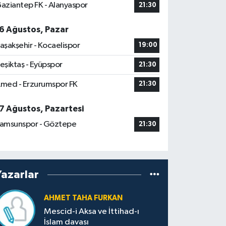
aziantep FK - Alanyaspor
21:30
6 Ağustos, Pazar
aşakşehir - Kocaelispor
19:00
eşiktaş - Eyüpspor
21:30
med - Erzurumspor FK
21:30
7 Ağustos, Pazartesi
amsunspor - Göztepe
21:30
Yazarlar
AHMET TAHA FURKAN
Mescid-i Aksa ve İttihad-ı
İslam davası