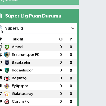
Süper Lig Puan Durumu
Süper Lig
#
Takım
O
P
1
Amed
0
0
2
Erzurumspor FK
0
0
3
Başakşehir
0
0
4
Kocaelispor
0
0
5
Beşiktaş
0
0
6
Eyüpspor
0
0
7
Galatasaray
0
0
8
Çorum FK
0
0