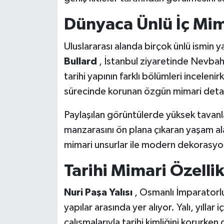
Dünyaca Ünlü İç Mim
Uluslararası alanda birçok ünlü ismin y
Bullard
, İstanbul ziyaretinde Nevba
tarihi yapının farklı bölümleri incelen
sürecinde korunan özgün mimari detay
Paylaşılan görüntülerde yüksek tavanlar
manzarasını ön plana çıkaran yaşam ala
mimari unsurlar ile modern dekorasyon a
Tarihi Mimari Özelli
Nuri Paşa Yalısı
, Osmanlı İmparatorlu
yapılar arasında yer alıyor. Yalı, yıllar
çalışmalarıyla tarihi kimliğini korurk