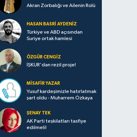
Akran Zorbalığı ve Ailenin Rolü
HASAN BASRI AYDENIZ
Türkiye ve ABD açısından
Suriye ortak hamlesi
ÖZGÜR CENGIZ
İŞKUR'dan rezil proje!
MISAFIR YAZAR
Yusuf kardeşimizle hatırlatmak
şart oldu - Muharrem Özkaya
ŞENAY TEK
AK Parti teşkilatları tasfiye
edilmeli!