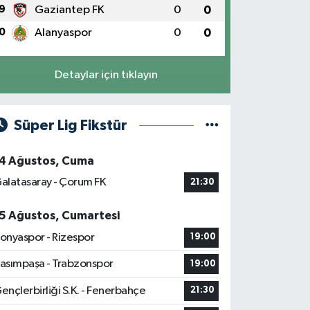
9
Gaziantep FK
0
0
0
Alanyaspor
0
0
Detaylar için tıklayın
Süper Lig Fikstür
4 Ağustos, Cuma
alatasaray - Çorum FK
21:30
5 Ağustos, Cumartesi
onyaspor - Rizespor
19:00
asımpaşa - Trabzonspor
19:00
ençlerbirliği S.K. - Fenerbahçe
21:30