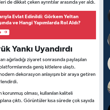
i de dikkat çeken ayrıntılar arasında yer aldı.
ıyla Evlat Edinildi: Görkem Yeltan
şında ve Hangi Yapımlarda Rol Aldı?
e
ük Yankı Uyandırdı
ı ağırladığı ziyaret sonrasında paylaşılan
atformlarında geniş kitlelere ulaştı.
le modern dekorasyon anlayışını bir araya getiren
lendirdi.
n korunmuş olması, kullanılan kaliteli
plana çıktı. Görüntüler kısa sürede çok sayıda