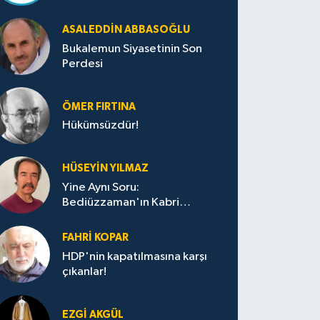
ASALEDDIN ABBASOĞLU
Bukalemun Siyasetinin Son
Perdesi
ÖMER FIRTINA
Hükümsüzdür!
HÜSEYIN YILMAZ
Yine Aynı Soru:
Bediüzzaman'ın Kabri
Nerede?
FAHRI KOPAR
HDP'nin kapatılmasına karşı
çıkanlar!
EZGI AKGÜL