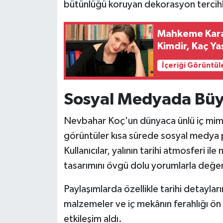
bütünlüğü koruyan dekorasyon tercihler
Mahkeme Karar
Kimdir, Kaç Ya
İçeriği Görüntül
Sosyal Medyada Büy
Nevbahar Koç'un dünyaca ünlü iç mimar
görüntüler kısa sürede sosyal medya pl
Kullanıcılar, yalının tarihi atmosferi i
tasarımını övgü dolu yorumlarla değer
Paylaşımlarda özellikle tarihi detayları
malzemeler ve iç mekânın ferahlığı ön 
etkileşim aldı.