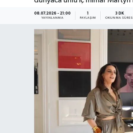
dünyaca ünlü iç mimar Martyn L
YEREL
08.07.2026 - 21:00
1
3 DK
YAYINLANMA
PAYLAŞIM
OKUNMA SÜRES