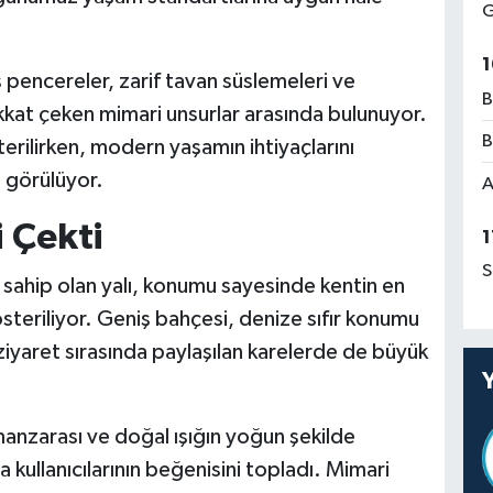
G
1
ş pencereler, zarif tavan süslemeleri ve
B
kkat çeken mimari unsurlar arasında bulunuyor.
B
rilirken, modern yaşamın ihtiyaçlarını
ı görülüyor.
A
 Çekti
1
S
 sahip olan yalı, konumu sayesinde kentin en
österiliyor. Geniş bahçesi, denize sıfır konumu
 ziyaret sırasında paylaşılan karelerde de büyük
anzarası ve doğal ışığın yoğun şekilde
a kullanıcılarının beğenisini topladı. Mimari