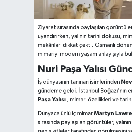
Ziyaret sırasında paylaşılan görüntül
uyandırırken, yalının tarihi dokusu, mi
mekânları dikkat çekti. Osmanlı döne
mimariyi modern yaşam anlayışıyla bulu
Nuri Paşa Yalısı Gün
İş dünyasının tanınan isimlerinden
Nev
gündeme geldi. İstanbul Boğazı'nın en
Paşa Yalısı
, mimari özellikleri ve tarih
Dünyaca ünlü iç mimar
Martyn Lawre
sırasında paylaşılan görüntüler, yalını
geniş kitleler tarafından görülmesini s