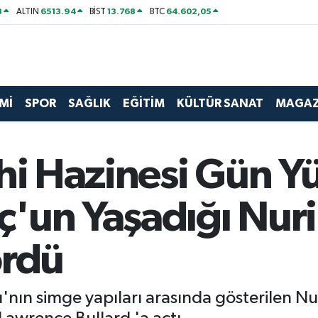
8
6513.94
13.768
64.602,05
ALTIN
BİST
BTC
Mİ
SPOR
SAĞLIK
EĞİTİM
KÜLTÜR SANAT
MAGAZ
hi Hazinesi Gün Yü
un Yaşadığı Nuri 
ördü
ın simge yapıları arasında gösterilen Nuri 