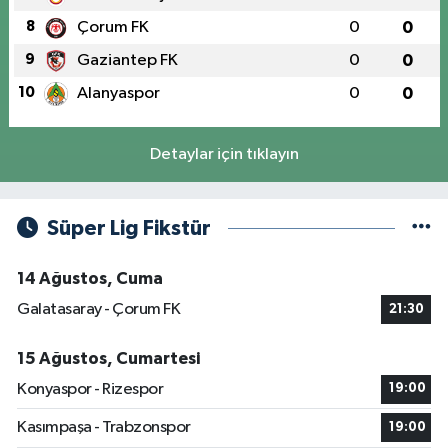
8
Çorum FK
0
0
9
Gaziantep FK
0
0
10
Alanyaspor
0
0
Detaylar için tıklayın
Süper Lig Fikstür
14 Ağustos, Cuma
Galatasaray - Çorum FK
21:30
15 Ağustos, Cumartesi
Konyaspor - Rizespor
19:00
Kasımpaşa - Trabzonspor
19:00