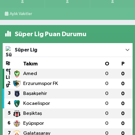
Aylık Vakitler
Süper Lig Puan Durumu
Süper Lig
#
Takım
O
P
1
Amed
0
0
2
Erzurumspor FK
0
0
3
Başakşehir
0
0
4
Kocaelispor
0
0
5
Beşiktaş
0
0
6
Eyüpspor
0
0
7
Galatasaray
0
0