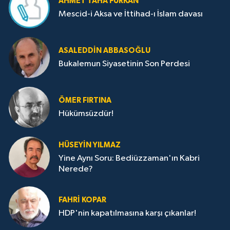
AHMET TAHA FURKAN
Mescid-i Aksa ve İttihad-ı İslam davası
ASALEDDIN ABBASOĞLU
Bukalemun Siyasetinin Son Perdesi
ÖMER FIRTINA
Hükümsüzdür!
HÜSEYIN YILMAZ
Yine Aynı Soru: Bediüzzaman'ın Kabri
Nerede?
FAHRI KOPAR
HDP'nin kapatılmasına karşı çıkanlar!