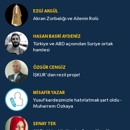
EZGI AKGÜL
Akran Zorbalığı ve Ailenin Rolü
HASAN BASRI AYDENIZ
Türkiye ve ABD açısından Suriye ortak
hamlesi
ÖZGÜR CENGIZ
İŞKUR'dan rezil proje!
MISAFIR YAZAR
Yusuf kardeşimizle hatırlatmak şart oldu -
Muharrem Özkaya
ŞENAY TEK