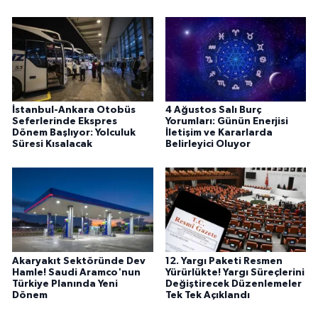
İstanbul-Ankara Otobüs
4 Ağustos Salı Burç
Seferlerinde Ekspres
Yorumları: Günün Enerjisi
Dönem Başlıyor: Yolculuk
İletişim ve Kararlarda
Süresi Kısalacak
Belirleyici Oluyor
Akaryakıt Sektöründe Dev
12. Yargı Paketi Resmen
Hamle! Saudi Aramco'nun
Yürürlükte! Yargı Süreçlerini
Türkiye Planında Yeni
Değiştirecek Düzenlemeler
Dönem
Tek Tek Açıklandı