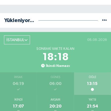
Yükleniyor...
İSTANBUL
08.08.2026
SONRAKI VAKTE KALAN
18:18
İkindi Namazı
İMSAK
GÜNEŞ
ÖĞLE
04:19
06:00
13:15
İKINDI
AKŞAM
YATSI
17:07
20:20
21:54