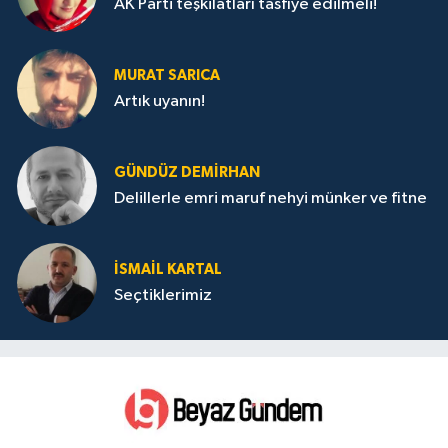
AK Parti teşkilatları tasfiye edilmeli!
MURAT SARICA
Artık uyanın!
GÜNDÜZ DEMIRHAN
Delillerle emri maruf nehyi münker ve fitne
İSMAIL KARTAL
Seçtiklerimiz