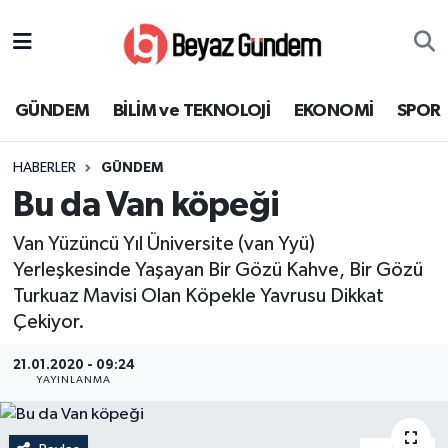
GÜNDEM
Hava Durumu
GÜNDEM
BİLİM ve TEKNOLOJİ
EKONOMİ
SPOR
BİLİM ve TEKNOLOJİ
Trafik Durumu
HABERLER
GÜNDEM
EKONOMİ
Süper Lig Puan Durumu ve Fikstür
Bu da Van köpeği
SPOR
Tüm Manşetler
Van Yüzüncü Yıl Üniversite (van Yyü)
Yerleşkesinde Yaşayan Bir Gözü Kahve, Bir Gözü
SAĞLIK
Son Dakika Haberleri
Turkuaz Mavisi Olan Köpekle Yavrusu Dikkat
Çekiyor.
EĞİTİM
Haber Arşivi
21.01.2020 - 09:24
KÜLTÜR SANAT
YAYINLANMA
MAGAZİN