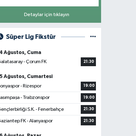
Detaylar için tıklayın
Süper Lig Fikstür
4 Ağustos, Cuma
alatasaray - Çorum FK
21:30
5 Ağustos, Cumartesi
onyaspor - Rizespor
19:00
asımpaşa - Trabzonspor
19:00
ençlerbirliği S.K. - Fenerbahçe
21:30
aziantep FK - Alanyaspor
21:30
6 Ağustos, Pazar