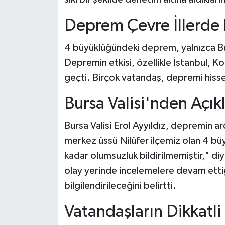
Deprem Çevre İllerde 
4 büyüklüğündeki deprem, yalnızca Bur
Depremin etkisi, özellikle İstanbul, Ko
geçti. Birçok vatandaş, depremi hissett
Bursa Valisi'nden Açı
Bursa Valisi Erol Ayyıldız, depremin a
merkez üssü Nilüfer ilçemiz olan 4 
kadar olumsuzluk bildirilmemiştir," diyer
olay yerinde incelemelere devam etti
bilgilendirileceğini belirtti.
Vatandaşların Dikkatl