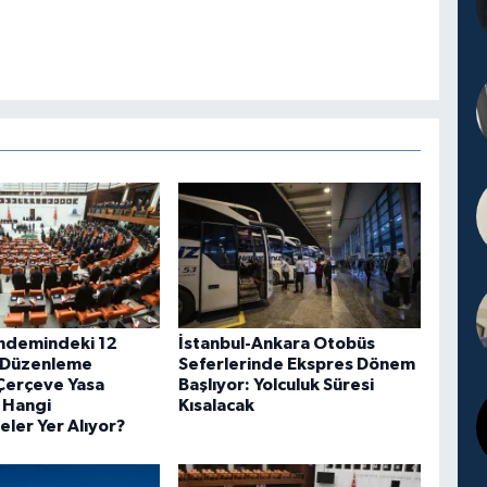
ndemindeki 12
İstanbul-Ankara Otobüs
 Düzenleme
Seferlerinde Ekspres Dönem
 Çerçeve Yasa
Başlıyor: Yolculuk Süresi
e Hangi
Kısalacak
ler Yer Alıyor?