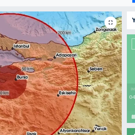
Y
İM
04