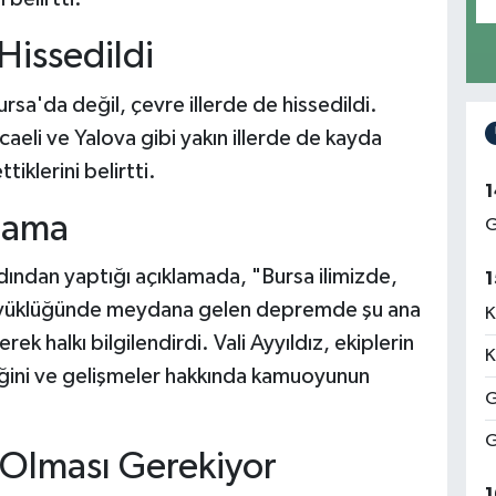
Hissedildi
sa'da değil, çevre illerde de hissedildi.
caeli ve Yalova gibi yakın illerde de kayda
iklerini belirtti.
1
klama
G
rdından yaptığı açıklamada, "Bursa ilimizde,
1
büyüklüğünde meydana gelen depremde şu ana
K
ek halkı bilgilendirdi. Vali Ayyıldız, ekiplerin
K
ğini ve gelişmeler hakkında kamuoyunun
G
G
i Olması Gerekiyor
1