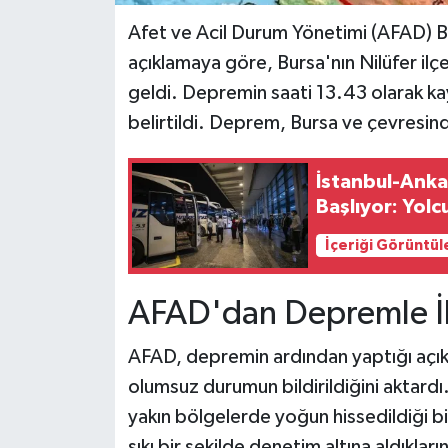
Afet ve Acil Durum Yönetimi (AFAD) Baş
açıklamaya göre, Bursa'nın Nilüfer i
geldi. Depremin saati 13.43 olarak ka
belirtildi. Deprem, Bursa ve çevresinde
İstanbul-Ank
Başlıyor: Yolc
İçeriği Görüntül
AFAD'dan Depremle İl
AFAD, depremin ardından yaptığı açıkl
olumsuz durumun bildirildiğini aktardı.
yakın bölgelerde yoğun hissedildiği bil
sıkı bir şekilde denetim altına aldıklarını