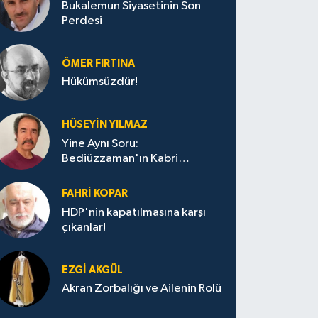
Bukalemun Siyasetinin Son
Perdesi
ÖMER FIRTINA
Hükümsüzdür!
HÜSEYIN YILMAZ
Yine Aynı Soru:
Bediüzzaman'ın Kabri
Nerede?
FAHRI KOPAR
HDP'nin kapatılmasına karşı
çıkanlar!
EZGI AKGÜL
Akran Zorbalığı ve Ailenin Rolü