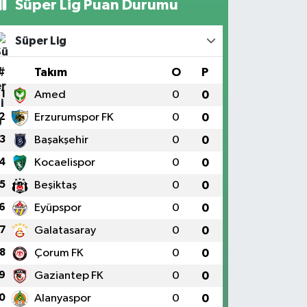
Süper Lig Puan Durumu
Süper Lig
#
Takım
O
P
1
Amed
0
0
2
Erzurumspor FK
0
0
3
Başakşehir
0
0
4
Kocaelispor
0
0
5
Beşiktaş
0
0
6
Eyüpspor
0
0
7
Galatasaray
0
0
8
Çorum FK
0
0
9
Gaziantep FK
0
0
0
Alanyaspor
0
0