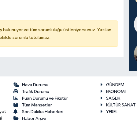
ş bulunuyor ve tüm sorumluluğu üstleniyorsunuz. Yazılan
kilde sorumlu tutulamaz.
Hava Durumu
GÜNDEM
Trafik Durumu
EKONOMİ
Puan Durumu ve Fikstür
SAĞLIK
Tüm Manşetler
KÜLTÜR SANAT
yet
Son Dakika Haberleri
YEREL
i
Haber Arşivi