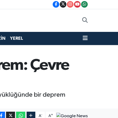
İN
YEREL
rem: Çevre
büyüklüğünde bir deprem
-
+
A
A