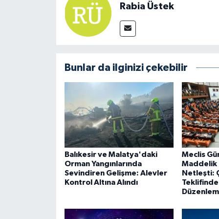
Rabia Üstek
Bunlar da ilginizi çekebilir
Balıkesir ve Malatya'daki
Meclis Gü
Orman Yangınlarında
Maddelik
Sevindiren Gelişme: Alevler
Netleşti:
Kontrol Altına Alındı
Teklifind
Düzenleme