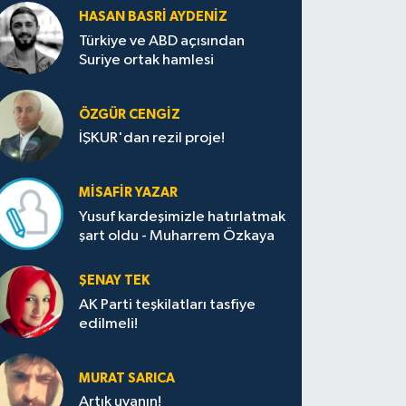
HASAN BASRI AYDENIZ
Türkiye ve ABD açısından
Suriye ortak hamlesi
ÖZGÜR CENGIZ
İŞKUR'dan rezil proje!
MISAFIR YAZAR
Yusuf kardeşimizle hatırlatmak
şart oldu - Muharrem Özkaya
ŞENAY TEK
AK Parti teşkilatları tasfiye
edilmeli!
MURAT SARICA
Artık uyanın!