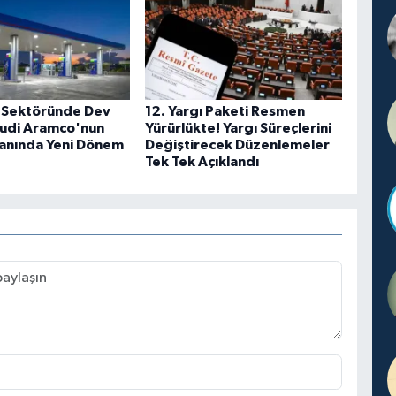
 Sektöründe Dev
12. Yargı Paketi Resmen
udi Aramco'nun
Yürürlükte! Yargı Süreçlerini
lanında Yeni Dönem
Değiştirecek Düzenlemeler
Tek Tek Açıklandı