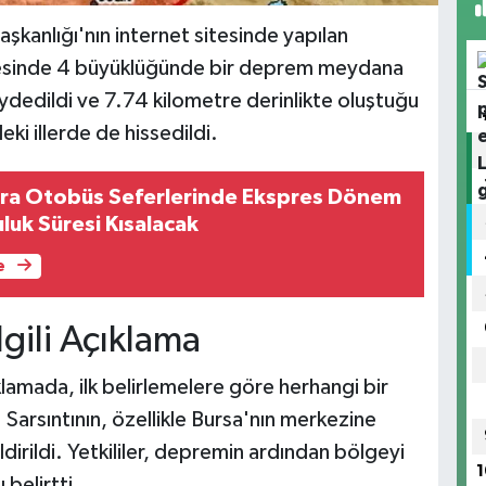
kanlığı'nın internet sitesinde yapılan
lçesinde 4 büyüklüğünde bir deprem meydana
ydedildi ve 7.74 kilometre derinlikte oluştuğu
ki illerde de hissedildi.
ara Otobüs Seferlerinde Ekspres Dönem
uluk Süresi Kısalacak
e
gili Açıklama
amada, ilk belirlemelere göre herhangi bir
 Sarsıntının, özellikle Bursa'nın merkezine
dirildi. Yetkililer, depremin ardından bölgeyi
1
 belirtti.