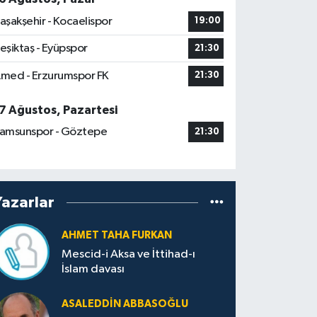
aşakşehir - Kocaelispor
19:00
eşiktaş - Eyüpspor
21:30
med - Erzurumspor FK
21:30
7 Ağustos, Pazartesi
amsunspor - Göztepe
21:30
Yazarlar
AHMET TAHA FURKAN
Mescid-i Aksa ve İttihad-ı
İslam davası
ASALEDDIN ABBASOĞLU