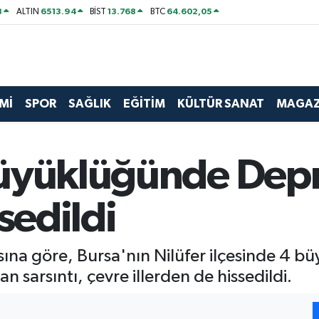
8
6513.94
13.768
64.602,05
ALTIN
BİST
BTC
Mİ
SPOR
SAĞLIK
EĞİTİM
KÜLTÜR SANAT
MAGAZ
Büyüklüğünde Dep
sedildi
ına göre, Bursa'nın Nilüfer ilçesinde 4 
 sarsıntı, çevre illerden de hissedildi.