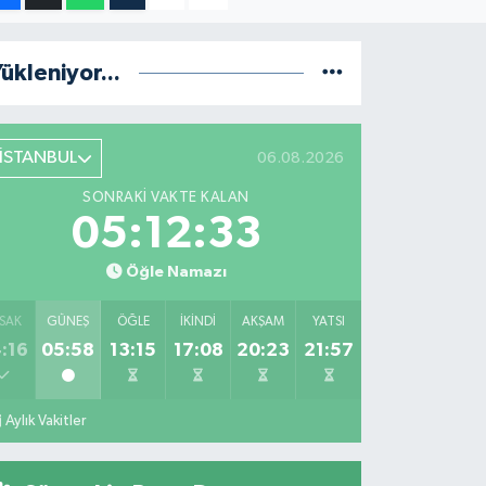
ükleniyor...
İSTANBUL
06.08.2026
SONRAKI VAKTE KALAN
05:12:32
Öğle Namazı
SAK
GÜNEŞ
ÖĞLE
İKINDI
AKŞAM
YATSI
:16
05:58
13:15
17:08
20:23
21:57
Aylık Vakitler