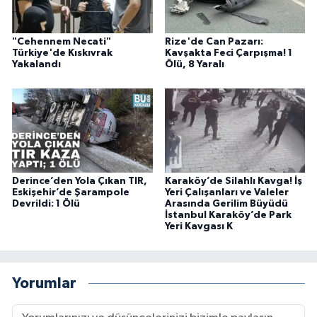
"Cehennem Necati"
Rize'de Can Pazarı:
Türkiye'de Kıskıvrak
Kavşakta Feci Çarpışma! 1
Yakalandı
Ölü, 8 Yaralı
Derince’den Yola Çıkan TIR,
Karaköy’de Silahlı Kavga! İş
Eskişehir’de Şarampole
Yeri Çalışanları ve Valeler
Devrildi: 1 Ölü
Arasında Gerilim Büyüdü
İstanbul Karaköy’de Park
Yeri Kavgası K
Yorumlar