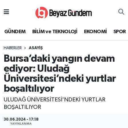
GÜNDEM
Hava Durumu
GÜNDEM
BİLİM ve TEKNOLOJİ
EKONOMİ
SPOR
BİLİM ve TEKNOLOJİ
Trafik Durumu
HABERLER
ASAYİŞ
EKONOMİ
Süper Lig Puan Durumu ve Fikstür
Bursa’daki yangın devam
SPOR
Tüm Manşetler
ediyor: Uludağ
Üniversitesi’ndeki yurtlar
SAĞLIK
Son Dakika Haberleri
boşaltılıyor
EĞİTİM
Haber Arşivi
ULUDAĞ ÜNİVERSİTESİ'NDEKİ YURTLAR
BOŞALTILIYOR
KÜLTÜR SANAT
30.06.2024 - 17:18
MAGAZİN
YAYINLANMA