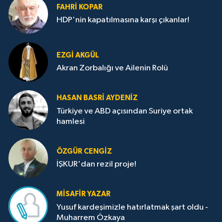
FAHRI KOPAR
HDP'nin kapatılmasına karşı çıkanlar!
EZGI AKGÜL
Akran Zorbalığı ve Ailenin Rolü
HASAN BASRI AYDENIZ
Türkiye ve ABD açısından Suriye ortak
hamlesi
ÖZGÜR CENGIZ
İŞKUR'dan rezil proje!
MISAFIR YAZAR
Yusuf kardeşimizle hatırlatmak şart oldu -
Muharrem Özkaya