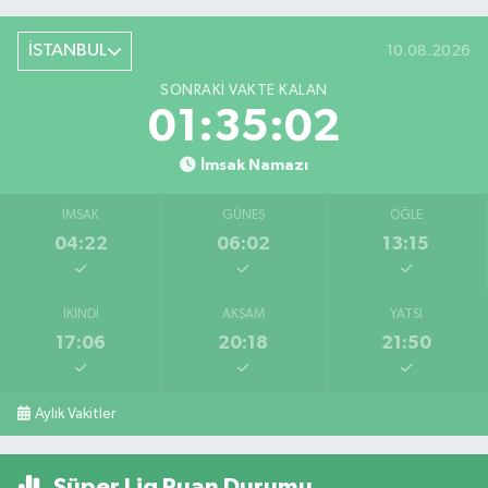
İSTANBUL
10.08.2026
SONRAKI VAKTE KALAN
01:35:02
İmsak Namazı
İMSAK
GÜNEŞ
ÖĞLE
04:22
06:02
13:15
İKINDI
AKŞAM
YATSI
17:06
20:18
21:50
Aylık Vakitler
Süper Lig Puan Durumu