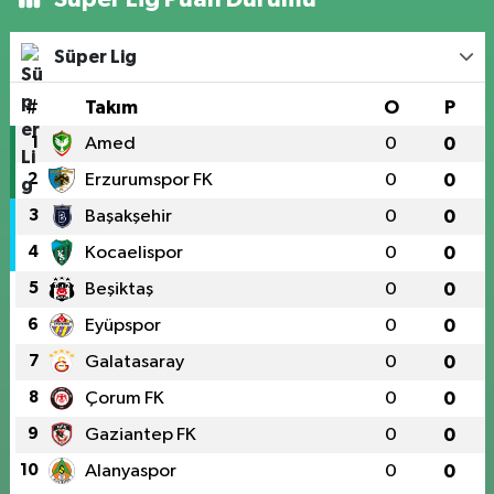
Süper Lig
#
Takım
O
P
1
Amed
0
0
2
Erzurumspor FK
0
0
3
Başakşehir
0
0
4
Kocaelispor
0
0
5
Beşiktaş
0
0
6
Eyüpspor
0
0
7
Galatasaray
0
0
8
Çorum FK
0
0
9
Gaziantep FK
0
0
10
Alanyaspor
0
0