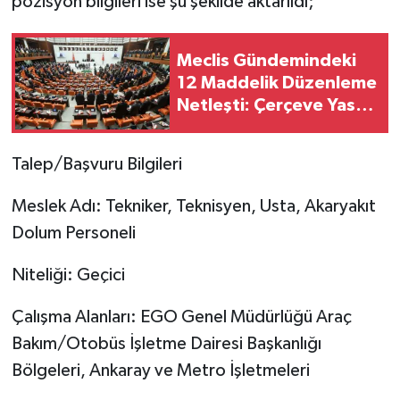
pozisyon bilgileri ise şu şekilde aktarıldı;
Meclis Gündemindeki
12 Maddelik Düzenleme
Netleşti: Çerçeve Yasa
Teklifinde Hangi
Düzenlemeler Yer
Talep/Başvuru Bilgileri
Alıyor?
Meslek Adı: Tekniker, Teknisyen, Usta, Akaryakıt
Dolum Personeli
Niteliği: Geçici
Çalışma Alanları: EGO Genel Müdürlüğü Araç
Bakım/Otobüs İşletme Dairesi Başkanlığı
Bölgeleri, Ankaray ve Metro İşletmeleri