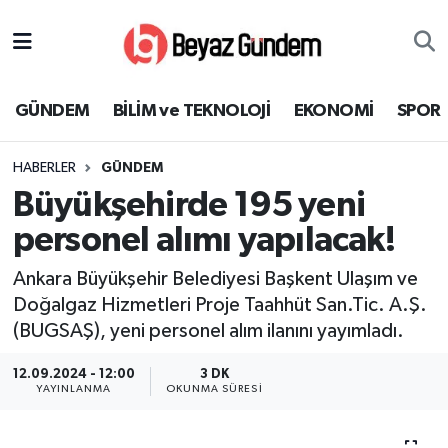
GÜNDEM
Hava Durumu
GÜNDEM
BİLİM ve TEKNOLOJİ
EKONOMİ
SPOR
BİLİM ve TEKNOLOJİ
Trafik Durumu
HABERLER
GÜNDEM
EKONOMİ
Süper Lig Puan Durumu ve Fikstür
Büyükşehirde 195 yeni
SPOR
Tüm Manşetler
personel alımı yapılacak!
Ankara Büyükşehir Belediyesi Başkent Ulaşım ve
SAĞLIK
Son Dakika Haberleri
Doğalgaz Hizmetleri Proje Taahhüt San.Tic. A.Ş.
(BUGSAŞ), yeni personel alım ilanını yayımladı.
EĞİTİM
Haber Arşivi
12.09.2024 - 12:00
3 DK
KÜLTÜR SANAT
YAYINLANMA
OKUNMA SÜRESI
MAGAZİN