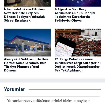
İstanbul-Ankara Otobüs
4 Ağustos Salı Burç
Seferlerinde Ekspres
Yorumları: Günün Enerjisi
Dönem Başlıyor: Yolculuk
İletişim ve Kararlarda
Süresi Kısalacak
Belirleyici Oluyor
Akaryakıt Sektöründe Dev
12. Yargı Paketi Resmen
Hamle! Saudi Aramco'nun
Yürürlükte! Yargı Süreçlerini
Türkiye Planında Yeni
Değiştirecek Düzenlemeler
Dönem
Tek Tek Açıklandı
Yorumlar