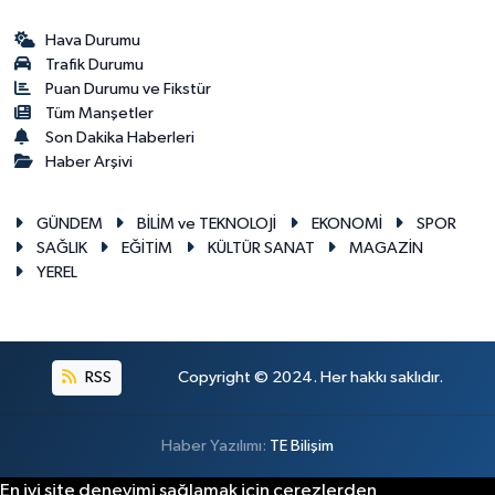
Hava Durumu
Trafik Durumu
Puan Durumu ve Fikstür
Tüm Manşetler
Son Dakika Haberleri
Haber Arşivi
GÜNDEM
BİLİM ve TEKNOLOJİ
EKONOMİ
SPOR
SAĞLIK
EĞİTİM
KÜLTÜR SANAT
MAGAZİN
YEREL
RSS
Copyright © 2024. Her hakkı saklıdır.
Haber Yazılımı:
TE Bilişim
En iyi site deneyimi sağlamak için çerezlerden