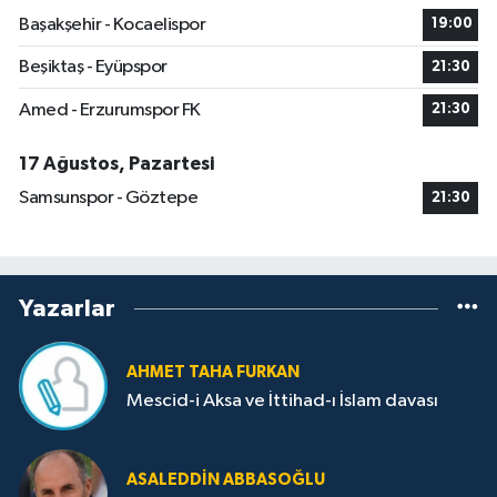
Başakşehir - Kocaelispor
19:00
Beşiktaş - Eyüpspor
21:30
Amed - Erzurumspor FK
21:30
17 Ağustos, Pazartesi
Samsunspor - Göztepe
21:30
Yazarlar
AHMET TAHA FURKAN
Mescid-i Aksa ve İttihad-ı İslam davası
ASALEDDIN ABBASOĞLU