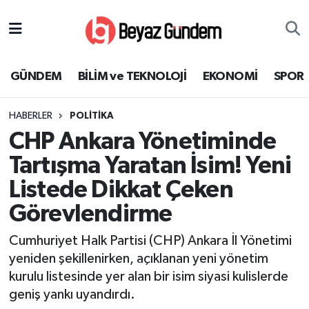
GÜNDEM
Hava Durumu
GÜNDEM
BİLİM ve TEKNOLOJİ
EKONOMİ
SPOR
BİLİM ve TEKNOLOJİ
Trafik Durumu
HABERLER
POLİTİKA
EKONOMİ
Süper Lig Puan Durumu ve Fikstür
CHP Ankara Yönetiminde
SPOR
Tüm Manşetler
Tartışma Yaratan İsim! Yeni
Listede Dikkat Çeken
SAĞLIK
Son Dakika Haberleri
Görevlendirme
EĞİTİM
Haber Arşivi
Cumhuriyet Halk Partisi (CHP) Ankara İl Yönetimi
yeniden şekillenirken, açıklanan yeni yönetim
KÜLTÜR SANAT
kurulu listesinde yer alan bir isim siyasi kulislerde
geniş yankı uyandırdı.
MAGAZİN