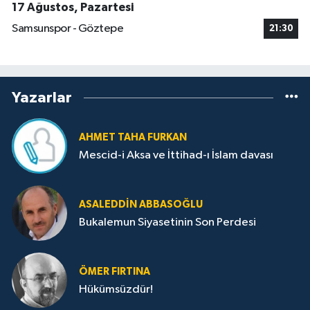
17 Ağustos, Pazartesi
Samsunspor - Göztepe
21:30
Yazarlar
AHMET TAHA FURKAN
Mescid-i Aksa ve İttihad-ı İslam davası
ASALEDDIN ABBASOĞLU
Bukalemun Siyasetinin Son Perdesi
ÖMER FIRTINA
Hükümsüzdür!