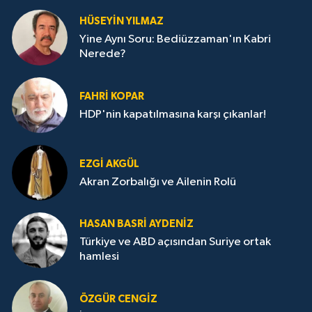
HÜSEYIN YILMAZ
Yine Aynı Soru: Bediüzzaman'ın Kabri
Nerede?
FAHRI KOPAR
HDP'nin kapatılmasına karşı çıkanlar!
EZGI AKGÜL
Akran Zorbalığı ve Ailenin Rolü
HASAN BASRI AYDENIZ
Türkiye ve ABD açısından Suriye ortak
hamlesi
ÖZGÜR CENGIZ