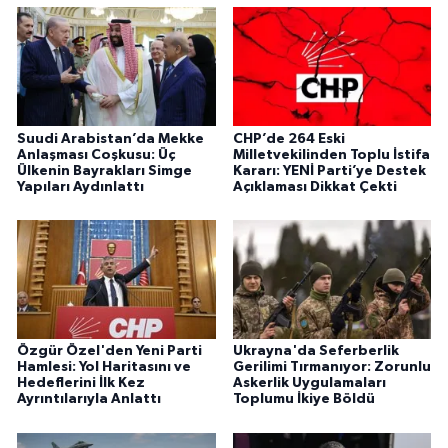
Suudi Arabistan’da Mekke
CHP’de 264 Eski
Anlaşması Coşkusu: Üç
Milletvekilinden Toplu İstifa
Ülkenin Bayrakları Simge
Kararı: YENİ Parti’ye Destek
Yapıları Aydınlattı
Açıklaması Dikkat Çekti
Özgür Özel'den Yeni Parti
Ukrayna'da Seferberlik
Hamlesi: Yol Haritasını ve
Gerilimi Tırmanıyor: Zorunlu
Hedeflerini İlk Kez
Askerlik Uygulamaları
Ayrıntılarıyla Anlattı
Toplumu İkiye Böldü