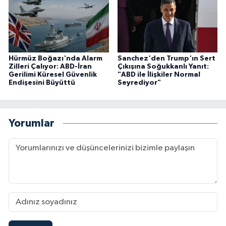
Hürmüz Boğazı'nda Alarm
Sanchez'den Trump'ın Sert
Zilleri Çalıyor: ABD-İran
Çıkışına Soğukkanlı Yanıt:
Gerilimi Küresel Güvenlik
"ABD ile İlişkiler Normal
Endişesini Büyüttü
Seyrediyor"
Yorumlar