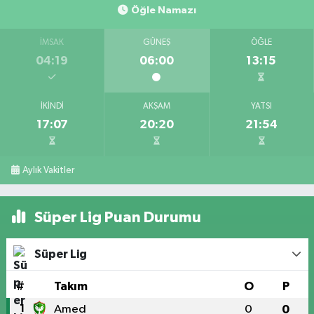
Öğle Namazı
İMSAK
GÜNEŞ
ÖĞLE
04:19
06:00
13:15
İKINDI
AKŞAM
YATSI
17:07
20:20
21:54
Aylık Vakitler
Süper Lig Puan Durumu
Süper Lig
#
Takım
O
P
1
Amed
0
0