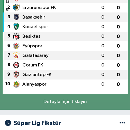
2
Erzurumspor FK
0
0
3
Başakşehir
0
0
4
Kocaelispor
0
0
5
Beşiktaş
0
0
6
Eyüpspor
0
0
7
Galatasaray
0
0
8
Çorum FK
0
0
9
Gaziantep FK
0
0
10
Alanyaspor
0
0
Detaylar için tıklayın
Süper Lig Fikstür