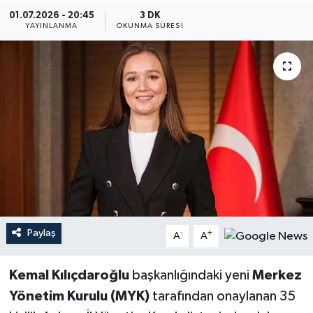
01.07.2026 - 20:45
3 DK
YEREL
YAYINLANMA
OKUNMA SÜRESI
Paylaş
-
+
A
A
Kemal Kılıçdaroğlu
başkanlığındaki yeni
Merkez
Yönetim Kurulu (MYK)
tarafından onaylanan 35