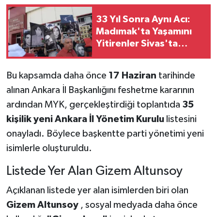
33 Yıl Sonra Aynı Acı:
Madımak'ta Yaşamını
Yitirenler Sivas'ta
Düzenlenen Törenle
Anıldı
Bu kapsamda daha önce
17 Haziran
tarihinde
alınan Ankara İl Başkanlığını feshetme kararının
ardından MYK, gerçekleştirdiği toplantıda
35
kişilik yeni Ankara İl Yönetim Kurulu
listesini
onayladı. Böylece başkentte parti yönetimi yeni
isimlerle oluşturuldu.
Listede Yer Alan Gizem Altunsoy
Açıklanan listede yer alan isimlerden biri olan
Gizem Altunsoy
, sosyal medyada daha önce