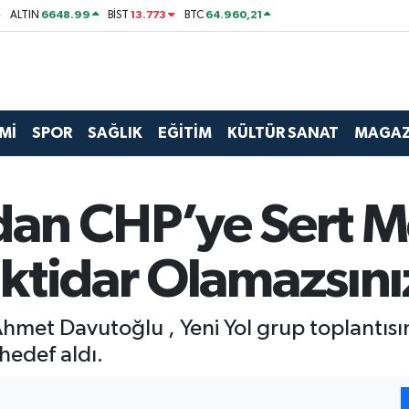
6648.99
13.773
64.960,21
ALTIN
BİST
BTC
Mİ
SPOR
SAĞLIK
EĞİTİM
KÜLTÜR SANAT
MAGAZ
an CHP’ye Sert M
ktidar Olamazsını
Ahmet Davutoğlu , Yeni Yol grup toplantıs
hedef aldı.