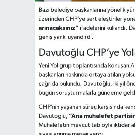
Bazı belediye başkanlarına yönelik yür
üzerinden CHP’ye sert eleştiriler yö
arınacaksınız”
ifadelerini kullandı. 
geniş yankı uyandırdı.
Davutoğlu CHP’ye Yolsu
Yeni Yol grup toplantısında konuşan
başkanları hakkında ortaya atılan yol
çağrıda bulundu. Davutoğlu, iki yıl ön
bugün soruşturmalarla gündeme geldiği
CHP’nin yaşanan süreç karşısında kend
Davutoğlu,
“Ana muhalefet partisin
Muhalefetin mevcut tabloyla iktidar a
siyasi arınma mesajı verdi.