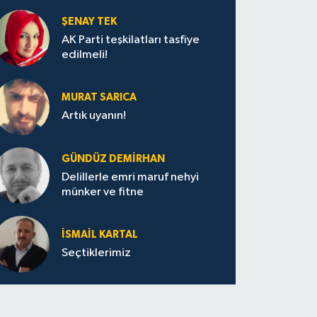
ŞENAY TEK
AK Parti teşkilatları tasfiye
edilmeli!
MURAT SARICA
Artık uyanın!
GÜNDÜZ DEMIRHAN
Delillerle emri maruf nehyi
münker ve fitne
İSMAIL KARTAL
Seçtiklerimiz