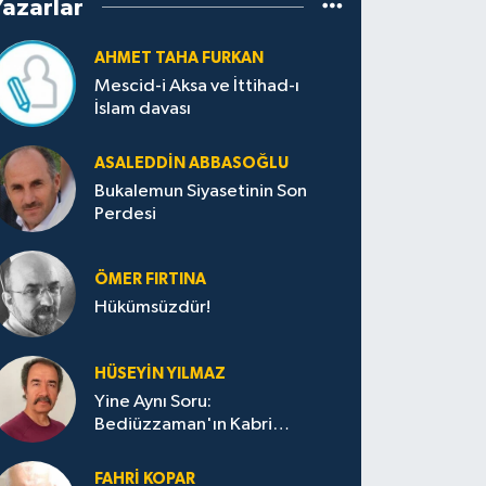
Yazarlar
AHMET TAHA FURKAN
Mescid-i Aksa ve İttihad-ı
İslam davası
ASALEDDIN ABBASOĞLU
Bukalemun Siyasetinin Son
Perdesi
ÖMER FIRTINA
Hükümsüzdür!
HÜSEYIN YILMAZ
Yine Aynı Soru:
Bediüzzaman'ın Kabri
Nerede?
FAHRI KOPAR