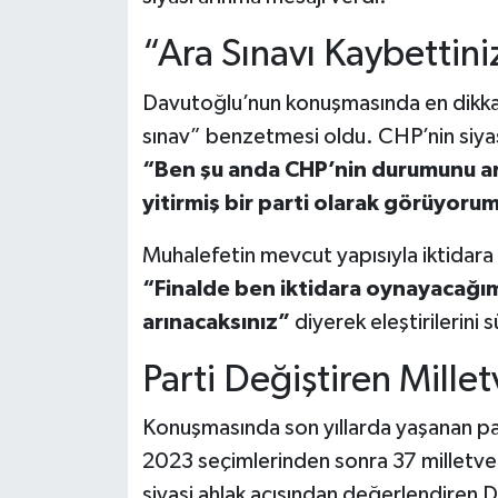
“Ara Sınavı Kaybettini
Davutoğlu’nun konuşmasında en dikka
sınav” benzetmesi oldu. CHP’nin siya
“Ben şu anda CHP’nin durumunu ara
yitirmiş bir parti olarak görüyoru
Muhalefetin mevcut yapısıyla iktida
“Finalde ben iktidara oynayacağı
arınacaksınız”
diyerek eleştirilerini 
Parti Değiştiren Millet
Konuşmasında son yıllarda yaşanan par
2023 seçimlerinden sonra 37 milletveki
siyasi ahlak açısından değerlendiren 