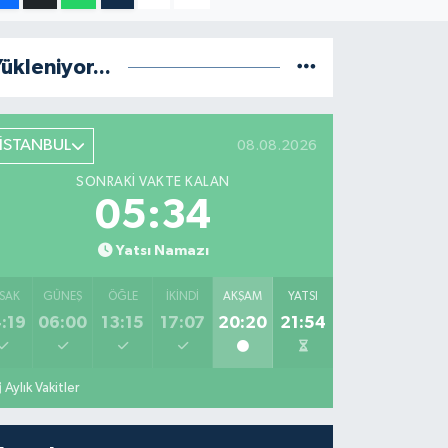
ükleniyor...
İSTANBUL
08.08.2026
SONRAKI VAKTE KALAN
05:33
Yatsı Namazı
SAK
GÜNEŞ
ÖĞLE
İKINDI
AKŞAM
YATSI
:19
06:00
13:15
17:07
20:20
21:54
Aylık Vakitler