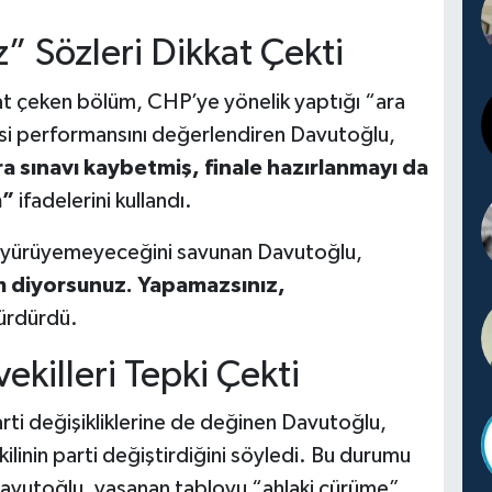
z” Sözleri Dikkat Çekti
t çeken bölüm, CHP’ye yönelik yaptığı “ara
si performansını değerlendiren Davutoğlu,
 sınavı kaybetmiş, finale hazırlanmayı da
m”
ifadelerini kullandı.
ra yürüyemeyeceğini savunan Davutoğlu,
m diyorsunuz. Yapamazsınız,
sürdürdü.
vekilleri Tepki Çekti
ti değişikliklerine de değinen Davutoğlu,
linin parti değiştirdiğini söyledi. Bu durumu
Davutoğlu, yaşanan tabloyu “ahlaki çürüme”