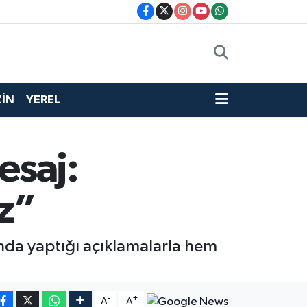
İN
YEREL
esaj:
z”
ında yaptığı açıklamalarla hem
-
+
A
A