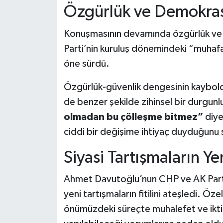
Özgürlük ve Demokras
Konuşmasının devamında özgürlük ve 
Parti’nin kuruluş dönemindeki “muhafa
öne sürdü.
Özgürlük-güvenlik dengesinin kaybol
de benzer şekilde zihinsel bir durgunlu
olmadan bu çölleşme bitmez”
diye
ciddi bir değişime ihtiyaç duyduğunu 
Siyasi Tartışmaların Y
Ahmet Davutoğlu’nun CHP ve AK Parti’ye
yeni tartışmaların fitilini ateşledi. Öz
önümüzdeki süreçte muhalefet ve ikt