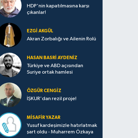
HDP'nin kapatılmasına karşı
çıkanlar!
EZGI AKGÜL
Akran Zorbalığı ve Ailenin Rolü
HASAN BASRI AYDENIZ
Türkiye ve ABD açısından
Suriye ortak hamlesi
ÖZGÜR CENGIZ
İŞKUR'dan rezil proje!
MISAFIR YAZAR
Yusuf kardeşimizle hatırlatmak
şart oldu - Muharrem Özkaya