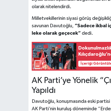
olarak nitelendirdi.
Milletvekillerinin siyasi görüş değişikli
savunan Davutoğlu,
“Sadece ikbal iç
leke olarak geçecek”
dedi.
Dokunulmazlık
Kılıçdaroğlu’
İçeriği Görüntül
AK Parti’ye Yönelik “Çı
Yapıldı
Davutoğlu, konuşmasında eski partisi A
AK Parti’nin kuruluş döneminde “Erdem