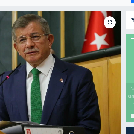
Y
İM
04