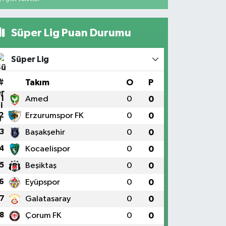
Süper Lig Puan Durumu
Süper Lig
#
Takım
O
P
1
Amed
0
0
2
Erzurumspor FK
0
0
3
Başakşehir
0
0
4
Kocaelispor
0
0
5
Beşiktaş
0
0
6
Eyüpspor
0
0
7
Galatasaray
0
0
8
Çorum FK
0
0