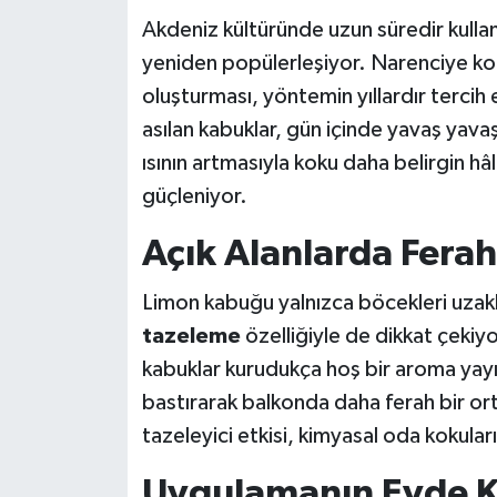
Akdeniz kültüründe uzun süredir kull
yeniden popülerleşiyor. Narenciye koku
oluşturması, yöntemin yıllardır tercih 
asılan kabuklar, gün içinde yavaş yava
ısının artmasıyla koku daha belirgin hâ
güçleniyor.
Açık Alanlarda Ferah
Limon kabuğu yalnızca böcekleri uzak
tazeleme
özelliğiyle de dikkat çekiy
kabuklar kurudukça hoş bir aroma yayı
bastırarak balkonda daha ferah bir or
tazeleyici etkisi, kimyasal oda kokuları
Uygulamanın Evde K