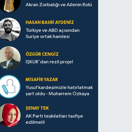
Akran Zorbalığı ve Ailenin Rolü
HASAN BASRI AYDENIZ
Türkiye ve ABD açısından
Suriye ortak hamlesi
ÖZGÜR CENGIZ
İŞKUR'dan rezil proje!
MISAFIR YAZAR
Yusuf kardeşimizle hatırlatmak
şart oldu - Muharrem Özkaya
ŞENAY TEK
AK Parti teşkilatları tasfiye
edilmeli!