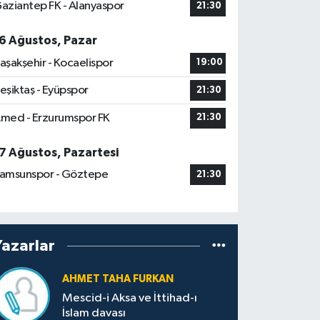
aziantep FK - Alanyaspor
21:30
6 Ağustos, Pazar
aşakşehir - Kocaelispor
19:00
eşiktaş - Eyüpspor
21:30
med - Erzurumspor FK
21:30
7 Ağustos, Pazartesi
amsunspor - Göztepe
21:30
Yazarlar
AHMET TAHA FURKAN
Mescid-i Aksa ve İttihad-ı
İslam davası