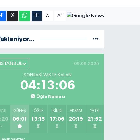
-
+
A
A
ükleniyor...
İSTANBUL
09.08.2026
SONRAKI VAKTE KALAN
04:13:05
Öğle Namazı
SAK
GÜNEŞ
ÖĞLE
İKINDI
AKŞAM
YATSI
:20
06:01
13:15
17:06
20:19
21:52
Aylık Vakitler