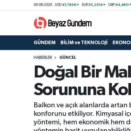
47,7436
55,2510
64,4811
09-08-2026
USD
EUR
GBP
GÜNDEM
Hava Durumu
BİLİM ve TEKNOLOJİ
Trafik Durumu
GÜNDEM
BİLİM ve TEKNOLOJİ
EKONO
EKONOMİ
Süper Lig Puan Durumu ve Fikstür
HABERLER
GÜNCEL
Doğal Bir Ma
SPOR
Tüm Manşetler
SAĞLIK
Son Dakika Haberleri
Sorununa Ko
EĞİTİM
Haber Arşivi
Balkon ve açık alanlarda artan b
KÜLTÜR SANAT
konforunu etkiliyor. Kimyasal i
yöntemi, hem ekonomik hem de d
MAGAZİN
yöntemin basit uygulanabilirliği 