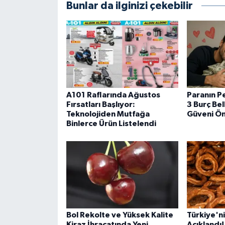
Bunlar da ilginizi çekebilir
A101 Raflarında Ağustos
Paranın P
Fırsatları Başlıyor:
3 Burç Bel
Teknolojiden Mutfağa
Güveni Ön
Binlerce Ürün Listelendi
Bol Rekolte ve Yüksek Kalite
Türkiye'nin
Kiraz İhracatında Yeni
Açıklandı!