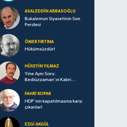
ASALEDDIN ABBASOĞLU
Bukalemun Siyasetinin Son
Perdesi
ÖMER FIRTINA
Hükümsüzdür!
HÜSEYIN YILMAZ
Yine Aynı Soru:
Bediüzzaman'ın Kabri
Nerede?
FAHRI KOPAR
HDP'nin kapatılmasına karşı
çıkanlar!
EZGI AKGÜL