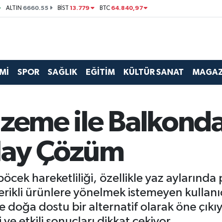
6660.55
13.779
64.840,97
ALTIN
BİST
BTC
Mİ
SPOR
SAĞLIK
EĞİTİM
KÜLTÜR SANAT
MAGAZ
lzeme ile Balkond
lay Çözüm
öcek hareketliliği, özellikle yaz aylarında
çerikli ürünlere yönelmek istemeyen kullanı
oğa dostu bir alternatif olarak öne çıkı
ve etkili sonuçları dikkat çekiyor.