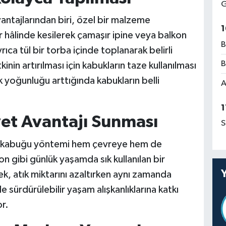
G
ntajlarından biri, özel bir malzeme
1
 hâlinde kesilerek çamaşır ipine veya balkon
B
yrıca tül bir torba içinde toplanarak belirli
B
in artırılması için kabukların taze kullanılması
 yoğunluğu arttığında kabukların belli
A
1
et Avantajı Sunması
S
mon kabuğu yöntemi hem çevreye hem de
 gibi günlük yaşamda sık kullanılan bir
, atık miktarını azaltırken aynı zamanda
le sürdürülebilir yaşam alışkanlıklarına katkı
r.