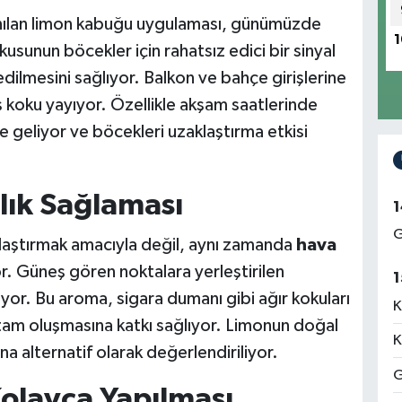
anılan limon kabuğu uygulaması, günümüzde
1
sunun böcekler için rahatsız edici bir sinyal
edilmesini sağlıyor. Balkon ve bahçe girişlerine
ş koku yayıyor. Özellikle akşam saatlerinde
le geliyor ve böcekleri uzaklaştırma etkisi
lık Sağlaması
1
G
laştırmak amacıyla değil, aynı zamanda
hava
or. Güneş gören noktalara yerleştirilen
1
yor. Bu aroma, sigara dumanı gibi ağır kokuları
K
tam oluşmasına katkı sağlıyor. Limonun doğal
K
na alternatif olarak değerlendiriliyor.
G
olayca Yapılması