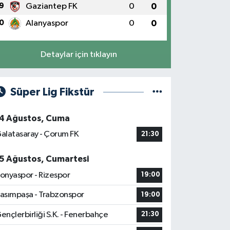
9
Gaziantep FK
0
0
0
Alanyaspor
0
0
Detaylar için tıklayın
Süper Lig Fikstür
4 Ağustos, Cuma
alatasaray - Çorum FK
21:30
5 Ağustos, Cumartesi
onyaspor - Rizespor
19:00
asımpaşa - Trabzonspor
19:00
ençlerbirliği S.K. - Fenerbahçe
21:30