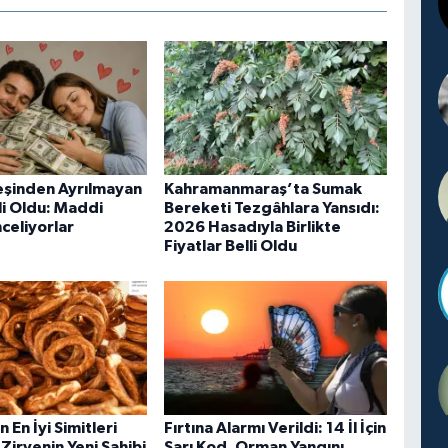
eşinden Ayrılmayan
Kahramanmaraş’ta Sumak
li Oldu: Maddi
Bereketi Tezgâhlara Yansıdı:
celiyorlar
2026 Hasadıyla Birlikte
Fiyatlar Belli Oldu
 En İyi Simitleri
Fırtına Alarmı Verildi: 14 İl İçin
 Zirvenin Yeni Sahibi
Sarı Kod, Orman Yangını