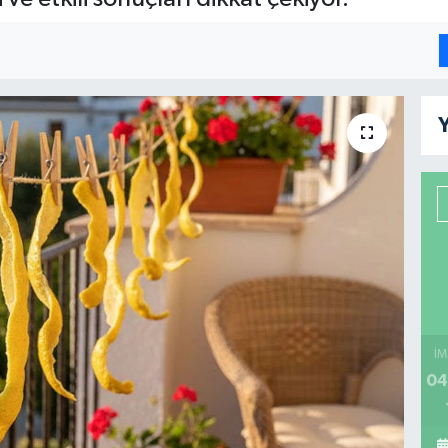
Y
İM
04