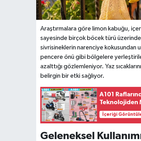
Araştırmalara göre limon kabuğu, içe
sayesinde birçok böcek türü üzerinde c
sivrisineklerin narenciye kokusundan 
pencere önü gibi bölgelere yerleştiri
azalttığı gözlemleniyor. Yaz sıcaklar
belirgin bir etki sağlıyor.
A101 Raflarınd
Teknolojiden 
İçeriği Görüntül
Geleneksel Kullanım