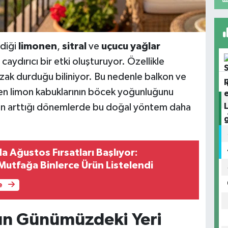
rdiği
limonen
,
sitral
ve
uçucu yağlar
aydırıcı bir etki oluşturuyor. Özellikle
uzak durduğu biliniyor. Bu nedenle balkon ve
len limon kabuklarının böcek yoğunluğunu
ının arttığı dönemlerde bu doğal yöntem daha
a Ağustos Fırsatları Başlıyor:
Mutfağa Binlerce Ürün Listelendi
e
ın Günümüzdeki Yeri