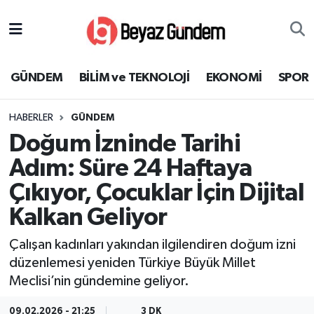
GÜNDEM
Hava Durumu
GÜNDEM
BİLİM ve TEKNOLOJİ
EKONOMİ
SPOR
BİLİM ve TEKNOLOJİ
Trafik Durumu
HABERLER
GÜNDEM
EKONOMİ
Süper Lig Puan Durumu ve Fikstür
Doğum İzninde Tarihi
SPOR
Tüm Manşetler
Adım: Süre 24 Haftaya
Çıkıyor, Çocuklar İçin Dijital
SAĞLIK
Son Dakika Haberleri
Kalkan Geliyor
EĞİTİM
Haber Arşivi
Çalışan kadınları yakından ilgilendiren doğum izni
düzenlemesi yeniden Türkiye Büyük Millet
KÜLTÜR SANAT
Meclisi’nin gündemine geliyor.
MAGAZİN
09.02.2026 - 21:25
3 DK