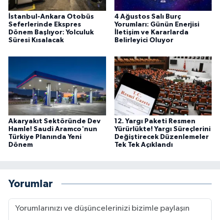
İstanbul-Ankara Otobüs
4 Ağustos Salı Burç
Seferlerinde Ekspres
Yorumları: Günün Enerjisi
Dönem Başlıyor: Yolculuk
İletişim ve Kararlarda
Süresi Kısalacak
Belirleyici Oluyor
Akaryakıt Sektöründe Dev
12. Yargı Paketi Resmen
Hamle! Saudi Aramco'nun
Yürürlükte! Yargı Süreçlerini
Türkiye Planında Yeni
Değiştirecek Düzenlemeler
Dönem
Tek Tek Açıklandı
Yorumlar