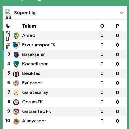
Süper Lig
#
Takım
O
P
1
Amed
0
0
2
Erzurumspor FK
0
0
3
Başakşehir
0
0
4
Kocaelispor
0
0
5
Beşiktaş
0
0
6
Eyüpspor
0
0
7
Galatasaray
0
0
8
Çorum FK
0
0
9
Gaziantep FK
0
0
10
Alanyaspor
0
0