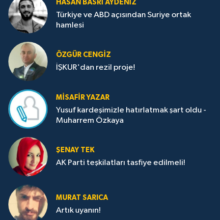
HASAN BASRI AYDENIZ
Türkiye ve ABD açısından Suriye ortak
hamlesi
ÖZGÜR CENGIZ
İŞKUR'dan rezil proje!
MISAFIR YAZAR
Yusuf kardeşimizle hatırlatmak şart oldu -
Muharrem Özkaya
ŞENAY TEK
AK Parti teşkilatları tasfiye edilmeli!
MURAT SARICA
Artık uyanın!