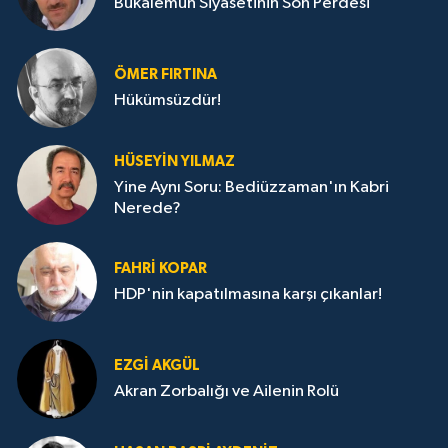
Bukalemun Siyasetinin Son Perdesi
ÖMER FIRTINA
Hükümsüzdür!
HÜSEYIN YILMAZ
Yine Aynı Soru: Bediüzzaman'ın Kabri
Nerede?
FAHRI KOPAR
HDP'nin kapatılmasına karşı çıkanlar!
EZGI AKGÜL
Akran Zorbalığı ve Ailenin Rolü