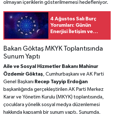
olmayan içeriklerin gösterilmemesi hedefleniyor.
4 Ağustos Salı Burç
Yorumları: Günün
Enerjisi İletişim ve
Kararlarda Belirleyici
Oluyor
Bakan Göktaş MKYK Toplantısında
Sunum Yaptı
Aile ve Sosyal Hizmetler Bakanı Mahinur
Özdemir Göktaş
, Cumhurbaşkanı ve AK Parti
Genel Başkanı
Recep Tayyip Erdoğan
başkanlığında gerçekleştirilen AK Parti Merkez
Karar ve Yönetim Kurulu (MKYK) toplantısında,
çocuklara yönelik sosyal medya düzenlemesi
hakkında kapsamlı bir sunum yaptı. Sunumda,