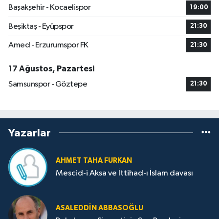
Başakşehir - Kocaelispor
19:00
Beşiktaş - Eyüpspor
21:30
Amed - Erzurumspor FK
21:30
17 Ağustos, Pazartesi
Samsunspor - Göztepe
21:30
Yazarlar
AHMET TAHA FURKAN
Mescid-i Aksa ve İttihad-ı İslam davası
ASALEDDIN ABBASOĞLU