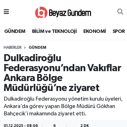
GÜNDEM
Hava Durumu
GÜNDEM
BİLİM ve TEKNOLOJİ
EKONOMİ
SPOR
BİLİM ve TEKNOLOJİ
Trafik Durumu
HABERLER
GÜNDEM
EKONOMİ
Süper Lig Puan Durumu ve Fikstür
Dulkadiroğlu
SPOR
Tüm Manşetler
Federasyonu’ndan Vakıflar
Ankara Bölge
SAĞLIK
Son Dakika Haberleri
Müdürlüğü’ne ziyaret
EĞİTİM
Haber Arşivi
Dulkadiroğlu Federasyonu yönetim kurulu üyeleri,
Ankara’da görev yapan Bölge Müdürü Gökhan
KÜLTÜR SANAT
Bahçecik’i makamında ziyaret etti.
MAGAZİN
01.12.2025 - 08:06
6
2 DK