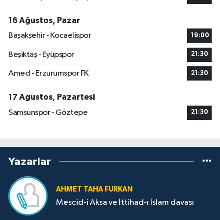
16 Ağustos, Pazar
Başakşehir - Kocaelispor
19:00
Beşiktaş - Eyüpspor
21:30
Amed - Erzurumspor FK
21:30
17 Ağustos, Pazartesi
Samsunspor - Göztepe
21:30
Yazarlar
AHMET TAHA FURKAN
Mescid-i Aksa ve İttihad-ı İslam davası