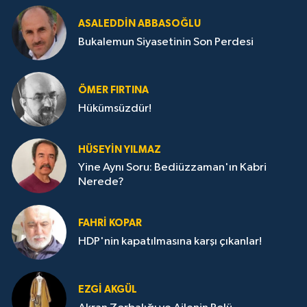
ASALEDDIN ABBASOĞLU
Bukalemun Siyasetinin Son Perdesi
ÖMER FIRTINA
Hükümsüzdür!
HÜSEYIN YILMAZ
Yine Aynı Soru: Bediüzzaman'ın Kabri
Nerede?
FAHRI KOPAR
HDP'nin kapatılmasına karşı çıkanlar!
EZGI AKGÜL