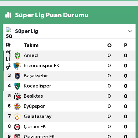
Süper Lig Puan Durumu
Süper Lig
#
Takım
O
P
1
Amed
0
0
2
Erzurumspor FK
0
0
3
Başakşehir
0
0
4
Kocaelispor
0
0
5
Beşiktaş
0
0
6
Eyüpspor
0
0
7
Galatasaray
0
0
8
Çorum FK
0
0
9
Gaziantep FK
0
0