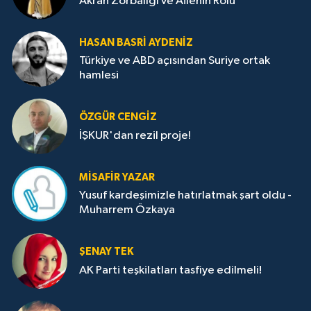
Akran Zorbalığı ve Ailenin Rolü
HASAN BASRI AYDENIZ
Türkiye ve ABD açısından Suriye ortak
hamlesi
ÖZGÜR CENGIZ
İŞKUR'dan rezil proje!
MISAFIR YAZAR
Yusuf kardeşimizle hatırlatmak şart oldu -
Muharrem Özkaya
ŞENAY TEK
AK Parti teşkilatları tasfiye edilmeli!