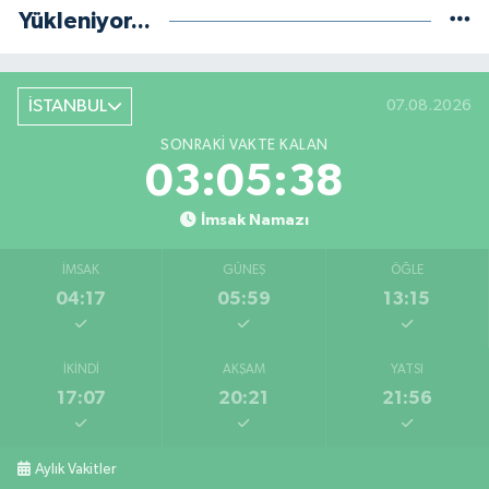
Yükleniyor...
İSTANBUL
07.08.2026
SONRAKI VAKTE KALAN
03:05:37
İmsak Namazı
İMSAK
GÜNEŞ
ÖĞLE
04:17
05:59
13:15
İKINDI
AKŞAM
YATSI
17:07
20:21
21:56
Aylık Vakitler