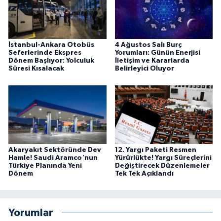
İstanbul-Ankara Otobüs
4 Ağustos Salı Burç
Seferlerinde Ekspres
Yorumları: Günün Enerjisi
Dönem Başlıyor: Yolculuk
İletişim ve Kararlarda
Süresi Kısalacak
Belirleyici Oluyor
Akaryakıt Sektöründe Dev
12. Yargı Paketi Resmen
Hamle! Saudi Aramco'nun
Yürürlükte! Yargı Süreçlerini
Türkiye Planında Yeni
Değiştirecek Düzenlemeler
Dönem
Tek Tek Açıklandı
Yorumlar