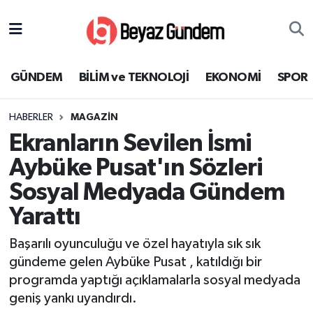
GÜNDEM
Hava Durumu
GÜNDEM
BİLİM ve TEKNOLOJİ
EKONOMİ
SPOR
BİLİM ve TEKNOLOJİ
Trafik Durumu
HABERLER
MAGAZİN
EKONOMİ
Süper Lig Puan Durumu ve Fikstür
Ekranların Sevilen İsmi
SPOR
Tüm Manşetler
Aybüke Pusat'ın Sözleri
Sosyal Medyada Gündem
SAĞLIK
Son Dakika Haberleri
Yarattı
EĞİTİM
Haber Arşivi
Başarılı oyunculuğu ve özel hayatıyla sık sık
gündeme gelen Aybüke Pusat , katıldığı bir
KÜLTÜR SANAT
programda yaptığı açıklamalarla sosyal medyada
geniş yankı uyandırdı.
MAGAZİN