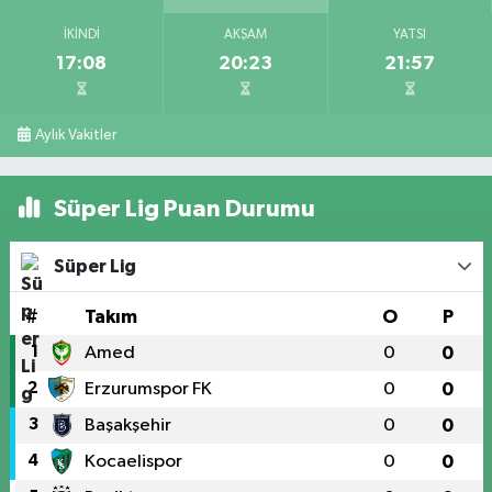
İKINDI
AKŞAM
YATSI
17:08
20:23
21:57
Aylık Vakitler
Süper Lig Puan Durumu
Süper Lig
#
Takım
O
P
1
Amed
0
0
2
Erzurumspor FK
0
0
3
Başakşehir
0
0
4
Kocaelispor
0
0