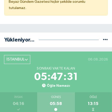
Beyaz Gündem Gazetesi hiçbir şekilde sorumlu
tutulamaz.
Yükleniyor...
İSTANBUL
06.08.2026
SONRAKI VAKTE KALAN
05:47:30
Öğle Namazı
İMSAK
GÜNEŞ
ÖĞLE
04:16
05:58
13:15