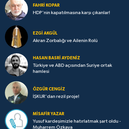
FAHRI KOPAR
HDP'nin kapatılmasına karşı çıkanlar!
EZGI AKGÜL
Akran Zorbalığı ve Ailenin Rolü
HASAN BASRI AYDENIZ
Türkiye ve ABD açısından Suriye ortak
hamlesi
ÖZGÜR CENGIZ
İŞKUR'dan rezil proje!
MISAFIR YAZAR
Yusuf kardeşimizle hatırlatmak şart oldu -
Muharrem Özkaya