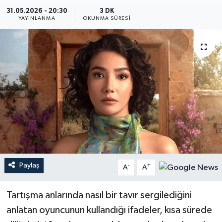
31.05.2026 - 20:30
3 DK
YEREL
YAYINLANMA
OKUNMA SÜRESI
Paylaş
-
+
A
A
Tartışma anlarında nasıl bir tavır sergilediğini
anlatan oyuncunun kullandığı ifadeler, kısa sürede