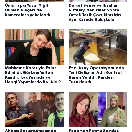
Ünlü rapçi Yusuf Yiğit
Demet Şener ve İbrahim
Duman Alaçatı’da
Kutluay'dan Yıllar Sonra
kameralara yakalandı
Ortak Tatil: Çocukları İçin
Aynı Karede Buluştular
Mahkeme Kararıyla Evlat
Ezel Akay Operasyonunda
Edinildi: Görkem Yeltan
Yeni Gelişme! Adli Kontrol
Kimdir, Kaç Yaşında ve
Kararı Verildi, Kardeşi
Hangi Yapımlarda Rol Aldı?
Tutuklandı
Ahbap Soruşturmasında
Fenomen Fatma Soydaş