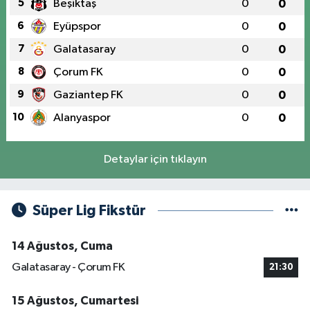
5
Beşiktaş
0
0
6
Eyüpspor
0
0
7
Galatasaray
0
0
8
Çorum FK
0
0
9
Gaziantep FK
0
0
10
Alanyaspor
0
0
Detaylar için tıklayın
Süper Lig Fikstür
14 Ağustos, Cuma
Galatasaray - Çorum FK
21:30
15 Ağustos, Cumartesi