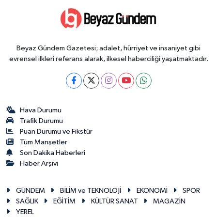
Beyaz Gündem Gazetesi; adalet, hürriyet ve insaniyet gibi
evrensel ilkleri referans alarak, ilkesel haberciliği yaşatmaktadır.
Hava Durumu
Trafik Durumu
Puan Durumu ve Fikstür
Tüm Manşetler
Son Dakika Haberleri
Haber Arşivi
GÜNDEM
BİLİM ve TEKNOLOJİ
EKONOMİ
SPOR
SAĞLIK
EĞİTİM
KÜLTÜR SANAT
MAGAZİN
YEREL