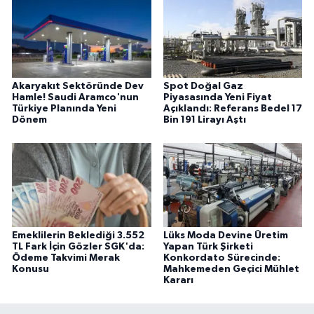
Akaryakıt Sektöründe Dev
Spot Doğal Gaz
Hamle! Saudi Aramco'nun
Piyasasında Yeni Fiyat
Türkiye Planında Yeni
Açıklandı: Referans Bedel 17
Dönem
Bin 191 Lirayı Aştı
Emeklilerin Beklediği 3.552
Lüks Moda Devine Üretim
TL Fark İçin Gözler SGK'da:
Yapan Türk Şirketi
Ödeme Takvimi Merak
Konkordato Sürecinde:
Konusu
Mahkemeden Geçici Mühlet
Kararı