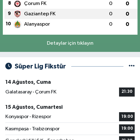
8
Çorum FK
0
0
9
Gaziantep FK
0
0
10
Alanyaspor
0
0
Detaylar için tıklayın
Süper Lig Fikstür
14 Ağustos, Cuma
Galatasaray - Çorum FK
21:30
15 Ağustos, Cumartesi
Konyaspor - Rizespor
19:00
Kasımpaşa - Trabzonspor
19:00