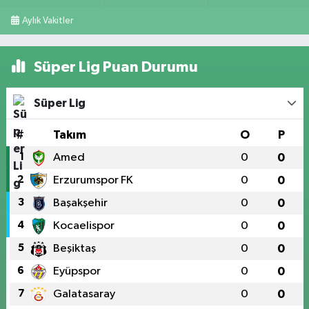
Aylık Vakitler
Süper Lig Puan Durumu
Süper Lig
#
Takım
O
P
1
Amed
0
0
2
Erzurumspor FK
0
0
3
Başakşehir
0
0
4
Kocaelispor
0
0
5
Beşiktaş
0
0
6
Eyüpspor
0
0
7
Galatasaray
0
0