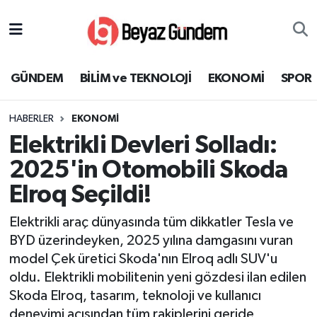
GÜNDEM
Hava Durumu
GÜNDEM
BİLİM ve TEKNOLOJİ
EKONOMİ
SPOR
BİLİM ve TEKNOLOJİ
Trafik Durumu
HABERLER
EKONOMİ
EKONOMİ
Süper Lig Puan Durumu ve Fikstür
Elektrikli Devleri Solladı:
SPOR
Tüm Manşetler
2025'in Otomobili Skoda
Elroq Seçildi!
SAĞLIK
Son Dakika Haberleri
Elektrikli araç dünyasında tüm dikkatler Tesla ve
EĞİTİM
Haber Arşivi
BYD üzerindeyken, 2025 yılına damgasını vuran
model Çek üretici Skoda'nın Elroq adlı SUV'u
KÜLTÜR SANAT
oldu. Elektrikli mobilitenin yeni gözdesi ilan edilen
Skoda Elroq, tasarım, teknoloji ve kullanıcı
MAGAZİN
deneyimi açısından tüm rakiplerini geride