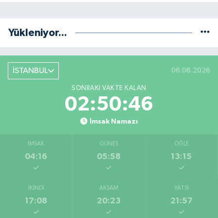
Yükleniyor...
İSTANBUL
06.08.2026
SONRAKI VAKTE KALAN
02:50:45
İmsak Namazı
İMSAK
GÜNEŞ
ÖĞLE
04:16
05:58
13:15
İKINDI
AKŞAM
YATSI
17:08
20:23
21:57