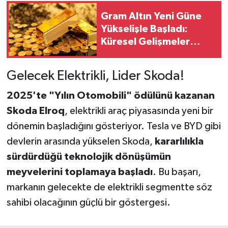
Gram Altın Yeni Güne
Yükselişle Başladı:
Küresel Gelişmeler
Fiyatları Etkilemeye
Devam Ediyor
Gelecek Elektrikli, Lider Skoda!
2025'te "Yılın Otomobili" ödülünü kazanan
Skoda Elroq
, elektrikli araç piyasasında yeni bir
dönemin başladığını gösteriyor. Tesla ve BYD gibi
devlerin arasında yükselen Skoda,
kararlılıkla
sürdürdüğü teknolojik dönüşümün
meyvelerini toplamaya başladı
. Bu başarı,
markanın gelecekte de elektrikli segmentte söz
sahibi olacağının güçlü bir göstergesi.