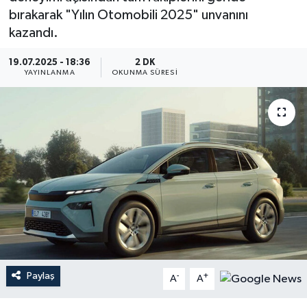
bırakarak "Yılın Otomobili 2025" unvanını
YEREL
kazandı.
19.07.2025 - 18:36
2 DK
YAYINLANMA
OKUNMA SÜRESI
Paylaş
-
+
A
A