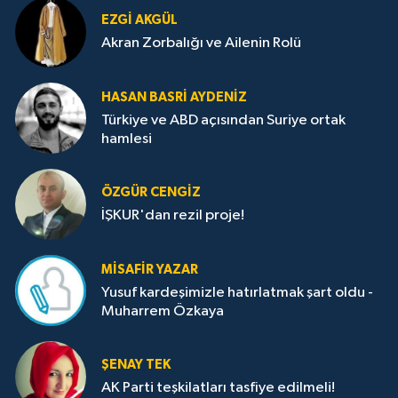
EZGI AKGÜL
Akran Zorbalığı ve Ailenin Rolü
HASAN BASRI AYDENIZ
Türkiye ve ABD açısından Suriye ortak
hamlesi
ÖZGÜR CENGIZ
İŞKUR'dan rezil proje!
MISAFIR YAZAR
Yusuf kardeşimizle hatırlatmak şart oldu -
Muharrem Özkaya
ŞENAY TEK
AK Parti teşkilatları tasfiye edilmeli!