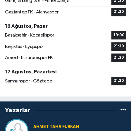
Gençlerbirliği S.K. - Fenerbahçe
21:30
Gaziantep FK - Alanyaspor
21:30
16 Ağustos, Pazar
Başakşehir - Kocaelispor
19:00
Beşiktaş - Eyüpspor
21:30
Amed - Erzurumspor FK
21:30
17 Ağustos, Pazartesi
Samsunspor - Göztepe
21:30
Yazarlar
AHMET TAHA FURKAN