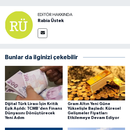
EDITÖR HAKKINDA
Rabia Üstek
Bunlar da ilginizi çekebilir
Dijital Türk Lirası İçin Kritik
Gram Altın Yeni Güne
Eşik Aşıldı: TCMB'den Finans
Yükselişle Başladı: Küresel
Dünyasını Dönüştürecek
Gelişmeler Fiyatları
Yeni Adım
Etkilemeye Devam Ediyor