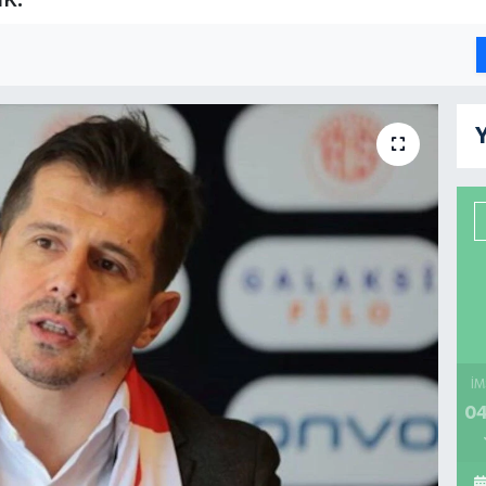
Y
İM
04