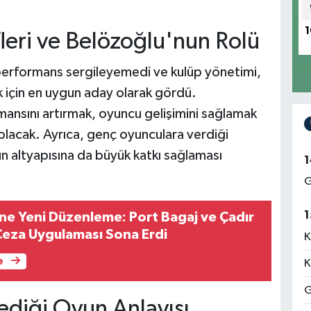
1
eri ve Belözoğlu'nun Rolü
ir performans sergileyemedi ve kulüp yönetimi,
için en uygun aday olarak gördü.
ansını artırmak, oyuncu gelişimini sağlamak
olacak. Ayrıca, genç oyunculara verdiği
 altyapısına da büyük katkı sağlaması
1
G
1
ine Yeni Düzenleme: Port Bagaj ve Çadır
Ceza Uygulaması Sona Erdi
K
e
K
G
diği Oyun Anlayışı