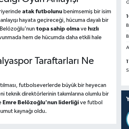
G
riyerinde
atak futbolunu
benimsemiş bir isim
1
 anlayışı hayata geçireceği, hücuma dayalı bir
B
. Belözoğlu'nun
topa sahip olma
ve
hızlı
B
savunmada hem de hücumda daha etkili hale
A
lyaspor Taraftarları Ne
1
S
ılması, futbolseverlerde büyük bir heyecan
eni teknik direktörlerinin takımlarına olumlu bir
le
Emre Belözoğlu'nun liderliği
ve futbol
r umut kaynağı oldu.