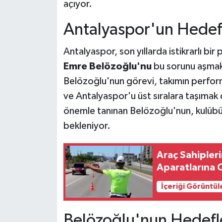
açıyor.
Antalyaspor'un Hedefl
Antalyaspor, son yıllarda istikrarlı b
Emre Belözoğlu'nu
bu sorunu aşmak 
Belözoğlu'nun görevi, takımın perform
ve Antalyaspor'u üst sıralara taşımak 
önemle tanınan Belözoğlu'nun, kulübün
bekleniyor.
Araç Sahipler
Aparatlarına 
İçeriği Görüntül
Belözoğlu'nun Hedefle