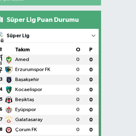
Süper Lig Puan Durumu
Süper Lig
#
Takım
O
P
1
Amed
0
0
2
Erzurumspor FK
0
0
3
Başakşehir
0
0
4
Kocaelispor
0
0
5
Beşiktaş
0
0
6
Eyüpspor
0
0
7
Galatasaray
0
0
8
Çorum FK
0
0