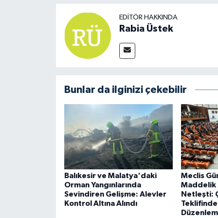
EDITÖR HAKKINDA
Rabia Üstek
Bunlar da ilginizi çekebilir
Balıkesir ve Malatya'daki
Meclis Gü
Orman Yangınlarında
Maddelik
Sevindiren Gelişme: Alevler
Netleşti:
Kontrol Altına Alındı
Teklifind
Düzenleme