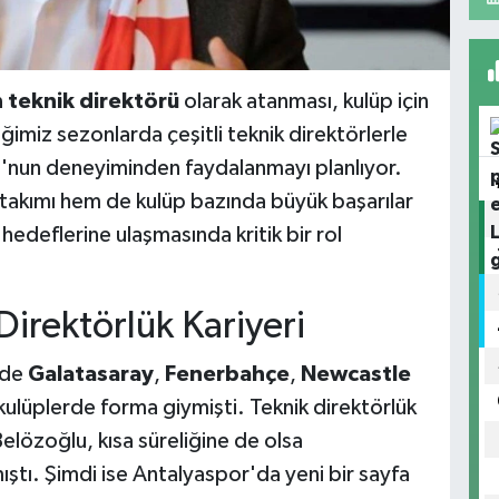
 teknik direktörü
olarak atanması, kulüp için
iğimiz sezonlarda çeşitli teknik direktörlerle
u'nun deneyiminden faydalanmayı planlıyor.
 takımı hem de kulüp bazında büyük başarılar
edeflerine ulaşmasında kritik bir rol
irektörlük Kariyeri
nde
Galatasaray
,
Fenerbahçe
,
Newcastle
kulüplerde forma giymişti. Teknik direktörlük
elözoğlu, kısa süreliğine de olsa
ştı. Şimdi ise Antalyaspor'da yeni bir sayfa