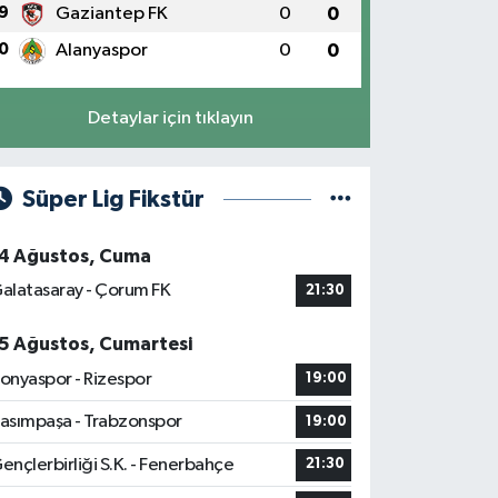
9
Gaziantep FK
0
0
0
Alanyaspor
0
0
Detaylar için tıklayın
Süper Lig Fikstür
4 Ağustos, Cuma
alatasaray - Çorum FK
21:30
5 Ağustos, Cumartesi
onyaspor - Rizespor
19:00
asımpaşa - Trabzonspor
19:00
ençlerbirliği S.K. - Fenerbahçe
21:30