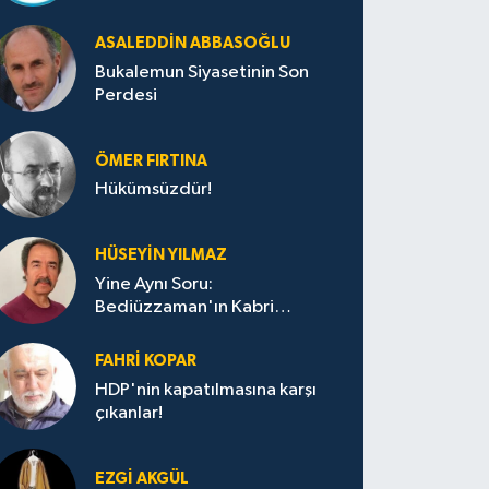
ASALEDDIN ABBASOĞLU
Bukalemun Siyasetinin Son
Perdesi
ÖMER FIRTINA
Hükümsüzdür!
HÜSEYIN YILMAZ
Yine Aynı Soru:
Bediüzzaman'ın Kabri
Nerede?
FAHRI KOPAR
HDP'nin kapatılmasına karşı
çıkanlar!
EZGI AKGÜL