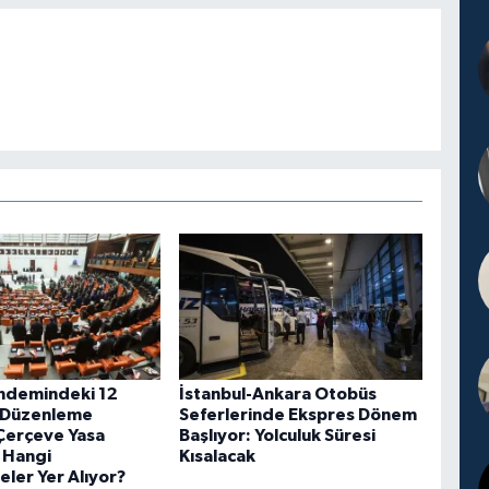
ndemindeki 12
İstanbul-Ankara Otobüs
 Düzenleme
Seferlerinde Ekspres Dönem
 Çerçeve Yasa
Başlıyor: Yolculuk Süresi
e Hangi
Kısalacak
ler Yer Alıyor?