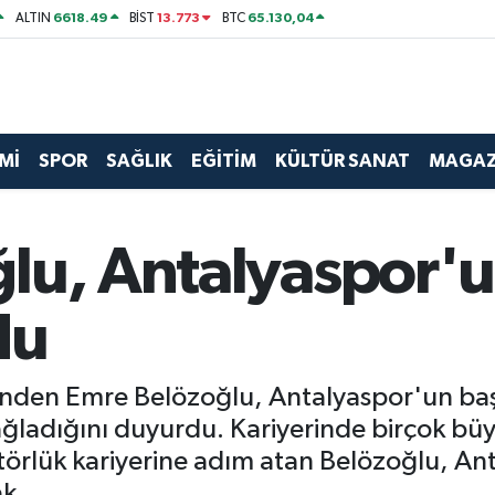
6618.49
13.773
65.130,04
ALTIN
BİST
BTC
Mİ
SPOR
SAĞLIK
EĞİTİM
KÜLTÜR SANAT
MAGAZ
lu, Antalyaspor'u
du
inden Emre Belözoğlu, Antalyaspor'un baş
ağladığını duyurdu. Kariyerinde birçok bü
törlük kariyerine adım atan Belözoğlu, An
k.