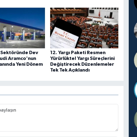
 Sektöründe Dev
12. Yargı Paketi Resmen
udi Aramco'nun
Yürürlükte! Yargı Süreçlerini
lanında Yeni Dönem
Değiştirecek Düzenlemeler
Tek Tek Açıklandı