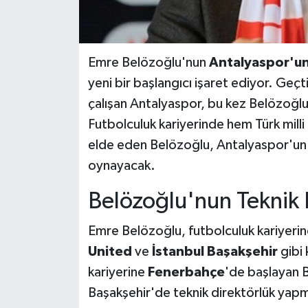
Emre Belözoğlu'nun
Antalyaspor'un
yeni bir başlangıcı işaret ediyor. Geçt
çalışan Antalyaspor, bu kez Belözoğl
Futbolculuk kariyerinde hem Türk milli
elde eden Belözoğlu, Antalyaspor'un h
oynayacak.
Belözoğlu'nun Teknik D
Emre Belözoğlu, futbolculuk kariyeri
United
ve
İstanbul Başakşehir
gibi 
kariyerine
Fenerbahçe
'de başlayan B
Başakşehir'de teknik direktörlük yapmı