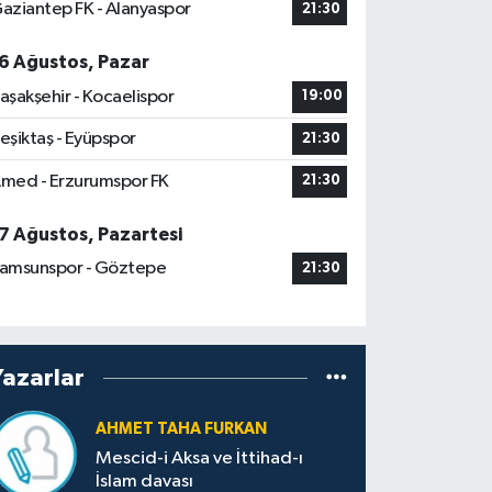
aziantep FK - Alanyaspor
21:30
6 Ağustos, Pazar
aşakşehir - Kocaelispor
19:00
eşiktaş - Eyüpspor
21:30
med - Erzurumspor FK
21:30
7 Ağustos, Pazartesi
amsunspor - Göztepe
21:30
Yazarlar
AHMET TAHA FURKAN
Mescid-i Aksa ve İttihad-ı
İslam davası