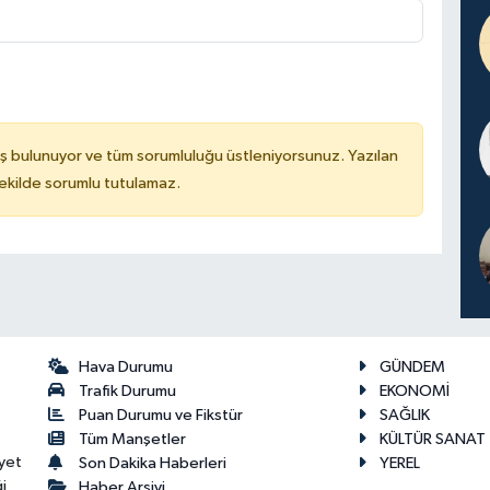
ş bulunuyor ve tüm sorumluluğu üstleniyorsunuz. Yazılan
kilde sorumlu tutulamaz.
Hava Durumu
GÜNDEM
Trafik Durumu
EKONOMİ
Puan Durumu ve Fikstür
SAĞLIK
Tüm Manşetler
KÜLTÜR SANAT
yet
Son Dakika Haberleri
YEREL
i
Haber Arşivi