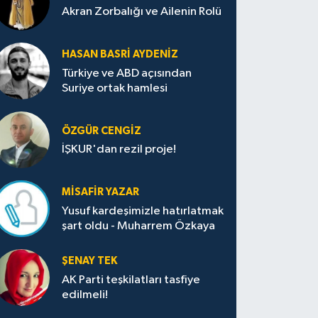
Akran Zorbalığı ve Ailenin Rolü
HASAN BASRI AYDENIZ
Türkiye ve ABD açısından
Suriye ortak hamlesi
ÖZGÜR CENGIZ
İŞKUR'dan rezil proje!
MISAFIR YAZAR
Yusuf kardeşimizle hatırlatmak
şart oldu - Muharrem Özkaya
ŞENAY TEK
AK Parti teşkilatları tasfiye
edilmeli!