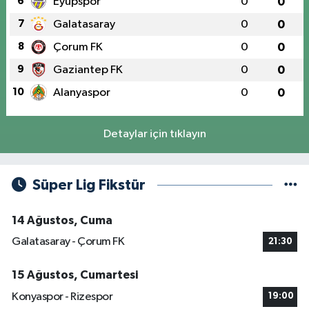
6
Eyüpspor
0
0
7
Galatasaray
0
0
8
Çorum FK
0
0
9
Gaziantep FK
0
0
10
Alanyaspor
0
0
Detaylar için tıklayın
Süper Lig Fikstür
14 Ağustos, Cuma
Galatasaray - Çorum FK
21:30
15 Ağustos, Cumartesi
Konyaspor - Rizespor
19:00