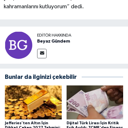
kahramanlarını kutluyorum” dedi.
EDITÖR HAKKINDA
Beyaz Gündem
Bunlar da ilginizi çekebilir
Jefferies’ten Altın İçin
Dijital Türk Lirası İçin Kritik
Dikkat Çeken 2027 Tahmini:
Eşik Aşıldı: TCMB'den Finans