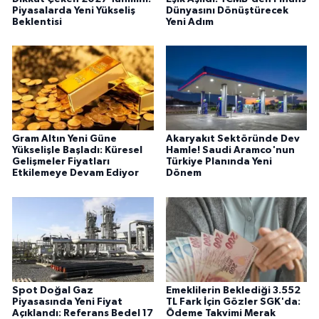
Piyasalarda Yeni Yükseliş
Dünyasını Dönüştürecek
Beklentisi
Yeni Adım
Gram Altın Yeni Güne
Akaryakıt Sektöründe Dev
Yükselişle Başladı: Küresel
Hamle! Saudi Aramco'nun
Gelişmeler Fiyatları
Türkiye Planında Yeni
Etkilemeye Devam Ediyor
Dönem
Spot Doğal Gaz
Emeklilerin Beklediği 3.552
Piyasasında Yeni Fiyat
TL Fark İçin Gözler SGK'da:
Açıklandı: Referans Bedel 17
Ödeme Takvimi Merak