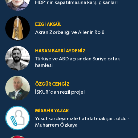
HDP'nin kapatılmasına karşı çıkanlar!
EZGI AKGÜL
Akran Zorbalığı ve Ailenin Rolü
HASAN BASRI AYDENIZ
Türkiye ve ABD açısından Suriye ortak
hamlesi
ÖZGÜR CENGIZ
İŞKUR'dan rezil proje!
MISAFIR YAZAR
Yusuf kardeşimizle hatırlatmak şart oldu -
Muharrem Özkaya