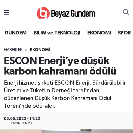
GÜNDEM
Hava Durumu
GÜNDEM
BİLİM ve TEKNOLOJİ
EKONOMİ
SPOR
BİLİM ve TEKNOLOJİ
Trafik Durumu
HABERLER
EKONOMİ
EKONOMİ
Süper Lig Puan Durumu ve Fikstür
ESCON Enerji’ye düşük
SPOR
Tüm Manşetler
karbon kahramanı ödülü
Enerji hizmet şirketi ESCON Enerji, Sürdürülebilir
SAĞLIK
Son Dakika Haberleri
Üretim ve Tüketim Derneği tarafından
düzenlenen Düşük Karbon Kahramanı Ödül
EĞİTİM
Haber Arşivi
Töreni’nde ödül aldı.
KÜLTÜR SANAT
05.05.2023 - 14:23
YAYINLANMA
MAGAZİN