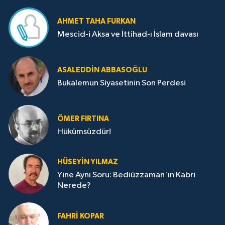
AHMET TAHA FURKAN
Mescid-i Aksa ve İttihad-ı İslam davası
ASALEDDIN ABBASOĞLU
Bukalemun Siyasetinin Son Perdesi
ÖMER FIRTINA
Hükümsüzdür!
HÜSEYIN YILMAZ
Yine Aynı Soru: Bediüzzaman'ın Kabri
Nerede?
FAHRI KOPAR