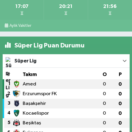
17:07
20:21
21:56
Aylık Vakitler
Süper Lig Puan Durumu
Süper Lig
#
Takım
O
P
1
Amed
0
0
2
Erzurumspor FK
0
0
3
Başakşehir
0
0
4
Kocaelispor
0
0
5
Beşiktaş
0
0